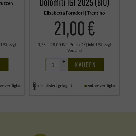
Dolomiti IGT 2025 (BIO)
bruzzen
Elisabetta Foradori | Trentino
21,00 €
. USt
, zzgl.
0,75 l · 28,00 €/l
·
Preis (DE)
inkl. USt
, zzgl.
Versand
+
N
KAUFEN
–
ort verfügbar
klimatisiert gelagert
sofort verfügbar