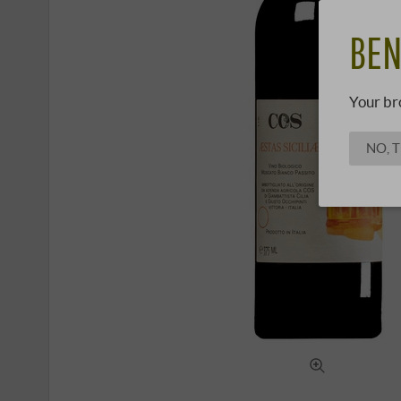
BEN
Your br
NO, 