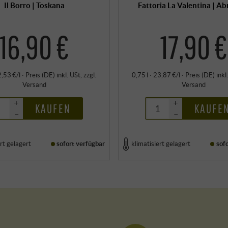
Il Borro | Toskana
Fattoria La Valentina | A
16,90 €
17,90 €
2,53 €/l
·
Preis (DE)
inkl. USt
, zzgl.
0,75 l · 23,87 €/l
·
Preis (DE)
inkl
Versand
Versand
+
+
KAUFEN
KAUFE
–
–
rt gelagert
sofort verfügbar
klimatisiert gelagert
sof