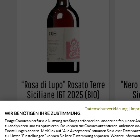
“Rosa di Lupo” Rosato Terre
“Nero 
Siciliane IGT 2025 (BIO)
Si
Az. Agr. COS | Sizilien
Datenschutzerklärung
|
Impr
WIR BENÖTIGEN IHRE ZUSTIMMUNG.
Einige Cookies sind für die Nutzung des Shops erforderlich, andere helfen, unser A
zu analysieren und zu optimieren. Sie können die Cookies akzeptieren, ablehnen od
Einstellungen ändern. Mit Klick auf "Alle Akzeptieren" stimmen Sie dieser Datennut
zu. Unter "Einstellungen" können Sie Ihre Zustimmung anpassen. Weitere Informat