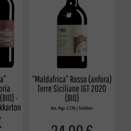
ca”
“Maldafrica” Rosso (anfora)
oria
Terre Siciliane IGT 2020
(BIO) ·
(BIO)
kkarton
Az. Agr. COS | Sizilien
n