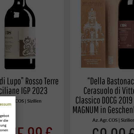
di Lupo” Rosso Terre
“Della Bastona
ciliane IGP 2023
Cerasuolo di Vitt
Classico DOCG 2019 
Az. Agr. COS | Sizilien
essum
MAGNUM in Geschen
ngebot
Az. Agr. COS | Sizilie
er die
15,99 €
zung
ionen