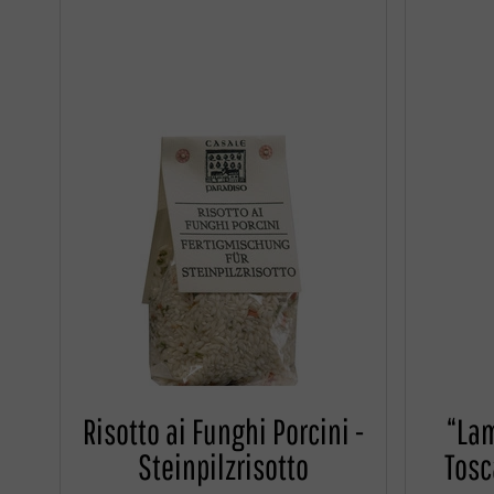
Risotto ai Funghi Porcini -
“La
Steinpilzrisotto
Tosc