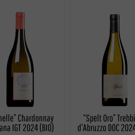
melle” Chardonnay
“Spelt Oro” Trebb
ana IGT 2024 (BIO)
d’Abruzzo DOC 2024