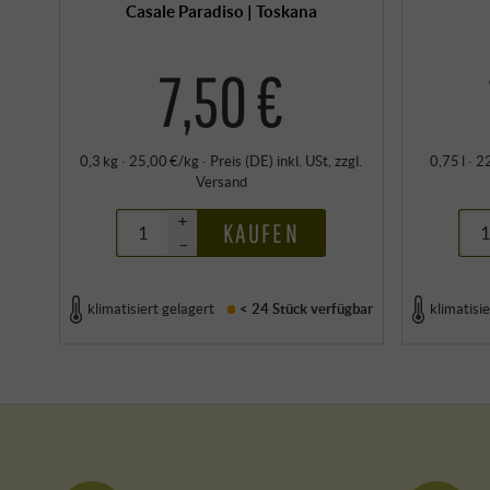
Casale Paradiso | Toskana
7,50 €
0,3 kg · 25,00 €/kg
·
Preis (DE)
inkl. USt
, zzgl.
0,75 l · 2
Versand
+
KAUFEN
–
klimatisiert gelagert
< 24 Stück
verfügbar
klimatisie