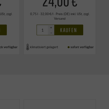
€
24,00 €
 USt
, zzgl.
0,75 l · 32,00 €/l
·
Preis (DE)
inkl. USt
, zzgl.
Versand
+
N
KAUFEN
–
ck
verfügbar
klimatisiert gelagert
sofort verfügbar