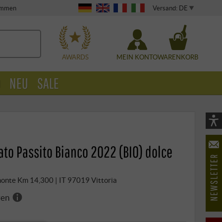
Versand: DE
timmen
WÄHLEN
AWARDS
MEIN KONTO
WARENKORB
O
NEU
SALE
Vi
As
ato Passito Bianco 2022 (BIO) dolce
öf
monte Km 14,300 | IT 97019 Vittoria
ren