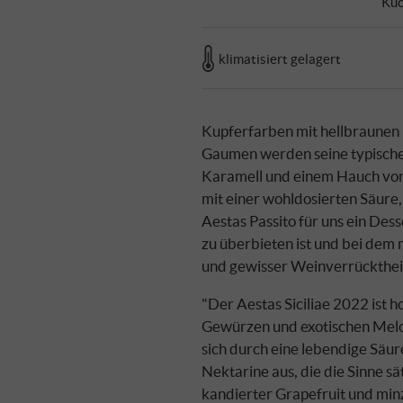
Kuc
klimatisiert gelagert
Kupferfarben mit hellbraunen
Gaumen werden seine typisch
Karamell und einem Hauch vo
mit einer wohldosierten Säure, 
Aestas Passito für uns ein De
zu überbieten ist und bei dem
und gewisser Weinverrücktheit
"Der Aestas Siciliae 2022 ist h
Gewürzen und exotischen Melo
sich durch eine lebendige Säur
Nektarine aus, die die Sinne 
kandierter Grapefruit und mi