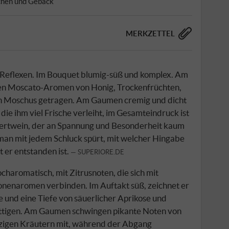
hen und Gebäck
MERKZETTEL
 Reflexen. Im Bouquet blumig-süß und komplex. Am
en Moscato-Aromen von Honig, Trockenfrüchten,
n Moschus getragen. Am Gaumen cremig und dicht
die ihm viel Frische verleiht, im Gesamteindruck ist
ssertwein, der an Spannung und Besonderheit kaum
 man mit jedem Schluck spürt, mit welcher Hingabe
 er entstanden ist.
SUPERIORE.DE
ocharomatisch, mit Zitrusnoten, die sich mit
nenaromen verbinden. Im Auftakt süß, zeichnet er
e und eine Tiefe von säuerlicher Aprikose und
sättigen. Am Gaumen schwingen pikante Noten von
nzigen Kräutern mit, während der Abgang