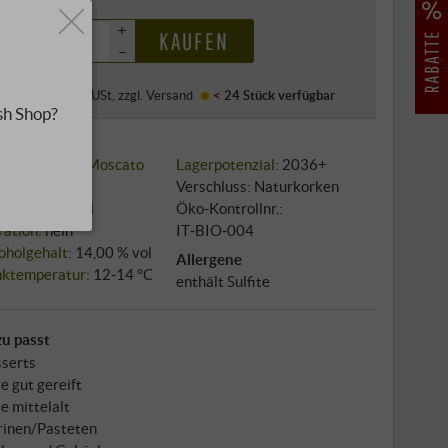
0 €
+
KAUFEN
–
·
Preis (DE)
inkl. USt
, zzgl.
Versand
< 24 Stück
verfügbar
sh Shop?
sorte: 100%
Moscato
Lagerpotenzial
: 2036+
au: biologisch
Verschluss: Naturkorken
bau: Edelstahl
Öko-Kontrollnr.:
tration
: nein
IT‑BIO‑004
oholgehalt
: 14,00 % vol
Allergene
nktemperatur
: 12‑14 °C
enthält Sulfite
u passt
serts
e gut gereift
e mittelalt
rinen/Pasteten