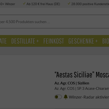
50+ Winzer
Ab 120 € frei Haus (DE)
28.000 positive Kundens
ATE
DESTILLATE +
FEINKOST
GESCHENKE +
BI
“Aestas Siciliae” Mosc
Az. Agr. COS | Sizilien
Az. Agr. COS | SP. 3 Acate-Chiara
Winzer-Radar aktivie