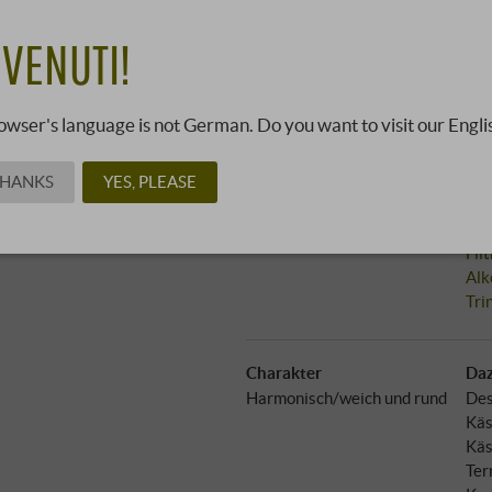
25,0
VENUTI!
19180422 ·
0,375 l · 66,67 €/l
owser's language is not German. Do you want to visit our Engli
Reb
THANKS
YES, PLEASE
Bewertungen
Anb
Vinous
:
93 Punkte
Aus
Fil
Alk
Tri
Charakter
Daz
Harmonisch/weich und rund
Des
Käs
Käs
Ter