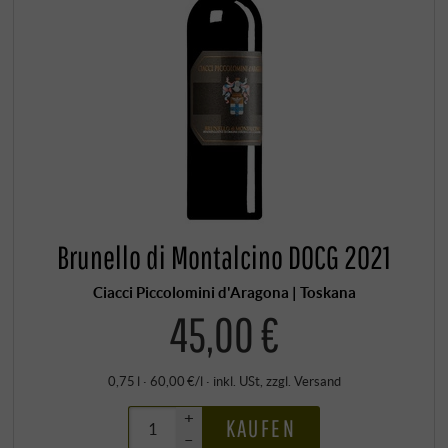
Brunello di Montalcino DOCG 2021
Ciacci Piccolomini d'Aragona | Toskana
45,00 €
0,75 l · 60,00 €/l
·
inkl. USt
, zzgl.
Versand
+
KAUFEN
–