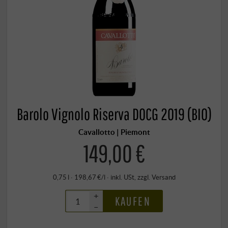
Barolo Vignolo Riserva DOCG 2019 (BIO)
Cavallotto | Piemont
149,00 €
0,75 l · 198,67 €/l
·
inkl. USt
, zzgl.
Versand
+
KAUFEN
–