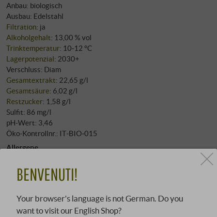
Anbau: biologisch
Ausbau: Edelstahl
Filtration
: ja
Alkoholgehalt
: 13,00 % vol
Trinktemperatur
: 10‑12 °C
Lagerpotenzial
: 2030+
Verschluss: Diam
Gesamtextrakt
: 22,65 g/l
Gesamtsäure
: 6,02 g/l
Restzucker
: 1,58 g/l
Sulfit: 86 mg/l
pH-Wert: 3,46
Öko-Kontrollnr.: IT‑BIO‑015
Allergene
enthält Sulfite
BENVENUTI!
Nährwertangaben pro 100 ml
Energie in kcal: 72 kcal
Energie in kJ: 302 kJ
Your browser's language is not German. Do you
Kohlenhydrate: 0,10 g
want to visit our English Shop?
Davon Zucker: 0,10 g