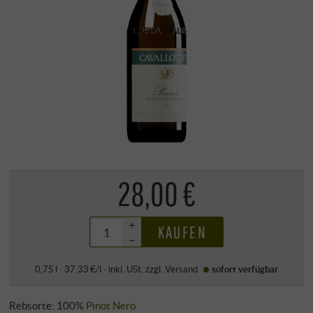
28,00 €
+
KAUFEN
–
0,75 l · 37,33 €/l
·
inkl. USt
, zzgl.
Versand
sofort verfügbar
Rebsorte: 100%
Pinot Nero