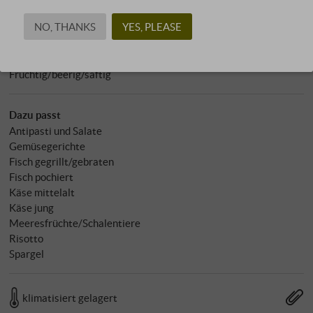
NO, THANKS
YES, PLEASE
Charakter
Harmonisch/weich und rund
Fruchtig/beerig/saftig
Dazu passt
Antipasti und Salate
Gemüsegerichte
Fisch gegrillt/gebraten
Fisch pochiert
Käse mittelalt
Käse jung
Meeresfrüchte/Schalentiere
Risotto
Spargel
klimatisiert gelagert