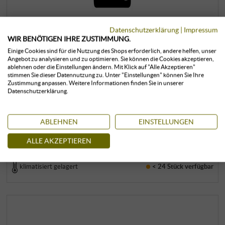
“Campo della Pieve” Vernaccia di San
Datenschutzerklärung
|
Impressum
Gimignano DOCG 2023 (BIO)
WIR BENÖTIGEN IHRE ZUSTIMMUNG.
Einige Cookies sind für die Nutzung des Shops erforderlich, andere helfen, unser
Angebot zu analysieren und zu optimieren. Sie können die Cookies akzeptieren,
Il Colombaio di Santa Chiara | Toskana
ablehnen oder die Einstellungen ändern. Mit Klick auf "Alle Akzeptieren"
24,99 €
stimmen Sie dieser Datennutzung zu. Unter "Einstellungen" können Sie Ihre
27,00 €
Zustimmung anpassen. Weitere Informationen finden Sie in unserer
Datenschutzerklärung.
0,75 l · 33,32 €/l
·
inkl. USt
, zzgl.
Versand
ABLEHNEN
EINSTELLUNGEN
+
KAUFEN
–
ALLE AKZEPTIEREN
klimatisiert gelagert
< 24 Stück
verfügbar