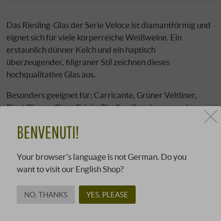
Das Riesling-Glas der Serie Veloce ist diamantförmig und
eignet sich für viele körperreiche Weißweine. Ein
erstaunlich dünner Kelch und ein haptisch
überzeugender, filigraner Stil zeichnen dieses
hochqualitative Glas aus.
Besonders geeignet für: Carricante, Grüner Veltliner,
Pinot Bianco, Pinot Grigio, Riesling, Sangiovese und
Silvaner
BENVENUTI!
Höhe: 247 mm
Volumen: 577 ccm
Your browser's language is not German. Do you
Gewicht: ca. 300 g
want to visit our English Shop?
Material: Kristallglas
Herstellungsart: maschinell
NO, THANKS
YES, PLEASE
Verpackungseinheit: 2 Gläser in Geschenkverpackung