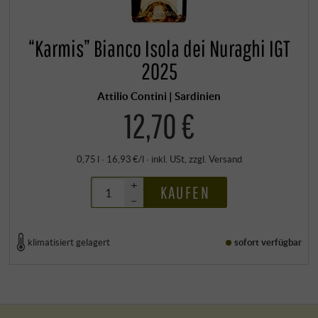
“Karmis” Bianco Isola dei Nuraghi IGT
2025
Attilio Contini | Sardinien
12,70 €
0,75 l · 16,93 €/l
·
inkl. USt
, zzgl.
Versand
+
KAUFEN
–
klimatisiert gelagert
sofort verfügbar