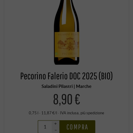
Pecorino Falerio DOC 2025 (BIO)
Saladini Pilastri | Marche
8,90 €
0,75 l · 11,87 €/l
·
IVA inclusa
, più
spedizione
+
COMPRA
–