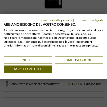
“Campo della Pieve” Vernaccia di San
Informativa sulla privacy
|
Informazione legale
Gimignano DOCG 2023 (BIO)
ABBIAMO BISOGNO DEL VOSTRO CONSENSO.
Alcuni cookie sono necessari per l'utilizzo del negozio, altri aiutano ad analizzare
Il Colombaio di Santa Chiara | Toscana
e ottimizzare la nostra offerta. È possibile accettare o rifiutare i cookie o
modificare le impostazioni. Facendo clic su "Accetta tutto" si accetta questo
24,99 €
utilizzo dei dati. Il consenso può essere regolato alla voce "Impostazioni".
27,00 €
Ulteriori informazioni sono disponibili nella nostra informativa sulla privacy.
0,75 l · 33,32 €/l
·
IVA inclusa
, più
spedizione
RIFIUTO
IMPOSTAZIONI
+
COMPRA
ACCETTARE TUTTI
–
Conservato in ambiente climatizzato
< 24 unità
disponibile