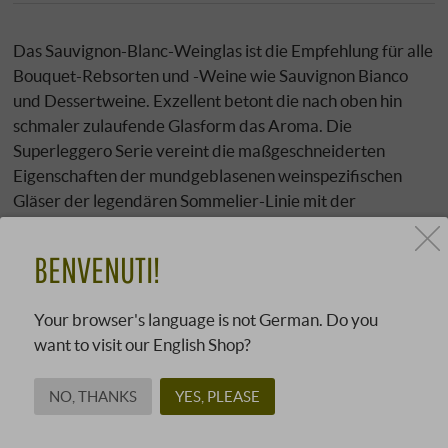
Das Sauvignon-Blanc-Weinglas ist die Empfehlung für alle
Bouquet-Rebsorten und -Weine wie Sauvignon Bianco
und Dessertweine. Exzellent betont die nach oben hin
schmaler zulaufende Glasform das Aroma. Die
Superleggero Serie vereint die maßgeschneiderten
Eigenschaften der mundgeblasenen weinspezifischen
Gläser der legendären Sommelier-Linie mit der
gleichbleibenden Präzision maschineller Produktion.
Perfekt auf die einzelnen Weinsorten angepasst, steigern
BENVENUTI!
die hochwertigen Gläser jeden noch so genussvollen
Moment.
Your browser's language is not German. Do you
Besonders geeignet für: Weine aus bouquetreichen
want to visit our English Shop?
Rebsorten wie Sauvignon Bianco, Moscato,
Gewürztraminer und Zibibbo, Vin Santo, Passito und
NO, THANKS
YES, PLEASE
andere Desserweine