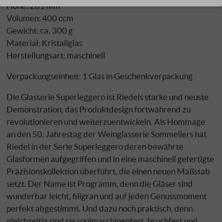
Höhe: 261 mm
Volumen: 400 ccm
Gewicht: ca. 300 g
Material: Kristallglas
Herstellungsart: maschinell
Verpackungseinheit: 1 Glas in Geschenkverpackung
Die Glasserie Superleggero ist Riedels starke und neuste
Demonstration, das Produktdesign fortwährend zu
revolutionieren und weiterzuentwickeln. Als Hommage
an den 50. Jahrestag der Weinglasserie Sommeliers hat
Riedel in der Serie Superleggero deren bewährte
Glasformen aufgegriffen und in eine maschinell gefertigte
Präzisionskollektion überführt, die einen neuen Maßstab
setzt. Der Name ist Programm, denn die Gläser sind
wunderbar leicht, filigran und auf jeden Genussmoment
perfekt abgestimmt. Und dazu noch praktisch, denn
gleichzeitig sind sie spülmaschinenfest, bruchfest und