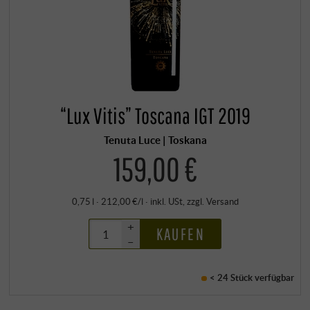
“Lux Vitis” Toscana IGT 2019
Tenuta Luce | Toskana
159,00 €
0,75 l · 212,00 €/l
·
inkl. USt
, zzgl.
Versand
+
KAUFEN
–
< 24 Stück
verfügbar