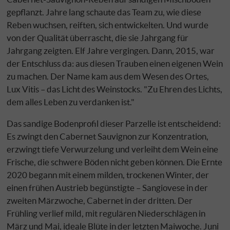
gepflanzt. Jahre lang schaute das Team zu, wie diese
Reben wuchsen, reiften, sich entwickelten. Und wurde
von der Qualität überrascht, die sie Jahrgang für
Jahrgang zeigten. Elf Jahre vergingen. Dann, 2015, war
der Entschluss da: aus diesen Trauben einen eigenen Wein
zu machen. Der Name kam aus dem Wesen des Ortes,
Lux Vitis – das Licht des Weinstocks. "Zu Ehren des Lichts,
dem alles Leben zu verdanken ist."
Das sandige Bodenprofil dieser Parzelle ist entscheidend:
Es zwingt den Cabernet Sauvignon zur Konzentration,
erzwingt tiefe Verwurzelung und verleiht dem Wein eine
Frische, die schwere Böden nicht geben können. Die Ernte
2020 begann mit einem milden, trockenen Winter, der
einen frühen Austrieb begünstigte – Sangiovese in der
zweiten Märzwoche, Cabernet in der dritten. Der
Frühling verlief mild, mit regulären Niederschlägen in
März und Mai, ideale Blüte in der letzten Maiwoche. Juni