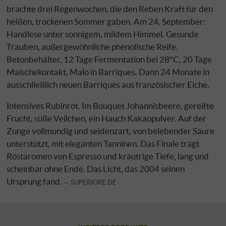
brachte drei Regenwochen, die den Reben Kraft für den
heißen, trockenen Sommer gaben. Am 24. September:
Handlese unter sonnigem, mildem Himmel. Gesunde
Trauben, außergewöhnliche phenolische Reife.
Betonbehälter, 12 Tage Fermentation bei 28°C, 20 Tage
Maischekontakt, Malo in Barriques. Dann 24 Monate in
ausschließlich neuen Barriques aus französischer Eiche.
Intensives Rubinrot. Im Bouquet Johannisbeere, gereifte
Frucht, süße Veilchen, ein Hauch Kakaopulver. Auf der
Zunge vollmundig und seidenzart, von belebender Säure
unterstützt, mit eleganten Tanninen. Das Finale trägt
Röstaromen von Espresso und kräutrige Tiefe, lang und
scheinbar ohne Ende. Das Licht, das 2004 seinen
Ursprung fand.
SUPERIORE.DE