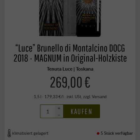
“Luce” Brunello di Montalcino DOCG
2018 · MAGNUM in Original-Holzkiste
Tenuta Luce | Toskana
269,00 €
1,5 l · 179,33 €/l
·
inkl. USt
, zzgl.
Versand
+
KAUFEN
–
klimatisiert gelagert
5 Stück
verfügbar