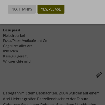
NO, THANKS
YES, PLEASE
Charakter
Harmonisch/weich und rund
Dazu passt
Fleisch dunkel
Pizza/Pasta/Aufläufe und Co.
Gegrilltes aller Art
Innereien
Käse gut gereift
Wildgerichte mild
Es begann mit dem Beobachten. 2004 wurden auf einem
drei Hektar großen Parzellenabschnitt der Tenuta
Cabernet-Sauvignon-Reben auf sandigen Mischböden