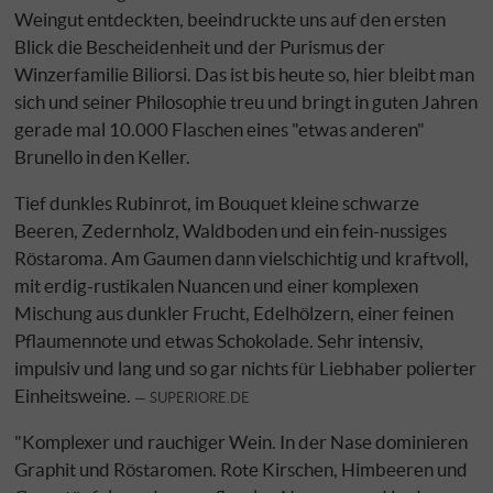
Weingut entdeckten, beeindruckte uns auf den ersten
Blick die Bescheidenheit und der Purismus der
Winzerfamilie Biliorsi. Das ist bis heute so, hier bleibt man
sich und seiner Philosophie treu und bringt in guten Jahren
gerade mal 10.000 Flaschen eines "etwas anderen"
Brunello in den Keller.
Tief dunkles Rubinrot, im Bouquet kleine schwarze
Beeren, Zedernholz, Waldboden und ein fein-nussiges
Röstaroma. Am Gaumen dann vielschichtig und kraftvoll,
mit erdig-rustikalen Nuancen und einer komplexen
Mischung aus dunkler Frucht, Edelhölzern, einer feinen
Pflaumennote und etwas Schokolade. Sehr intensiv,
impulsiv und lang und so gar nichts für Liebhaber polierter
Einheitsweine.
SUPERIORE.DE
"Komplexer und rauchiger Wein. In der Nase dominieren
Graphit und Röstaromen. Rote Kirschen, Himbeeren und