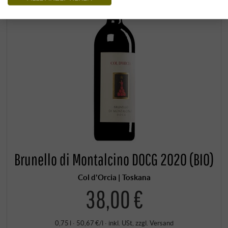
Brunello di Montalcino DOCG 2020 (BIO)
Col d'Orcia | Toskana
38,00 €
0,75 l · 50,67 €/l
·
inkl. USt
, zzgl.
Versand