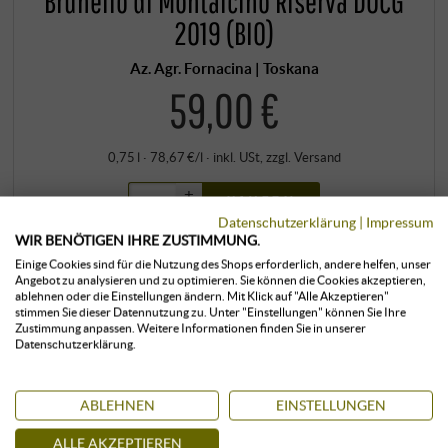
Brunello di Montalcino Riserva DOCG
2019 (BIO)
Az. Agr. Fornacina | Toskana
59,00 €
0,75 l · 78,67 €/l
·
inkl. USt
, zzgl.
Versand
+
KAUFEN
–
Datenschutzerklärung
|
Impressum
WIR BENÖTIGEN IHRE ZUSTIMMUNG.
Einige Cookies sind für die Nutzung des Shops erforderlich, andere helfen, unser
klimatisiert gelagert
sofort verfügbar
Angebot zu analysieren und zu optimieren. Sie können die Cookies akzeptieren,
ablehnen oder die Einstellungen ändern. Mit Klick auf "Alle Akzeptieren"
stimmen Sie dieser Datennutzung zu. Unter "Einstellungen" können Sie Ihre
Zustimmung anpassen. Weitere Informationen finden Sie in unserer
Datenschutzerklärung.
ABLEHNEN
EINSTELLUNGEN
ALLE AKZEPTIEREN