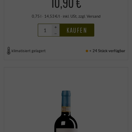
10,90 €
0,75 l · 14,53 €/l
·
inkl. USt
, zzgl.
Versand
+
KAUFEN
–
klimatisiert gelagert
< 24 Stück
verfügbar