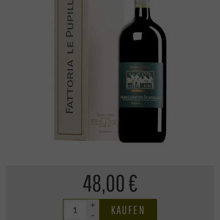
48,00 €
+
KAUFEN
–