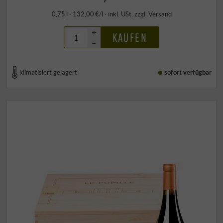
0,75 l · 132,00 €/l
·
inkl. USt
, zzgl.
Versand
+
KAUFEN
–
klimatisiert gelagert
sofort verfügbar