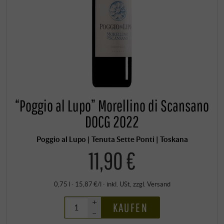
“Poggio al Lupo” Morellino di Scansano
DOCG 2022
Poggio al Lupo | Tenuta Sette Ponti | Toskana
11,90 €
0,75 l · 15,87 €/l
·
inkl. USt
, zzgl.
Versand
+
KAUFEN
–