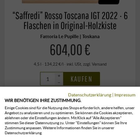
“Saffredi” Rosso Toscana IGT 2022 · 6
Flaschen in Original-Holzkiste
Fattoria Le Pupille | Toskana
604,00 €
4,5 l · 134,22 €/l
·
inkl. USt
, zzgl.
Versand
+
KAUFEN
–
Datenschutzerklärung
|
Impressum
WIR BENÖTIGEN IHRE ZUSTIMMUNG.
klimatisiert gelagert
< 24 Stück
verfügbar
Einige Cookies sind für die Nutzung des Shops erforderlich, andere helfen, unser
Angebot zu analysieren und zu optimieren. Sie können die Cookies akzeptieren,
ablehnen oder die Einstellungen ändern. Mit Klick auf "Alle Akzeptieren"
stimmen Sie dieser Datennutzung zu. Unter "Einstellungen" können Sie Ihre
Zustimmung anpassen. Weitere Informationen finden Sie in unserer
Datenschutzerklärung.