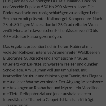
(10%) von den Weinbergen La Carla, Maiano, Bozzino
und Vecchie Pupille auf 50 bis 250 Metern Höhe. Die
Böden wechseln von tonig-schluffigen zu sandigen Lehm-
Strukturen mit präsenter Kalkmergel-Komponente. Nach
25 bis 30 Tagen Mazeration bei 26 Grad reift der Wein
zwölf Monate in slawonischen Eichenfässern von 20 bis
40 Hektoliter Fassungsvermögen.
Das Ergebnis präsentiert sich in tiefem Rubinrot mit
violetten Reflexen: intensive Aromen reifer Waldbeeren,
Blutorange, Süßkirsche und aromatische Kräuter,
unterlegt von Lakritze, schwarzem Pfeffer und dunkler
Schokolade. Am Gaumen voll und umhüllend, mit
kraftvoller Struktur und feinkörnigem Tannin, das Eleganz
mit südlicher Wärme verbindet. Der Abgang ist persistent
mit Anklängen an Rhabarber und Myrte – ein Morellino
mit Tiefe, Reifepotenzial und jener ausbalancierten
Intensität, die Elisabetta Geppettis Handschrift trägt.
SUPERIORE.DE