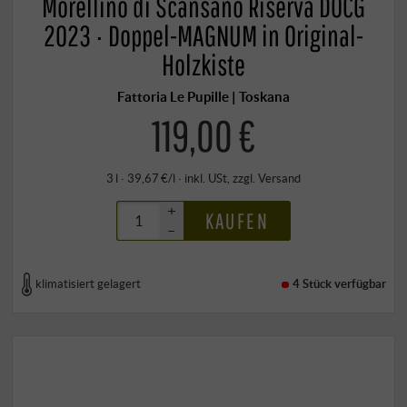
Morellino di Scansano Riserva DOCG
2023 · Doppel-MAGNUM in Original-
Holzkiste
Fattoria Le Pupille | Toskana
119,00 €
3 l · 39,67 €/l
·
inkl. USt
, zzgl.
Versand
+
KAUFEN
–
klimatisiert gelagert
4 Stück
verfügbar