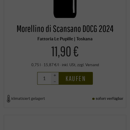
Morellino di Scansano DOCG 2024
Fattoria Le Pupille | Toskana
11,90 €
0,75 l · 15,87 €/l
·
inkl. USt
, zzgl.
Versand
+
KAUFEN
–
klimatisiert gelagert
sofort verfügbar