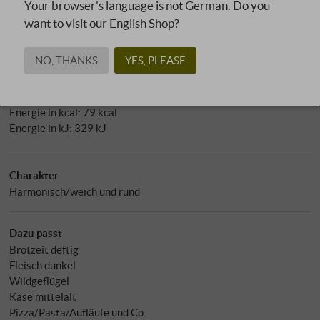
Your browser's language is not German. Do you
Restzucker
: 0,81 g/l
want to visit our English Shop?
Sulfit: 81 mg/l
pH-Wert: 3,38
Allergene
NO, THANKS
YES, PLEASE
enthält Sulfite
Nährwertangaben pro 100 ml
Energie in kcal: 79 kcal
Energie in kJ: 329 kJ
Charakter
Harmonisch/weich und rund
Dazu passt
Brotzeit deftig
Fleisch dunkel
Wildgeflügel
Käse mittelalt
Pizza/Pasta/Aufläufe und Co.