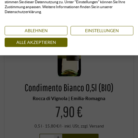
stimmen Sie dieser Datennutzung zu. Unter "Einstellungen" können Sie Ihre
Zustimmung anpassen. Weitere Informationen finden Sie in unserer
Datenschutzerklärung.
ABLEHNEN
EINSTELLUNGEN
ALLE AKZEPTIEREN
Condimento Bianco 0,5l (BIO)
Rocca di Vignola | Emilia-Romagna
7,90 €
0,5 l · 15,80 €/l
·
inkl. USt
, zzgl.
Versand
+