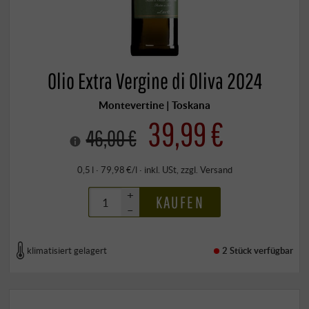
Olio Extra Vergine di Oliva 2024
Montevertine | Toskana
39,99 €
46,00 €
0,5 l · 79,98 €/l
·
inkl. USt
, zzgl.
Versand
+
KAUFEN
–
klimatisiert gelagert
2 Stück
verfügbar