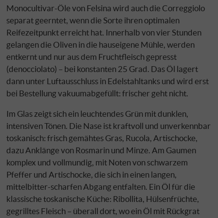
Monocultivar-Öle von Felsina wird auch die Correggiolo
separat geerntet, wenn die Sorte ihren optimalen
Reifezeitpunkt erreicht hat. Innerhalb von vier Stunden
gelangen die Oliven in die hauseigene Mühle, werden
entkernt und nur aus dem Fruchtfleisch gepresst
(denocciolato) – bei konstanten 25 Grad. Das Öl lagert
dann unter Luftausschluss in Edelstahltanks und wird erst
bei Bestellung vakuumabgefüllt: frischer geht nicht.
Im Glas zeigt sich ein leuchtendes Grün mit dunklen,
intensiven Tönen. Die Nase ist kraftvoll und unverkennbar
toskanisch: frisch gemähtes Gras, Rucola, Artischocke,
dazu Anklänge von Rosmarin und Minze. Am Gaumen
komplex und vollmundig, mit Noten von schwarzem
Pfeffer und Artischocke, die sich in einen langen,
mittelbitter-scharfen Abgang entfalten. Ein Öl für die
klassische toskanische Küche: Ribollita, Hülsenfrüchte,
gegrilltes Fleisch – überall dort, wo ein Öl mit Rückgrat