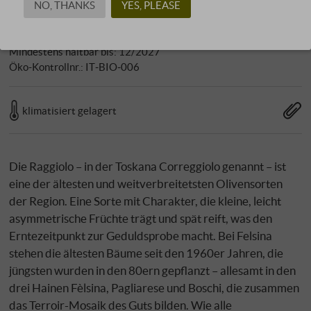
Ballaststoffe: 0 g
NO, THANKS
YES, PLEASE
Eiweiß: 0 g
Salz: 0 g
Mindestens haltbar bis: 12/2027
Öko-Kontrollnr.: IT‑BIO‑006
klimatisiert gelagert
Die Raggiolo – in der Toskana Correggiolo genannt – ist
eine der ältesten und weitverbreitetsten Olivensorten
der Region. Eine Sorte mit Charakter, die kleine, leicht
asymmetrische Früchte trägt und spät reift, was den
Erntezeitpunkt zur Geduldsprobe macht. Bei Felsina
stehen die ältesten Bäume seit den 1960er Jahren, die
jüngsten wurden in den 80ern gepflanzt – allesamt in den
drei Hainen Fèlsina, Pagliarese und Boschi, die zusammen
das Terroir-Mosaik des Guts bilden. Wie alle