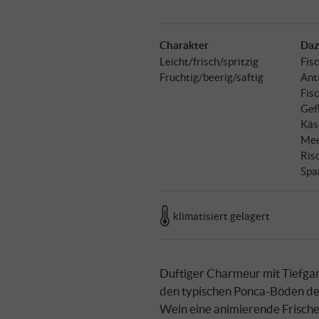
Charakter
Daz
Leicht/frisch/spritzig
Fisc
Fruchtig/beerig/saftig
Ant
Fisc
Gefl
Käs
Mee
Ris
Spa
klimatisiert gelagert
Duftiger Charmeur mit Tiefgang
den typischen Ponca-Böden der 
Wein eine animierende Frische 