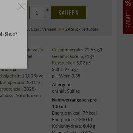
,99 €
+
KAUFEN
–
·
Preis (DE)
inkl. USt
, zzgl.
Versand
< 24 Stück
verfügbar
sh Shop?
sorte: 100%
Malvasia
Gesamtextrakt
: 22,55 g/l
au: konventionell
Gesamtsäure
: 5,71 g/l
bau: Edelstahl
Restzucker
: 5,02 g/l
ration
: ja
Sulfit: 97 mg/l
oholgehalt
: 13,00 % vol
pH-Wert: 3,35
nktemperatur
: 8‑10 °C
Allergene
erpotenzial
: 2028+
enthält Sulfite
schluss: Naturkorken
Nährwertangaben pro
100 ml
Energie in kcal: 79 kcal
Energie in kJ: 330 kJ
Kohlenhydrate: 0,40 g
Davon Zucker: 0,40 g