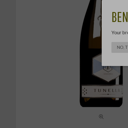
BEN
Your br
NO, 