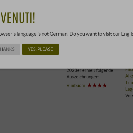
13
VENUTI!
14,90 €
02130324 ·
0,75 l · 18,65 €/l
owser's language is not German. Do you want to visit our Engli
THANKS
YES, PLEASE
Reb
Bewertungen
Anb
Dieser Jahrgang wurde
Aus
noch nicht bewertet. Der
Filt
2023er erhielt folgende
Alk
Auszeichnungen:
Tri
Vinibuoni
:
Lag
Ver