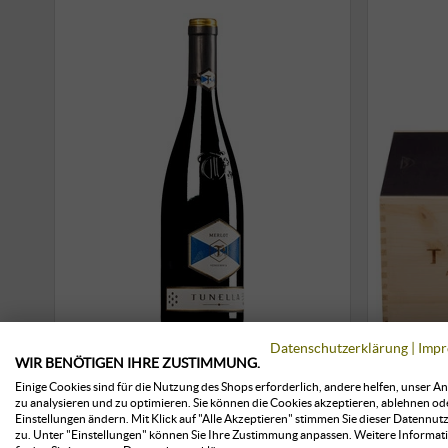
Datenschutzerklärung
|
Impr
Merlot Friuli Colli Orientali
“
WIR BENÖTIGEN IHRE ZUSTIMMUNG.
DOC 2024
Trev
Einige Cookies sind für die Nutzung des Shops erforderlich, andere helfen, unser A
zu analysieren und zu optimieren. Sie können die Cookies akzeptieren, ablehnen od
Fla
Einstellungen ändern. Mit Klick auf "Alle Akzeptieren" stimmen Sie dieser Datennut
Tunella | Friaul
zu. Unter "Einstellungen" können Sie Ihre Zustimmung anpassen. Weitere Informat