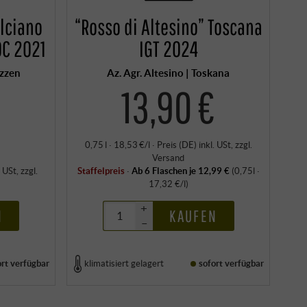
lciano
“Rosso di Altesino” Toscana
OC 2021
IGT 2024
uzzen
Az. Agr. Altesino | Toskana
13,90 €
0,75 l · 18,53 €/l
·
Preis (DE)
inkl. USt
, zzgl.
Versand
. USt
, zzgl.
Staffelpreis
·
Ab 6 Flaschen je 12,99 €
(0,75l ·
17,32 €/l)
+
N
KAUFEN
–
ort verfügbar
klimatisiert gelagert
sofort verfügbar