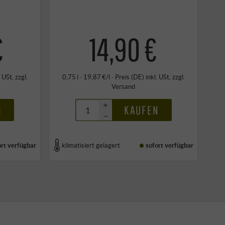
€
14,90 €
. USt
, zzgl.
0,75 l · 19,87 €/l
·
Preis (DE)
inkl. USt
, zzgl.
Versand
+
N
KAUFEN
–
ort verfügbar
klimatisiert gelagert
sofort verfügbar