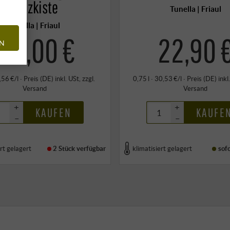
Holzkiste
Tunella | Friaul
Tunella | Friaul
178,00 €
22,90 
EN
9,56 €/l
·
Preis (DE)
inkl. USt
, zzgl.
0,75 l · 30,53 €/l
·
Preis (DE)
inkl
Versand
Versand
+
+
KAUFEN
KAUFE
–
–
rt gelagert
2 Stück
verfügbar
klimatisiert gelagert
sof