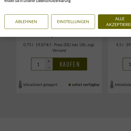
finden Sie in unserer Datenschutzerklärung.
ALLE
14,90 €
ABLEHNEN
EINSTELLUNGEN
AKZEPTIER
0,75 l · 19,87 €/l
·
Preis (DE)
inkl. USt
, zzgl.
4,5 l · 3
Versand
+
KAUFEN
–
klimatisiert gelagert
sofort verfügbar
klimatisie