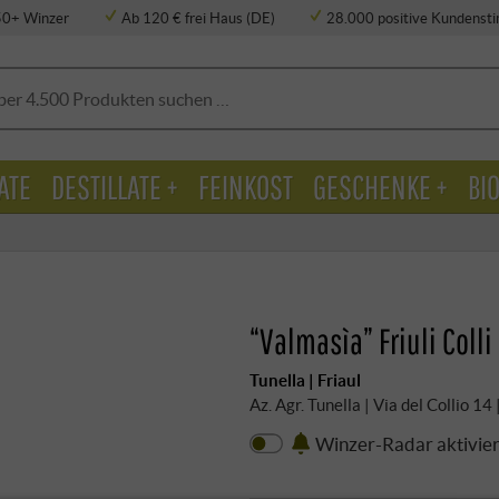
50+ Winzer
Ab 120 € frei Haus (DE)
28.000 positive Kundens
ATE
DESTILLATE +
FEINKOST
GESCHENKE +
BI
“Valmasìa” Friuli Colli
Tunella | Friaul
Az. Agr. Tunella | Via del Collio 1
Winzer-Radar aktivie