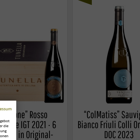
essum
L’Arcione” Rosso
“ColMatiss” Sauv
enezie IGT 2021 · 6
Bianco Friuli Colli O
ngebot
er die
schen in Original-
DOC 2023
zung
ionen