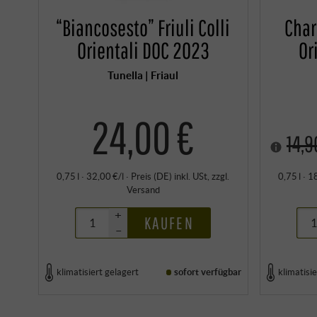
“Biancosesto” Friuli Colli
Char
Orientali DOC 2023
Or
Tunella | Friaul
24,00 €
14,9
0,75 l · 32,00 €/l
·
Preis (DE)
inkl. USt
, zzgl.
0,75 l · 1
Versand
+
KAUFEN
–
klimatisiert gelagert
sofort verfügbar
klimatisie