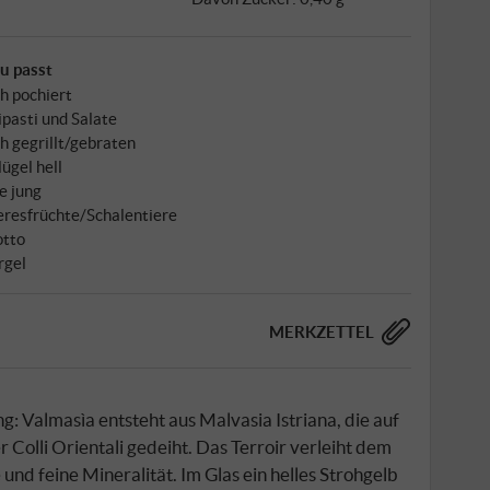
u passt
h pochiert
ipasti und Salate
h gegrillt/gebraten
ügel hell
e jung
resfrüchte/Schalentiere
otto
rgel
MERKZETTEL
: Valmasìa entsteht aus Malvasia Istriana, die auf
Colli Orientali gedeiht. Das Terroir verleiht dem
und feine Mineralität. Im Glas ein helles Strohgelb