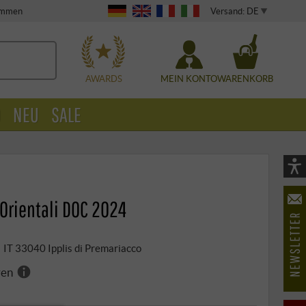
Versand: DE
timmen
WÄHLEN
AWARDS
MEIN KONTO
WARENKORB
O
NEU
SALE
Vi
As
 Orientali DOC 2024
öf
4 | IT 33040 Ipplis di Premariacco
ren