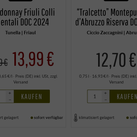
donnay Friuli Colli
“Tralcetto” Montepu
ientali DOC 2024
d’Abruzzo Riserva D
Tunella | Friaul
Ciccio Zaccagnini | Abr
13,99 €
12,70 €
0 €
8,65 €/l
·
Preis (DE)
inkl. USt
, zzgl.
0,75 l · 16,93 €/l
·
Preis (DE)
inkl
Versand
Versand
+
+
KAUFEN
KAUFE
–
–
rt gelagert
sofort verfügbar
klimatisiert gelagert
sof