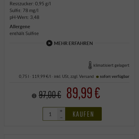
Restzucker: 0,95 g/l
Sulfit: 78 mg/l
pH-Wert: 3,48
Allergene
enthält Sulfite
MEHR ERFAHREN
klimatisiert gelagert
0,75 l · 119,99 €/l
·
inkl. USt
, zzgl.
Versand
sofort verfügbar
89,99 €
97,00 €
+
KAUFEN
–