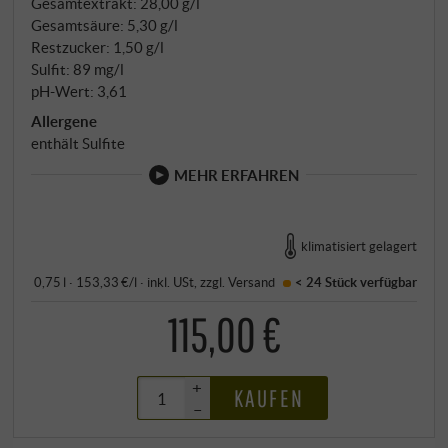
Gesamtextrakt: 28,00 g/l
Gesamtsäure: 5,30 g/l
Restzucker: 1,50 g/l
Sulfit: 89 mg/l
pH-Wert: 3,61
Allergene
enthält Sulfite
MEHR ERFAHREN
klimatisiert gelagert
0,75 l · 153,33 €/l
·
inkl. USt
, zzgl.
Versand
< 24 Stück
verfügbar
115,00 €
+
KAUFEN
–