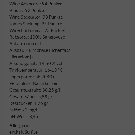
Wine Advocate
:
94 Punkte
gesunder Spannung mit feinkörnigen, samtigen
Vinous
:
92 Punkte
Tanninen und einem lang erstrahlenden, ätherischen
Wine Spectator
:
93 Punkte
Abgang.
SUPERIORE.DE
James Suckling
:
94 Punkte
Wine Enthusiast
:
95 Punkte
Rebsorte: 100% Sangiovese
Anbau: naturnah
Ausbau: 48 Monate Eichenfass
Filtration: ja
Alkoholgehalt: 14,50 % vol
Trinktemperatur: 16‑18 °C
Lagerpotenzial: 2040+
Verschluss: Naturkorken
Gesamtextrakt: 30,25 g/l
Gesamtsäure: 5,88 g/l
Restzucker: 1,26 g/l
Sulfit: 72 mg/l
pH-Wert: 3,45
Allergene
enthält Sulfite