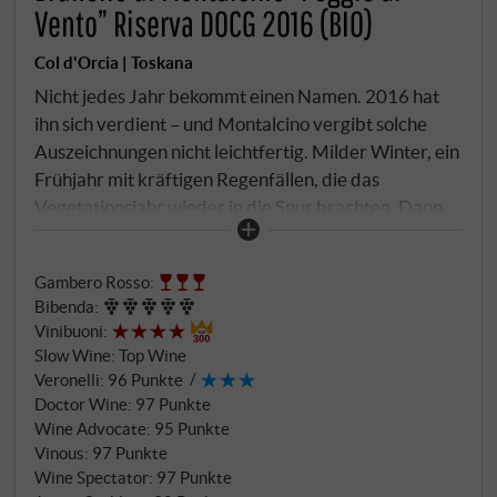
Vento” Riserva DOCG 2016 (BIO)
Col d'Orcia | Toskana
Nicht jedes Jahr bekommt einen Namen. 2016 hat
ihn sich verdient – und Montalcino vergibt solche
Auszeichnungen nicht leichtfertig. Milder Winter, ein
Frühjahr mit kräftigen Regenfällen, die das
Vegetationsjahr wieder in die Spur brachten. Dann
ab der zweiten Junidekade ein gradueller, sanfter
Temperaturanstieg durch den gesamten Juli. Und
Gambero Rosso
:
schließlich ein August, der alles zusammenfügte:
Bibenda
:
große Tagestemperaturschwankungen, kein Regen,
Vinibuoni
:
perfekte Reifebedingungen. Das Consorzio nannte
Slow Wine
:
Top Wine
2016 einen seiner besten Jahrgänge seit
Veronelli
:
96 Punkte
Jahrzehnten. Und Col d'Orcia machte aus der besten
Doctor Wine
:
97 Punkte
Lage eine Riserva. Der Weinberg Poggio al Vento
Wine Advocate
:
95 Punkte
Vinous
:
97 Punkte
liegt im Herzen der Tenuta, auf halber Höhe des
Wine Spectator
:
97 Punkte
Hügels über dem Orcia-Tal, bei 350 Metern. Seit