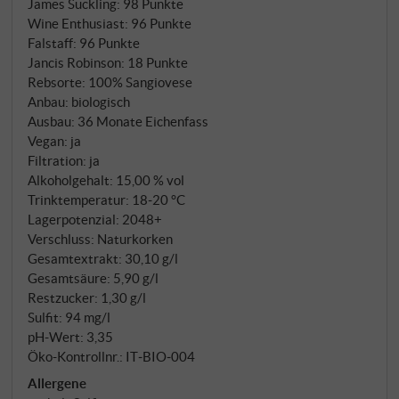
James Suckling
:
98 Punkte
1974 gepflanzt. Der Name – "Hügel im Wind" – ist
Wine Enthusiast
:
96 Punkte
Programm: ständig durchlüftet, südexponiert, auf
Falstaff
:
96 Punkte
kalkreichen, skelettreichen Böden. Hier entstehen
Jancis Robinson
:
18 Punkte
Trauben, die Col d'Orcia für die anspruchsvollste
Rebsorte: 100% Sangiovese
Kategorie im Keller reserviert, und selbst dann nur,
Anbau: biologisch
Ausbau: 36 Monate Eichenfass
wenn der Jahrgang die Frage stellt: Ist das mehr als
Vegan: ja
ein Brunello annata? Kann dieser Wein Jahrzehnte
Filtration: ja
tragen? 2016 lautete die Antwort: ja.
Alkoholgehalt: 15,00 % vol
Trinktemperatur: 18‑20 °C
Lagerpotenzial: 2048+
Verschluss: Naturkorken
Gesamtextrakt: 30,10 g/l
Gesamtsäure: 5,90 g/l
Restzucker: 1,30 g/l
Sulfit: 94 mg/l
pH-Wert: 3,35
Öko-Kontrollnr.: IT‑BIO‑004
Allergene