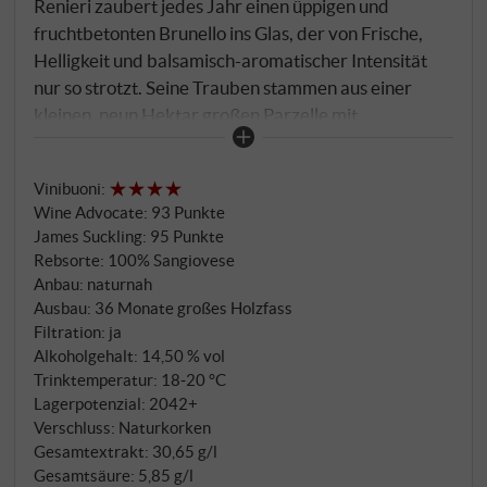
Renieri zaubert jedes Jahr einen üppigen und
fruchtbetonten Brunello ins Glas, der von Frische,
Helligkeit und balsamisch-aromatischer Intensität
nur so strotzt. Seine Trauben stammen aus einer
kleinen, neun Hektar großen Parzelle mit
kalkhaltigen Lehmböden. Er bietet kräftige Kirsch-
und Brombeeraromen mit zarter Würze, Rauch und
Vinibuoni
:
blauen Blüten. Die wunderbar abgestimmte Säure
Wine Advocate
:
93 Punkte
bugsiert diesen Paradewein in ein schier unendliches
James Suckling
:
95 Punkte
Finale. Vollends gelungen! SUPERIORE.DE
Rebsorte: 100% Sangiovese
Anbau: naturnah
Ausbau: 36 Monate großes Holzfass
Filtration: ja
Alkoholgehalt: 14,50 % vol
Trinktemperatur: 18‑20 °C
Lagerpotenzial: 2042+
Verschluss: Naturkorken
Gesamtextrakt: 30,65 g/l
Gesamtsäure: 5,85 g/l