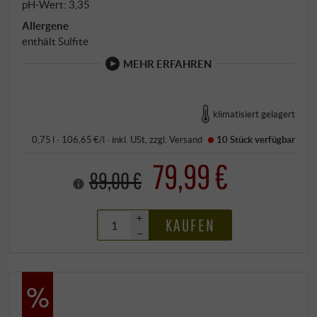
pH-Wert: 3,35
Allergene
enthält Sulfite
MEHR ERFAHREN
klimatisiert gelagert
0,75 l · 106,65 €/l
·
inkl. USt
, zzgl.
Versand
10 Stück
verfügbar
79,99 €
89,00 €
+
KAUFEN
–