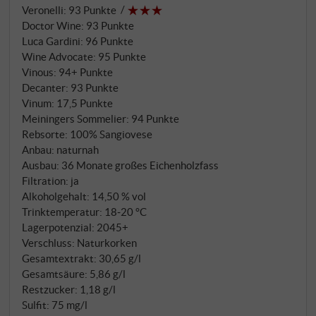
Veronelli
:
93 Punkte
Pflaumen und Leder. Filo di Seta ist rassig und üppig,
Doctor Wine
:
93 Punkte
hat aber dennoch eine klar erkennbare Struktur und
Luca Gardini
:
96 Punkte
besticht durch seine beeindruckende
Wine Advocate
:
95 Punkte
Ausgewogenheit. Süße blumige und würzige Noten
Vinous
:
94+ Punkte
verleihen ihm im ausdrucksstarken Abgang
Decanter
:
93 Punkte
Vinum
:
17,5 Punkte
spannende Nuancen. Ein kühner und ungemein
Meiningers Sommelier
:
94 Punkte
viraler Brunello und jedes Jahr ein Meisterwerk!
Rebsorte: 100% Sangiovese
SUPERIORE.DE
Anbau: naturnah
Ausbau: 36 Monate großes Eichenholzfass
Filtration: ja
Alkoholgehalt: 14,50 % vol
Trinktemperatur: 18‑20 °C
Lagerpotenzial: 2045+
Verschluss: Naturkorken
Gesamtextrakt: 30,65 g/l
Gesamtsäure: 5,86 g/l
Restzucker: 1,18 g/l
Sulfit: 75 mg/l