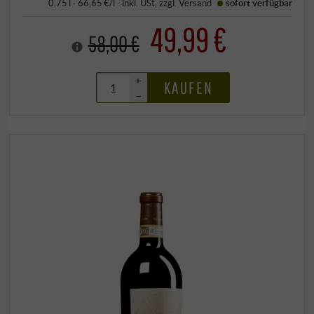
0,75 l · 66,65 €/l
·
inkl. USt
, zzgl.
Versand
sofort verfügbar
49,99 €
58,00 €
+
KAUFEN
–