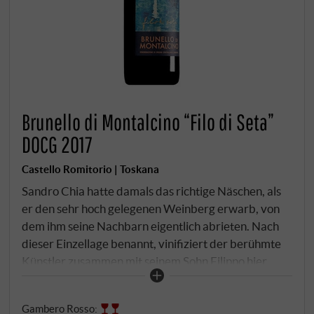
Brunello di Montalcino “Filo di Seta”
DOCG 2017
Castello Romitorio | Toskana
Sandro Chia hatte damals das richtige Näschen, als
er den sehr hoch gelegenen Weinberg erwarb, von
dem ihm seine Nachbarn eigentlich abrieten. Nach
dieser Einzellage benannt, vinifiziert der berühmte
Künstler zusammen mit seinem Sohn Filippo hier
einen Wein, der etwas dichter als die normale
Annata daherkommt. Im vollen Bouquet lebendige
Gambero Rosso
:
Noten von dunkelroten Kirschen, Gewürzen,