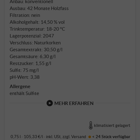
Anbau: konventionell
Ausbau: 42 Monate Holzfass
Filtration: nein
Alkoholgehalt: 14,50 % vol
Trinktemperatur: 18‑20 °C
Lagerpotenzial: 2047
Verschluss: Naturkorken
Gesamtextrakt: 30,50 g/l
Gesamtsäure: 6,30 g/l
Restzucker: 1,55 g/l
Sulfit: 75 mg/l
pH-Wert: 3,38
Allergene
enthält Sulfite
MEHR ERFAHREN
klimatisiert gelagert
0,75 l · 105,33 €/l
·
inkl. USt
, zzgl.
Versand
< 24 Stück
verfügbar