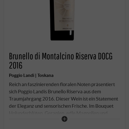
Brunello di Montalcino Riserva DOCG
2016
Poggio Landi | Toskana
Reich an faszinierenden floralen Noten präsentiert
sich Poggio Landis Brunello Riserva aus dem
Traumjahrgang 2016. Dieser Wein ist ein Statement
der Eleganz und sensorischen Frische. Im Bouquet
Holunderblüten, Geranien, edle Magnolien und
Kampfer. Vollmundig, kraftvoll und lebendig in der
Erscheinung strotzt er am Gaumen vor Kraft und