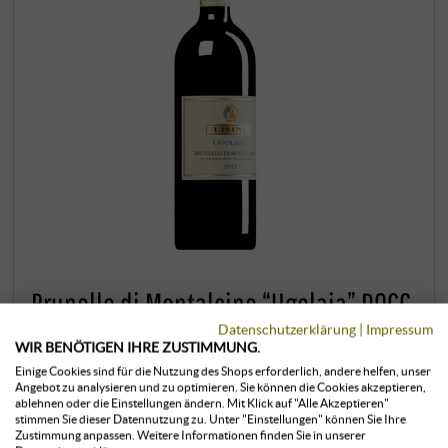
Brunello di Montalcino “Ugolaia” DOCG
2017
Datenschutzerklärung
|
Impressum
WIR BENÖTIGEN IHRE ZUSTIMMUNG.
Lisini | Toskana
Einige Cookies sind für die Nutzung des Shops erforderlich, andere helfen, unser
Angebot zu analysieren und zu optimieren. Sie können die Cookies akzeptieren,
Ugolaia ist eine 1,7 Hektar große, nach Südwesten
ablehnen oder die Einstellungen ändern. Mit Klick auf "Alle Akzeptieren"
stimmen Sie dieser Datennutzung zu. Unter "Einstellungen" können Sie Ihre
ausgerichtete Parzelle mit Blick auf das Meer, wo die
Zustimmung anpassen. Weitere Informationen finden Sie in unserer