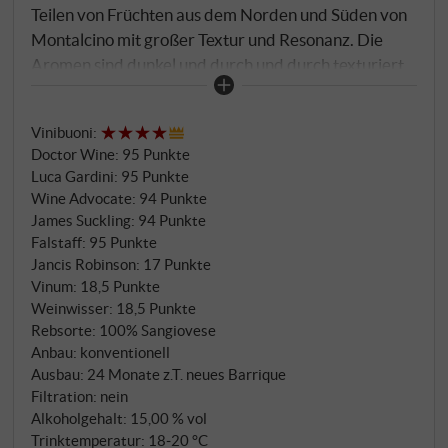
Teilen von Früchten aus dem Norden und Süden von
Montalcino mit großer Textur und Resonanz. Die
Aromen sind dunkel und durch und durch texturiert.
Dunkle rote Früchte und Steinobst, neues Leder und
Zedernholz öffnen sich allmählich im Glas, aber er
Vinibuoni
:
braucht Zeit, um sich voll und ganz zu entfalten, was
Doctor Wine
:
95 Punkte
zum Teil daran liegt, dass der Vecchie Vigne etwas
Luca Gardini
:
95 Punkte
mehr neues Eichenholz enthält als der Pelagrilli. Ein
Wine Advocate
:
94 Punkte
kraftvoller, würziger Vertreter der Appellation, der
James Suckling
:
94 Punkte
erst mit einigen Jahren Flaschenreife zur
Falstaff
:
95 Punkte
eigentlichen Top-Form auflaufen
Jancis Robinson
:
17 Punkte
Vinum
:
18,5 Punkte
wird. SUPERIORE.DE
Weinwisser
:
18,5 Punkte
Rebsorte: 100% Sangiovese
Anbau: konventionell
Ausbau: 24 Monate z.T. neues Barrique
Filtration: nein
Alkoholgehalt: 15,00 % vol
Trinktemperatur: 18‑20 °C