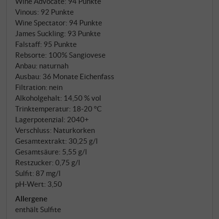
Wine Advocate
:
94 Punkte
überraschend viel Frucht und eine Eleganz, die ihn zu
Vinous
:
92 Punkte
Wine Spectator
:
94 Punkte
den charmantesten Vertretern seiner Art macht.
James Suckling
:
93 Punkte
Dieser Wein (keine 4.000 Flaschen wurden
Falstaff
:
95 Punkte
abgefüllt) darf in keinem gut sortierten Weinkeller
Rebsorte: 100% Sangiovese
fehlen! SUPERIORE.DE
Anbau: naturnah
Ausbau: 36 Monate Eichenfass
Filtration: nein
Alkoholgehalt: 14,50 % vol
Trinktemperatur: 18‑20 °C
Lagerpotenzial: 2040+
Verschluss: Naturkorken
Gesamtextrakt: 30,25 g/l
Gesamtsäure: 5,55 g/l
Restzucker: 0,75 g/l
Sulfit: 87 mg/l
pH-Wert: 3,50
Allergene
enthält Sulfite