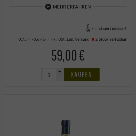
MEHR ERFAHREN
klimatisiert gelagert
0,75 l · 78,67 €/l
·
inkl. USt
, zzgl.
Versand
2 Stück
verfügbar
59,00 €
+
KAUFEN
–