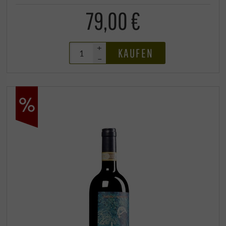
79,00 €
+
KAUFEN
–