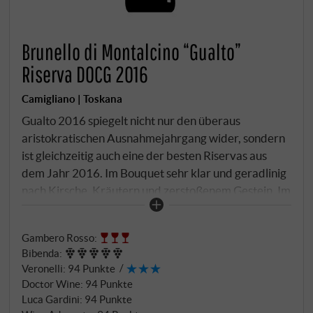
Brunello di Montalcino “Gualto”
Riserva DOCG 2016
Camigliano | Toskana
Gualto 2016 spiegelt nicht nur den überaus
aristokratischen Ausnahmejahrgang wider, sondern
ist gleichzeitig auch eine der besten Riservas aus
dem Jahr 2016. Im Bouquet sehr klar und geradlinig
nach Kirsche, Kräutern und zerstoßenem Gestein. Im
Trunk voll und anschmiegsam, seine Textur ist
elegant und fein, die Tannine kommen erst im
Gambero Rosso
:
zweiten Schritt zur Geltung und sind hervorragend
Bibenda
:
abgestimmt. Dieser Wein wird seine wahre Größe
Veronelli
:
94 Punkte
zwar erst in einigen Jahren offenbaren, aber er
Doctor Wine
:
94 Punkte
bietet schon heute ein äußerst schmackhaftes und
Luca Gardini
:
94 Punkte
einnehmendes Wesen. Für eine Riserva hat er