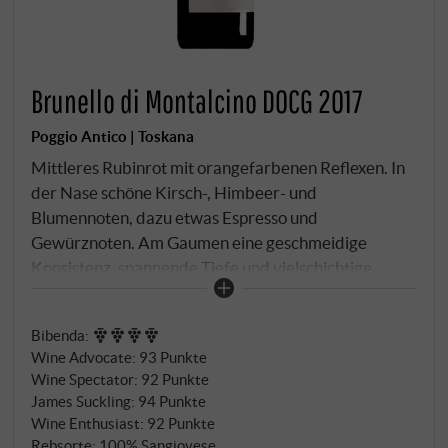
Brunello di Montalcino DOCG 2017
Poggio Antico | Toskana
Mittleres Rubinrot mit orangefarbenen Reflexen. In
der Nase schöne Kirsch-, Himbeer- und
Blumennoten, dazu etwas Espresso und
Gewürznoten. Am Gaumen eine geschmeidige
Konsistenz, spannende Tiefe und vielschichtige
Fruchtnoten. Er präsentiert sich lang und
mittelschwer, seine Eleganz und das fokussierte
Bibenda
:
Gesamtbild machen ihn zu einem der besten des
Wine Advocate
:
93 Punkte
Jahrgangs.
SUPERIORE.DE
Wine Spectator
:
92 Punkte
James Suckling
:
94 Punkte
Wine Enthusiast
:
92 Punkte
Rebsorte: 100% Sangiovese