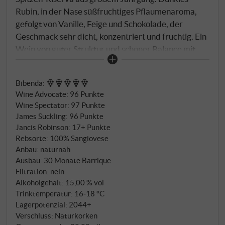
Rubin, in der Nase süßfruchtiges Pflaumenaroma,
gefolgt von Vanille, Feige und Schokolade, der
Geschmack sehr dicht, konzentriert und fruchtig. Ein
Wein von guter Struktur und schöner Balance mit
einem bemerkenswerten Abgang.
SUPERIORE.DE
Bibenda
:
Wine Advocate
:
96 Punkte
Wine Spectator
:
97 Punkte
James Suckling
:
96 Punkte
Jancis Robinson
:
17+ Punkte
Rebsorte: 100% Sangiovese
Anbau: naturnah
Ausbau: 30 Monate Barrique
Filtration: nein
Alkoholgehalt: 15,00 % vol
Trinktemperatur: 16‑18 °C
Lagerpotenzial: 2044+
Verschluss: Naturkorken