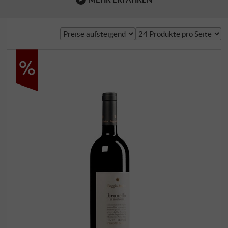
die Seele des Brunello ? Das Ideal ist die Eleganz. Nur
wenige Weinbauregionen auf der Welt haben das
Potenzial, Weine mit einem solchen Maß an Tiefe und
Finesse zu erzeugen. Im besten Fall bewegt sich der …