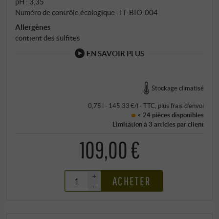
pH : 3,35
Numéro de contrôle écologique : IT‑BIO‑004
Allergènes
contient des sulfites
EN SAVOIR PLUS
Stockage climatisé
0,75 l · 145,33 €/l
·
TTC
, plus
frais d’envoi
< 24 pièces
disponibles
Limitation à 3 articles par client
109,00 €
+
ACHETER
–