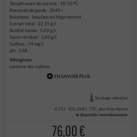
Température de service : 18‑20 °C
Potentiel de garde : 2045+
Bouchons : bouchon en liège naturel
Extrait total : 32,15 g/l
Acidité totale : 5,69 g/l
Sucre résiduel : 1,03 g/l
Sulfites : 74 mg/l
pH : 3,48
Allergènes
contient des sulfites
EN SAVOIR PLUS
Stockage climatisé
0,75 l · 101,33 €/l
·
TTC
, plus
frais d’envoi
disponible immédiatement
76,00 €