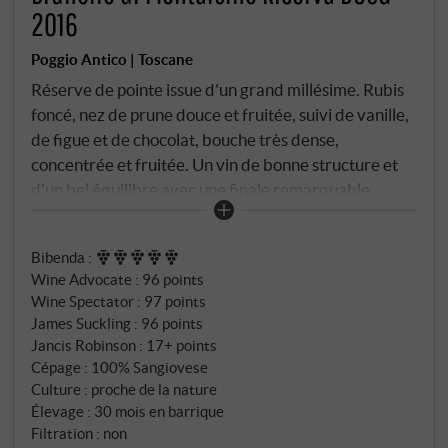
2016
Poggio Antico | Toscane
Réserve de pointe issue d'un grand millésime. Rubis
foncé, nez de prune douce et fruitée, suivi de vanille,
de figue et de chocolat, bouche très dense,
concentrée et fruitée. Un vin de bonne structure et
d'un bel équilibre avec une finale remarquable.
SUPERIORE.DE
Bibenda
:
Wine Advocate
:
96 points
Wine Spectator
:
97 points
James Suckling
:
96 points
Jancis Robinson
:
17+ points
Cépage : 100% Sangiovese
Culture : proche de la nature
Élevage : 30 mois en barrique
Filtration : non