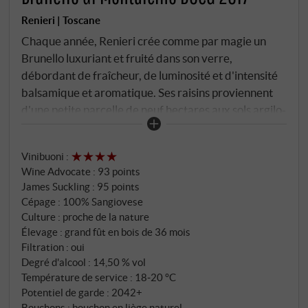
Renieri | Toscane
Chaque année, Renieri crée comme par magie un
Brunello luxuriant et fruité dans son verre,
débordant de fraîcheur, de luminosité et d'intensité
balsamique et aromatique. Ses raisins proviennent
d'une petite parcelle de neuf hectares aux sols argilo-
calcaires. Il offre des arômes puissants de cerise et
de mûre avec des épices délicates, de la fumée et des
Vinibuoni
:
fleurs bleues. L'acidité merveilleusement bien dosée
Wine Advocate
:
93 points
entraîne ce vin de parade dans une finale presque
James Suckling
:
95 points
infinie. Une réussite totale ! SUPERIORE.DE
Cépage : 100% Sangiovese
Culture : proche de la nature
Élevage : grand fût en bois de 36 mois
Filtration : oui
Degré d'alcool : 14,50 % vol
Température de service : 18‑20 °C
Potentiel de garde : 2042+
Bouchons : bouchon en liège naturel