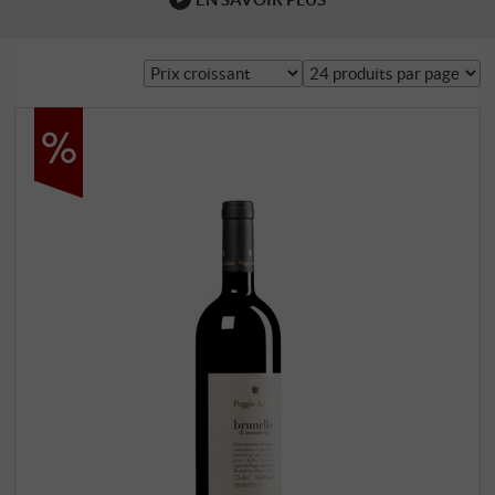
l'âme du Brunello ? L'idéal, c'est l'élégance. Peu de régions
viticoles dans le monde ont le potentiel de produire des …