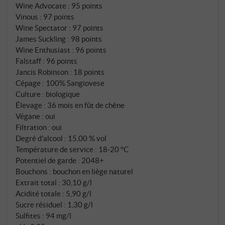
terroir une riserva. Le vignoble Poggio al Vento se
Wine Advocate
:
95 points
Vinous
:
97 points
trouve au cœur de la Tenuta, à mi-hauteur de la
Wine Spectator
:
97 points
colline surplombant la vallée d'Orcia, à 350 mètres. Il
James Suckling
:
98 points
est planté depuis 1974. Le nom – "colline dans le
Wine Enthusiast
:
96 points
vent" – est tout un programme : constamment aéré,
Falstaff
:
96 points
exposé au sud, sur des sols riches en calcaire et en
Jancis Robinson
:
18 points
squelette. C'est ici que naissent les raisins que Col
Cépage : 100% Sangiovese
d'Orcia réserve à la catégorie la plus exigeante de la
Culture : biologique
Élevage : 36 mois en fût de chêne
cave, et même seulement lorsque le millésime pose la
Végane : oui
question : Est-ce plus qu'un Brunello annata ? Ce vin
Filtration : oui
peut-il porter des décennies ? En 2016, la réponse
Degré d'alcool : 15,00 % vol
était oui.
Température de service : 18‑20 °C
Potentiel de garde : 2048+
Bouchons : bouchon en liège naturel
Extrait total : 30,10 g/l
Acidité totale : 5,90 g/l
Sucre résiduel : 1,30 g/l
Sulfites : 94 mg/l