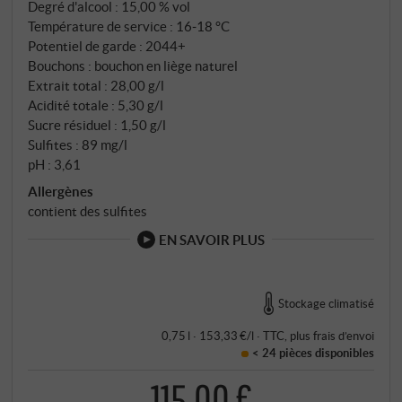
Degré d'alcool : 15,00 % vol
Température de service : 16‑18 °C
Potentiel de garde : 2044+
Bouchons : bouchon en liège naturel
Extrait total : 28,00 g/l
Acidité totale : 5,30 g/l
Sucre résiduel : 1,50 g/l
Sulfites : 89 mg/l
pH : 3,61
Allergènes
contient des sulfites
EN SAVOIR PLUS
Stockage climatisé
0,75 l · 153,33 €/l
·
TTC
, plus
frais d’envoi
< 24 pièces
disponibles
115,00 €