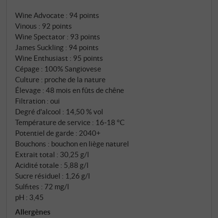
tension saine au palais, avec des tanins fins et
Wine Advocate
:
94 points
veloutés et une longue finale éthérée et rayonnante.
Vinous
:
92 points
SUPERIORE.DE
Wine Spectator
:
93 points
James Suckling
:
94 points
Wine Enthusiast
:
95 points
Cépage : 100% Sangiovese
Culture : proche de la nature
Élevage : 48 mois en fûts de chêne
Filtration : oui
Degré d'alcool : 14,50 % vol
Température de service : 16‑18 °C
Potentiel de garde : 2040+
Bouchons : bouchon en liège naturel
Extrait total : 30,25 g/l
Acidité totale : 5,88 g/l
Sucre résiduel : 1,26 g/l
Sulfites : 72 mg/l
pH : 3,45
Allergènes