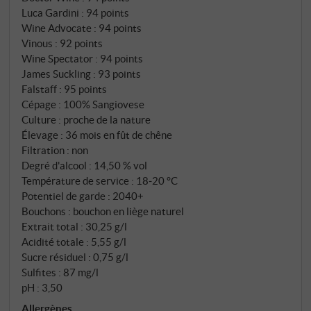
caractère extrêmement savoureux et engageant.
Luca Gardini
:
94 points
Pour une riserva, il a étonnamment beaucoup de fruit
Wine Advocate
:
94 points
et une élégance qui en fait l'un des représentants les
Vinous
:
92 points
Wine Spectator
:
94 points
plus charmants de son genre. Ce vin (moins de 4.000
James Suckling
:
93 points
bouteilles ont été mises en bouteille) ne peut
Falstaff
:
95 points
manquer dans une cave bien fournie !
Cépage : 100% Sangiovese
SUPERIORE.DE
Culture : proche de la nature
Élevage : 36 mois en fût de chêne
Filtration : non
Degré d'alcool : 14,50 % vol
Température de service : 18‑20 °C
Potentiel de garde : 2040+
Bouchons : bouchon en liège naturel
Extrait total : 30,25 g/l
Acidité totale : 5,55 g/l
Sucre résiduel : 0,75 g/l
Sulfites : 87 mg/l
pH : 3,50
Allergènes