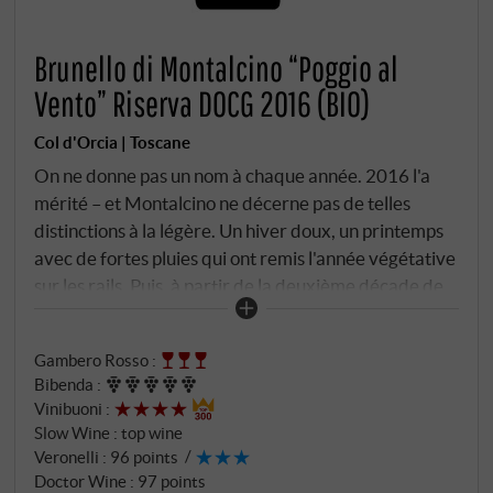
Brunello di Montalcino “Poggio al
Vento” Riserva DOCG 2016 (BIO)
Col d'Orcia | Toscane
On ne donne pas un nom à chaque année. 2016 l'a
mérité – et Montalcino ne décerne pas de telles
distinctions à la légère. Un hiver doux, un printemps
avec de fortes pluies qui ont remis l'année végétative
sur les rails. Puis, à partir de la deuxième décade de
juin, une hausse graduelle et douce des températures
tout au long du mois de juillet. Et enfin, un mois d'août
Gambero Rosso
:
qui a tout réuni : grandes variations de températures
Bibenda
:
journalières, absence de pluie, conditions de
Vinibuoni
:
maturation parfaites. Le Consorzio a qualifié 2016
Slow Wine
:
top wine
d'un de ses meilleurs millésimes depuis des
Veronelli
:
96 points
décennies. Et Col d'Orcia a fait de son meilleur
Doctor Wine
:
97 points