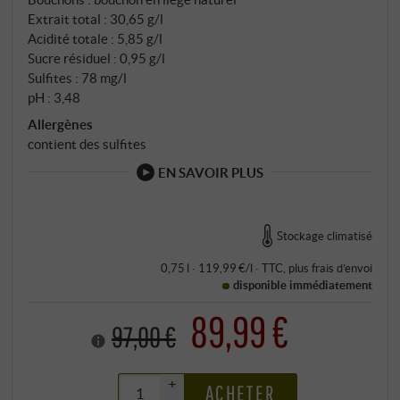
Extrait total : 30,65 g/l
Acidité totale : 5,85 g/l
Sucre résiduel : 0,95 g/l
Sulfites : 78 mg/l
pH : 3,48
Allergènes
contient des sulfites
EN SAVOIR PLUS
Stockage climatisé
0,75 l · 119,99 €/l
·
TTC
, plus
frais d’envoi
disponible immédiatement
89,99 €
97,00 €
+
ACHETER