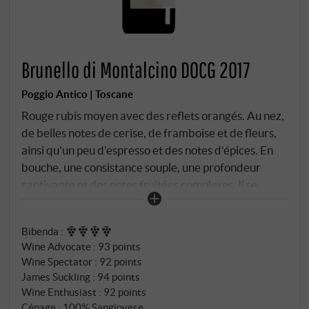
Brunello di Montalcino DOCG 2017
Poggio Antico | Toscane
Rouge rubis moyen avec des reflets orangés. Au nez,
de belles notes de cerise, de framboise et de fleurs,
ainsi qu'un peu d'espresso et des notes d'épices. En
bouche, une consistance souple, une profondeur
captivante et des notes fruitées complexes. Il se
présente long et moyennement lourd, son élégance
et l'image globale focalisée en font l'un des meilleurs
Bibenda
:
du millésime.
SUPERIORE.DE
Wine Advocate
:
93 points
Wine Spectator
:
92 points
James Suckling
:
94 points
Wine Enthusiast
:
92 points
Cépage : 100% Sangiovese