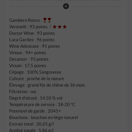
l'Annata normale, qui porte le nom de cette parcelle.
Le bouquet plein présente des notes vives de cerise
rouge foncé, d'épices, de prune et de cuir. Le Filo di
Gambero Rosso
:
Seta est racé et exubérant, mais possède néanmoins
Veronelli
:
93 points
une structure clairement reconnaissable et séduit
Doctor Wine
:
93 points
par son équilibre impressionnant. De douces notes
Luca Gardini
:
96 points
florales et épicées lui confèrent des nuances
Wine Advocate
:
95 points
captivantes dans une finale expressive. Un Brunello
Vinous
:
94+ points
audacieux et incroyablement viral, et chaque année
Decanter
:
93 points
Vinum
:
17,5 points
un chef-d'œuvre ! SUPERIORE.DE
Cépage : 100% Sangiovese
Culture : proche de la nature
Élevage : grand fût de chêne de 36 mois
Filtration : oui
Degré d'alcool : 14,50 % vol
Température de service : 18‑20 °C
Potentiel de garde : 2045+
Bouchons : bouchon en liège naturel
Extrait total : 30,65 g/l
Acidité totale : 5,86 g/l