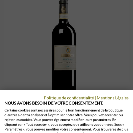
Politique de confidentialité
|
Mentions Légales
NOUS AVONS BESOIN DE VOTRE CONSENTEMENT.
Brunello di Montalcino “Ugolaia” DOCG
Certains cookies sont nécessaires pour le bon fonctionnement de la boutique,
2017
d’autres aident à analyser et à optimiser notre offre. Vous pouvez accepter ou
rejeter les cookies. Vous pouvez également modifier leurs paramètres. En
cliquant sur « Tout accepter », vous acceptez que utilisons vos données. Sous «
Lisini | Toscane
Paramètres », vous pouvez modifier votre consentement. Vous trouverez de plus