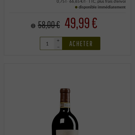
0,75 l · 66,65 €/l
·
TTC
, plus
frais d’envoi
disponible immédiatement
49,99 €
58,00 €
+
ACHETER
–