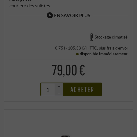
contient des sulfites
EN SAVOIR PLUS
Stockage climatisé
0,75 l · 105,33 €/l
·
TTC
, plus
frais d’envoi
disponible immédiatement
79,00 €
+
ACHETER
–