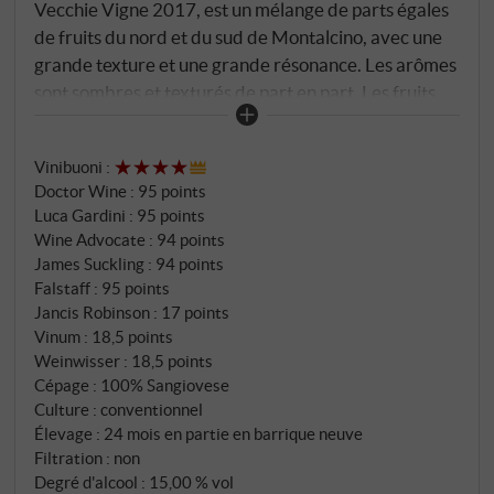
Vecchie Vigne 2017, est un mélange de parts égales
de fruits du nord et du sud de Montalcino, avec une
grande texture et une grande résonance. Les arômes
sont sombres et texturés de part en part. Les fruits
rouges sombres et les fruits à noyau, le cuir neuf et le
bois de cèdre s'ouvrent progressivement dans le
Vinibuoni
:
verre, mais il lui faut du temps pour s'épanouir
Doctor Wine
:
95 points
pleinement, en partie parce que le Vecchie Vigne
Luca Gardini
:
95 points
contient un peu plus de chêne neuf que le Pelagrilli.
Wine Advocate
:
94 points
Un représentant puissant et épicé de l'appellation,
James Suckling
:
94 points
qui n'atteindra sa véritable forme de pointe qu'après
Falstaff
:
95 points
quelques années de vieillissement en bouteille.
Jancis Robinson
:
17 points
Vinum
:
18,5 points
SUPERIORE.DE
Weinwisser
:
18,5 points
Cépage : 100% Sangiovese
Culture : conventionnel
Élevage : 24 mois en partie en barrique neuve
Filtration : non
Degré d'alcool : 15,00 % vol