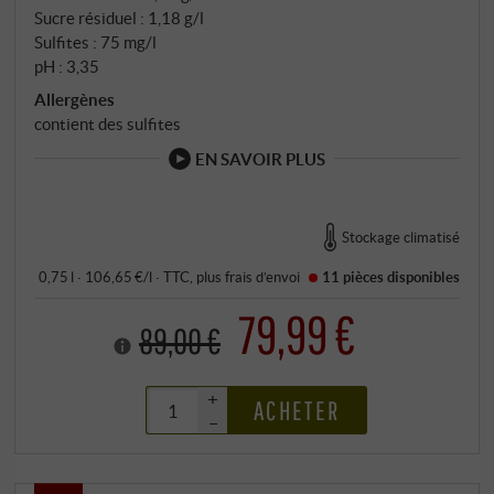
Sucre résiduel : 1,18 g/l
Sulfites : 75 mg/l
pH : 3,35
Allergènes
contient des sulfites
EN SAVOIR PLUS
Stockage climatisé
0,75 l · 106,65 €/l
·
TTC
, plus
frais d’envoi
11 pièces
disponibles
79,99 €
89,00 €
+
ACHETER
–