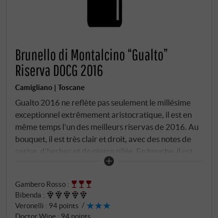
Brunello di Montalcino “Gualto”
Riserva DOCG 2016
Camigliano | Toscane
Gualto 2016 ne reflète pas seulement le millésime
exceptionnel extrêmement aristocratique, il est en
même temps l'un des meilleurs riservas de 2016. Au
bouquet, il est très clair et droit, avec des notes de
cerise, d'herbes et de pierre pilée. En bouche, il est
plein et souple, sa texture est élégante et fine, les
tanins ne s'expriment que dans un deuxième temps et
Gambero Rosso
:
sont remarquablement bien équilibrés. Ce vin ne
Bibenda
:
révélera certes sa véritable grandeur que dans
Veronelli
:
94 points
quelques années, mais il offre dès aujourd'hui un
Doctor Wine
:
94 points