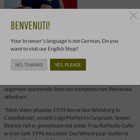
BENVENUTI!
Eine schmale, geschwungene Straße führt hinauf zu
Your browser's language is not German. Do you
unserer Neuentdeckung, dem malerischen Weingut von
want to visit our English Shop?
Luigi Maffini, das in Kampanien zweifellos zu den
namhaftesten Betrieben der Region gehört, aber
NO, THANKS
YES, PLEASE
außerhalb Italiens nahezu völlig unbekannt ist. Seine
terroirgeprägten Weine entstehen im nördlichen Teil des
aufstrebenden Cilento-Gebiets, das eine ganz andere und
ungemein spannende Seite des kampanischen Weinbaus
offenbart.
"Mein Vater pflanzte 1970 den ersten Weinberg in
Castellabate", erzählt Luigi Maffini im Gespräch. Seinen
Betrieb rief er gemeinsam mit seiner Frau Raffaella Gallo
erst im Jahr 1996 ins Leben. Das Winzerpaar studierte