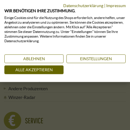
Verantwortung und Nachhaltigkeit
Datenschutzerklärung
|
Impressum
WIR BENÖTIGEN IHRE ZUSTIMMUNG.
Aktuelle Stellenangebote
Einige Cookies sind für die Nutzung des Shops erforderlich, andere helfen, unser
Presse
Angebot zu analysieren und zu optimieren. Sie können die Cookies akzeptieren,
ablehnen oder die Einstellungen ändern. Mit Klick auf "Alle Akzeptieren"
Newsletter
stimmen Sie dieser Datennutzung zu. Unter "Einstellungen" können Sie Ihre
Zustimmung anpassen. Weitere Informationen finden Sie in unserer
Datenschutzerklärung.
ALLE WEINGÜTER
ABLEHNEN
EINSTELLUNGEN
ALLE AKZEPTIEREN
Winzer von A bis Z
Winzer nach Region
Andere Produzenten
Winzer-Radar
SERVICE