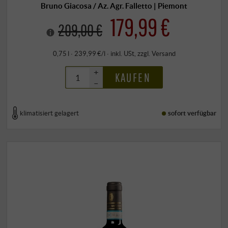
Bruno Giacosa / Az. Agr. Falletto | Piemont
179,99 €
209,00 €
0,75 l · 239,99 €/l
·
inkl. USt
, zzgl.
Versand
+
KAUFEN
–
klimatisiert gelagert
sofort verfügbar