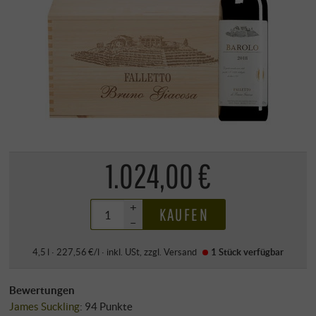
1.024,00 €
+
KAUFEN
–
4,5 l · 227,56 €/l
·
inkl. USt
, zzgl.
Versand
1 Stück
verfügbar
Bewertungen
James Suckling
:
94 Punkte