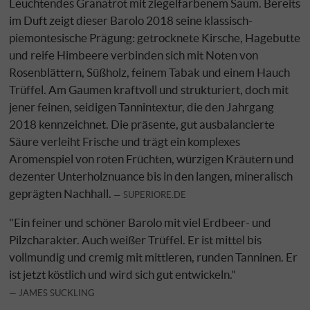
Leuchtendes Granatrot mit ziegelfarbenem Saum. Bereits
im Duft zeigt dieser Barolo 2018 seine klassisch-
piemontesische Prägung: getrocknete Kirsche, Hagebutte
und reife Himbeere verbinden sich mit Noten von
Rosenblättern, Süßholz, feinem Tabak und einem Hauch
Trüffel. Am Gaumen kraftvoll und strukturiert, doch mit
jener feinen, seidigen Tannintextur, die den Jahrgang
2018 kennzeichnet. Die präsente, gut ausbalancierte
Säure verleiht Frische und trägt ein komplexes
Aromenspiel von roten Früchten, würzigen Kräutern und
dezenter Unterholznuance bis in den langen, mineralisch
geprägten Nachhall.
SUPERIORE.DE
"Ein feiner und schöner Barolo mit viel Erdbeer- und
Pilzcharakter. Auch weißer Trüffel. Er ist mittel bis
vollmundig und cremig mit mittleren, runden Tanninen. Er
ist jetzt köstlich und wird sich gut entwickeln."
JAMES SUCKLING