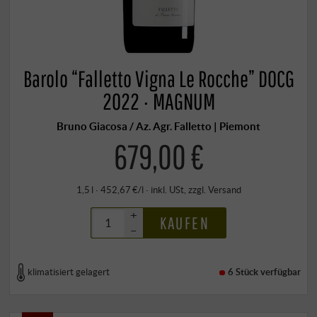
Barolo “Falletto Vigna Le Rocche” DOCG
2022 · MAGNUM
Bruno Giacosa / Az. Agr. Falletto | Piemont
679,00 €
1,5 l · 452,67 €/l
·
inkl. USt
, zzgl.
Versand
+
KAUFEN
–
klimatisiert gelagert
6 Stück
verfügbar