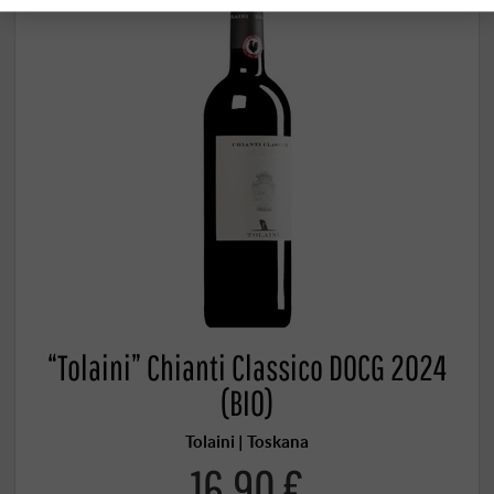
“Tolaini” Chianti Classico DOCG 2024
(BIO)
Tolaini | Toskana
16,90 €