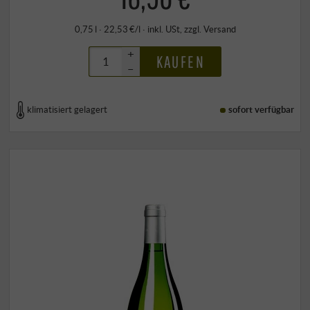
0,75 l · 22,53 €/l
·
inkl. USt
, zzgl.
Versand
+
KAUFEN
–
klimatisiert gelagert
sofort verfügbar