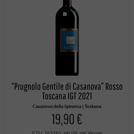
“Prugnolo Gentile di Casanova” Rosso
Toscana IGT 2021
Casanova della Spinetta | Toskana
19,90 €
0,75 l · 26,53 €/l
·
inkl. USt
, zzgl.
Versand