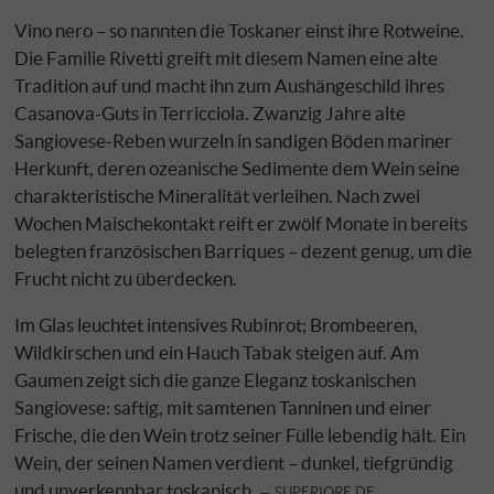
Vino nero – so nannten die Toskaner einst ihre Rotweine.
Die Familie Rivetti greift mit diesem Namen eine alte
Tradition auf und macht ihn zum Aushängeschild ihres
Casanova-Guts in Terricciola. Zwanzig Jahre alte
Sangiovese-Reben wurzeln in sandigen Böden mariner
Herkunft, deren ozeanische Sedimente dem Wein seine
charakteristische Mineralität verleihen. Nach zwei
Wochen Maischekontakt reift er zwölf Monate in bereits
belegten französischen Barriques – dezent genug, um die
Frucht nicht zu überdecken.
Im Glas leuchtet intensives Rubinrot; Brombeeren,
Wildkirschen und ein Hauch Tabak steigen auf. Am
Gaumen zeigt sich die ganze Eleganz toskanischen
Sangiovese: saftig, mit samtenen Tanninen und einer
Frische, die den Wein trotz seiner Fülle lebendig hält. Ein
Wein, der seinen Namen verdient – dunkel, tiefgründig
und unverkennbar toskanisch.
SUPERIORE.DE