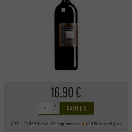
16,90 €
+
KAUFEN
–
0,75 l · 22,53 €/l
·
inkl. USt
, zzgl.
Versand
< 24 Stück
verfügbar