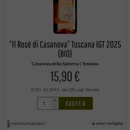
“Il Rosé di Casanova” Toscana IGT 2025
(BIO)
Casanova della Spinetta | Toskana
15,90 €
0,75 l · 21,20 €/l
·
inkl. USt
, zzgl.
Versand
+
KAUFEN
–
klimatisiert gelagert
sofort verfügbar