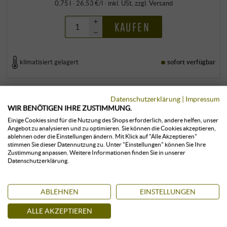
0,75 l · 26,53 €/l
·
inkl. USt
, zzgl.
Versand
+
KAUFEN
–
klimatisiert gelagert
sofort verfügbar
Datenschutzerklärung
|
Impressum
WIR BENÖTIGEN IHRE ZUSTIMMUNG.
Einige Cookies sind für die Nutzung des Shops erforderlich, andere helfen, unser
Angebot zu analysieren und zu optimieren. Sie können die Cookies akzeptieren,
ablehnen oder die Einstellungen ändern. Mit Klick auf "Alle Akzeptieren"
KUNDEN, DIE DIESES PRODUKT
stimmen Sie dieser Datennutzung zu. Unter "Einstellungen" können Sie Ihre
Zustimmung anpassen. Weitere Informationen finden Sie in unserer
GEKAUFT HABEN, KAUFTEN AUCH:
Datenschutzerklärung.
ABLEHNEN
EINSTELLUNGEN
ALLE AKZEPTIEREN