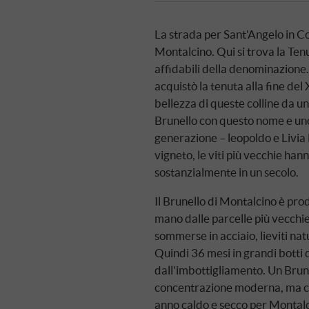
La strada per Sant'Angelo in Co
Montalcino. Qui si trova la Tenu
affidabili della denominazione.
acquistò la tenuta alla fine del 
bellezza di queste colline da u
Brunello con questo nome e uno
generazione – leopoldo e Livia 
vigneto, le viti più vecchie han
sostanzialmente in un secolo.
Il Brunello di Montalcino è pr
mano dalle parcelle più vecchi
sommerse in acciaio, lieviti na
Quindi 36 mesi in grandi botti d
dall'imbottigliamento. Un Brune
concentrazione moderna, ma che
anno caldo e secco per Montalc