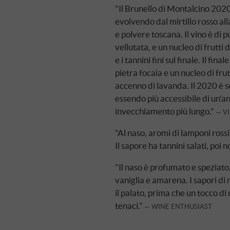
"Il Brunello di Montalcino 2020
evolvendo dal mirtillo rosso all
e polvere toscana. Il vino è di
vellutata, e un nucleo di frutti
e i tannini fini sul finale. Il fin
pietra focaia e un nucleo di frut
accenno di lavanda. Il 2020 è sen
essendo più accessibile di un'an
invecchiamento più lungo."
V
"Al naso, aromi di lamponi ross
Il sapore ha tannini salati, poi no
"Il naso è profumato e speziato,
vaniglia e amarena. I sapori di
il palato, prima che un tocco di 
tenaci."
WINE ENTHUSIAST