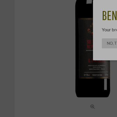
BEN
Your br
NO, 