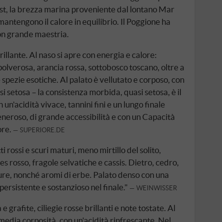
est, la brezza marina proveniente dal lontano Mar
mantengono il calore in equilibrio. Il Poggione ha
n grande maestria.
illante. Al naso si apre con energia e calore:
 polverosa, arancia rossa, sottobosco toscano, oltre a
e spezie esotiche. Al palato è vellutato e corposo, con
 setosa – la consistenza morbida, quasi setosa, è il
n un'acidità vivace, tannini fini e un lungo finale
neroso, di grande accessibilità e con un Capacità
ore.
SUPERIORE.DE
rossi e scuri maturi, meno mirtillo del solito,
 rosso, fragole selvatiche e cassis. Dietro, cedro,
cure, nonché aromi di erbe. Palato denso con una
persistente e sostanzioso nel finale."
WEINWISSER
e grafite, ciliegie rosse brillanti e note tostate. Al
i media corposità, con un'acidità rinfrescante. Nel