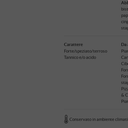
Ab
bis
pap
cin
sta
Carattere
Da 
Forte/speziato/terroso
Pia
Tannico e/o acido
Car
Cibo
For
For
sta
Piz
& C
Pia
Conservato in ambiente climat