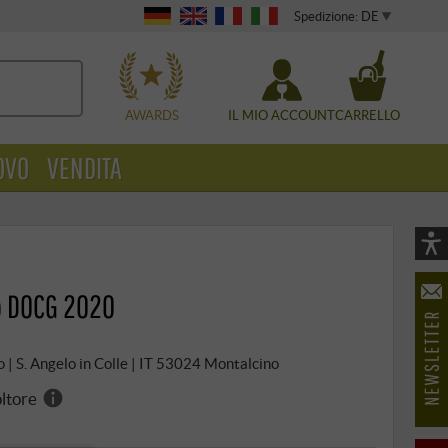
Spedizione: DE
WÄHLEN
AWARDS
IL MIO ACCOUNT
CARRELLO
OVO
VENDITA
Vi
As
o DOCG 2020
öf
 | S. Angelo in Colle | IT 53024 Montalcino
oltore