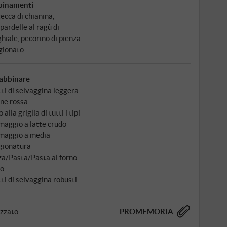
binamenti
tecca di chianina,
pardelle al ragù di
ghiale, pecorino di pienza
gionato
abbinare
tti di selvaggina leggera
ne rossa
 alla griglia di tutti i tipi
maggio a latte crudo
maggio a media
gionatura
za/Pasta/Pasta al forno
o.
tti di selvaggina robusti
izzato
PROMEMORIA