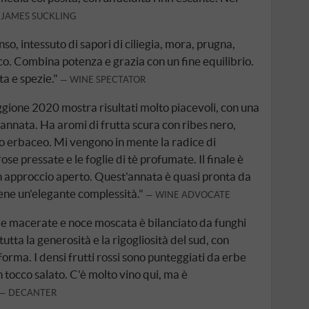
JAMES SUCKLING
so, intessuto di sapori di ciliegia, mora, prugna,
co. Combina potenza e grazia con un fine equilibrio.
tta e spezie."
WINE SPECTATOR
oggione 2020 mostra risultati molto piacevoli, con una
 annata. Ha aromi di frutta scura con ribes nero,
 o erbaceo. Mi vengono in mente la radice di
 rose pressate e le foglie di tè profumate. Il finale è
un approccio aperto. Quest'annata è quasi pronta da
tiene un'elegante complessità."
WINE ADVOCATE
egie macerate e noce moscata è bilanciato da funghi
utta la generosità e la rigogliosità del sud, con
forma. I densi frutti rossi sono punteggiati da erbe
un tocco salato. C'è molto vino qui, ma è
DECANTER