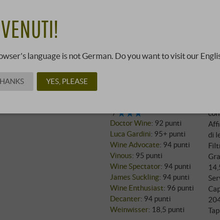
42,0
VENUTI!
09082320 ·
0,75 l · 56,00 €/l
·
owser's language is not German. Do you want to visit our Engli
Vin
THANKS
YES, PLEASE
Recensioni
Vit
Vinibuoni
:
Col
Veronelli
:
95 punti
con
Doctor Wine
:
92 punti
Aff
Luca Gardini
:
95+ punti
di 
Wine Advocate
:
94 punti
Fil
Vinous
:
95 punti
Gra
Wine Spectator
:
94 punti
14,
James Suckling
:
94 punti
Ser
Wine Enthusiast
:
96 punti
Cap
Decanter
:
94 punti
20
Weinwisser
:
18,5 punti
Tap