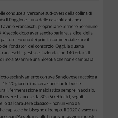
lle conduce al versante sud-ovest della collina di
ta Il Poggione – una delle case più antiche e
 Lavinio Franceschi, proprietario terriero fiorentino,
XIX secolo dopo aver sentito parlare, si dice, della
n pastore. Fu uno dei primi a commercializzare il
 dei fondatori del consorzio. Oggi, la quarta
Franceschi – gestisce l'azienda con 140 ettari di
no fino a 60 anni e una filosofia che non è cambiata
odotto esclusivamente con uve Sangiovese raccolte a
e. 15-20 giorni di macerazione con le bucce
turali, fermentazione malolattica sempre in acciaio.
i rovere francese da 30 a 50 ettolitri, seguiti
llo dal carattere classico – non un vino da
 capisce e ha bisogno di tempo. Il 2020 è stato un
ino. Sant'Angelo in Colle ha un vantaggio in queste