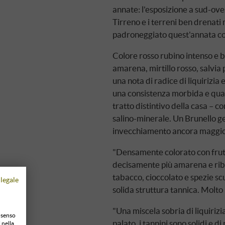
annate: l'esposizione a sud-ov
Tirreno e i terreni ben drenati 
padroneggiato quest'annata co
Colore rosso rubino intenso e br
amarena, mirtillo rosso, salvia
una nota di radice di liquirizia 
una consistenza morbida e quasi
tratto distintivo della casa – co
salino-minerale. Un Brunello ge
invecchiamento ancora maggi
"Densamente colorato con frutti 
decisamente più amarena e ribes
tabacco, cioccolato e spezie s
legale
solida struttura tannica. Molto 
"Una miscela sobria di liquirizia 
onsenso
palato, i tannini sono solidi e d
 nella