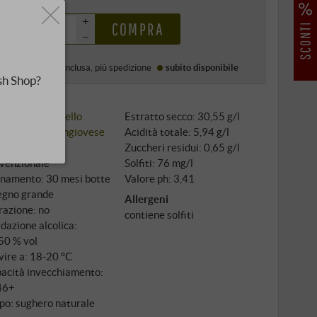
0 €
+
COMPRA
–
Prezzo (DE)
IVA inclusa
, più
spedizione
subito disponibile
sh Shop?
i classici:
Brunello
Estratto secco: 30,55 g/l
igno: 100%
Sangiovese
Acidità totale: 5,94 g/l
tivazione:
Zuccheri residui: 0,65 g/l
venzionale
Solfiti: 76 mg/l
inamento: 30 mesi botte
Valore ph: 3,41
legno grande
Allergeni
trazione: no
contiene solfiti
dazione alcolica:
50 % vol
vire a: 18‑20 °C
acità invecchiamento:
46+
po: sughero naturale