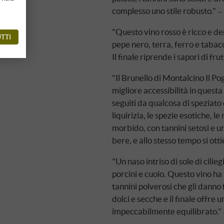
complesso uno stile robusto."
"Questo vino rosso è ricco e den
TTI
pepe nero, terra, ferro e tabac
Il finale riprende i sapori di fru
"Il Brunello di Montalcino Il P
migliore accessibilità in questa
seguiti da qualcosa di speziato
liquirizia, le spezie esotiche, le
morbido, con tannini setosi e 
bere, e allo stesso tempo si ot
"Un naso intriso di sole di cili
porcini e cuoio. Questo vino ha t
tannini polverosi che gli danno 
dolci e secche e il finale offre 
impeccabilmente equilibrato."