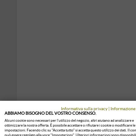
Informativa sulla privacy
|
Informazione 
ABBIAMO BISOGNO DEL VOSTRO CONSENSO.
Alcuni cookie sono necessari per l'utilizzo del negozio, altri aiutano ad analizzare e
ottimizzare la nostra offerta. È possibile accettare o rifiutare i cookie o modificare le
impostazioni. Facendo clic su "Accetta tutto" si accetta questo utilizzo dei dati. Il c
può essere regolato alla voce "Impostazioni". Ulteriori informazioni sono disponibili