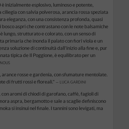
 è inizialmente esplosivo, luminoso e potente,
a ciliegia con salvia polverosa, arancia rossa speziata
 pura eleganza, con una consistenza profonda, quasi
 di bosco aspri che contrastano con le note balsamiche
ale è lungo, strutturato e colorato, con un senso di
ta primaria che inonda il palato con fiori viola e un
za soluzione di continuità dall'inizio alla fine e, pur
nata tipica de Il Poggione, è equilibrato per un
INOUS
i, arance rosse e gardenia, con sfumature mentolate.
te di frutti rossi e floreali."
LUCA GARDINI
 con aromi di chiodi di garofano, caffè, fagioli di
 mora aspra, bergamotto e sale a scaglie definiscono
moka si insinui nel finale. I tannini sono levigati, ma