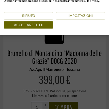
Ulteriori informazioni sono disponibili nella nostra informativa sulla privacy.
RIFIUTO
IMPOSTAZIONI
ACCETTARE TUTTI
Brunello di Montalcino “Madonna delle
Grazie” DOCG 2020
Az. Agr. Il Marroneto | Toscana
399,00 €
0,75 l · 532,00 €/l
·
IVA inclusa
, più
spedizione
Limitato a 4 articolo per cliente
+
COMPRA