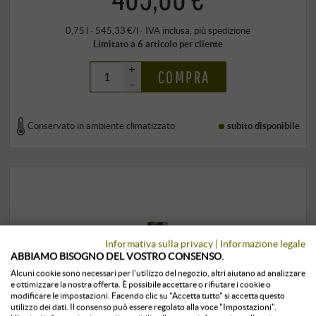
0,75 l · 545,33 €/l
·
IVA inclusa
, più
spedizione
Limitato a 6 articolo per cliente
+
COMPRA
–
Conservato in ambiente climatizzato
subito disponibile
Informativa sulla privacy
|
Informazione legale
ABBIAMO BISOGNO DEL VOSTRO CONSENSO.
Alcuni cookie sono necessari per l'utilizzo del negozio, altri aiutano ad analizzare
e ottimizzare la nostra offerta. È possibile accettare o rifiutare i cookie o
modificare le impostazioni. Facendo clic su "Accetta tutto" si accetta questo
utilizzo dei dati. Il consenso può essere regolato alla voce "Impostazioni".