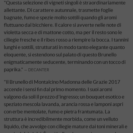
"Questa selezione di vigneti singoli è straordinariamente
allettante. Di carattere autunnale, trasmette foglie
bagnate, fumo e spezie molto sottili quando gli aromi
fluttuano dal bicchiere. Il calore si avverte nelle note di
violetta secca e di mattone cotto, ma per il resto sono le
ciliegie fresche e il ribes rosso a riempire la bocca. I tannini
lunghi e sottili, strutturati in modo tanto elegante quanto
eloquente, si estendono sul palato di questo Brunello
enigmaticamente seducente, terminando con un tocco di
paprika."
DECANTER
"Il Brunello di Montalcino Madonna delle Grazie 2017
accende i sensi fin dal primo momento. I suoi aromi
valgono da soli il prezzo d'ingresso; un bouquet esotico e
speziato mescola lavanda, arancia rossa e lamponi aspri
con erbe mentolate, fumo e pietra frantumata. La
struttura è incredibilmente morbida, come un velluto
liquido, che avvolge con ciliegie mature dai toni minerali e