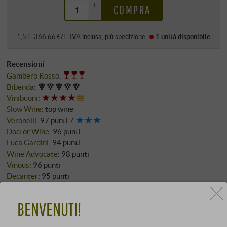
+
COMPRA
–
1,5 l · 366,66 €/l
·
IVA inclusa
, più
spedizione
1 unità
disponibile
Recensioni
Gambero Rosso
:
Bibenda
:
Vinibuoni
:
Slow Wine
:
top wine
Veronelli
:
97 punti
Doctor Wine
:
96 punti
Luca Gardini
:
94 punti
Wine Advocate
:
98 punti
Vinous
:
96 punti
Decanter
:
95 punti
Falstaff
:
98 punti
Weinwisser
:
19+ punti
BENVENUTI!
Vini classici:
Brunello