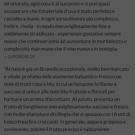
strutturato, ogni cosa è al suo posto e si può quasi
assaporare che il materiale d'uva è stato perfetto e
raccolto a mano. A ogni sorso diventa più completo e,
inoltre, rivela - in modo meravigliosamente fine e
sottilmente stratificato - esperienze gustative sempre
nuove che continueranno ad aumentare in morbidezza e
complessità man mano che il vino matura in bottiglia.
SUPERIORE.DE
"Al naso è già un Brunello eccezionale, molto ben marcato
e vitale: profumo delicatamente balsamico-fresco con
note di frutti rossi e blu, in cui un lampone brillante e
succoso si unisce alle note blu-fruttate e floreali per
formare un aroma sfaccettato. Al palato, presenta un
frutto di Sangiovese meravigliosamente succoso e fresco,
con molte sfumature di ciliegia che si sposano con i frutti di
bosco freschi e croccanti. In generale, appare gripposo e
avvincente, poiché il frutto preciso è saldamente