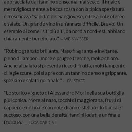
abbracciato dal tannino denso, ma mai secco. Il finale è
meravigliosamente a bacca rossa con la tipica speziatura
e freschezza "sapida" del Sangiovese, oltre a note eteree
e salate. Un grande vino in un'annata difficile. Bravo! Un
esempio di come i siti più alti, da nord a nord-est, abbiano
chiaramente beneficiato."
WEINWISSER
"Rubino granato brillante. Naso fragrante e invitante,
pieno di lamponi, more e prugne fresche, molto chiaro.
Anche al palato si presenta ricco di frutta, molti lamponi e
ciliegie scure, poi si apre con un tannino denso e grippante,
speziato e salato nel finale."
FALSTAFF
"Lo storico vigneto di Alessandro Mori nella sua bottiglia
più iconica. More al naso, tocchi di maggiorana, frutti di
cappero e un finale con note di anice stellato. In bocca è
succoso, con una bella densità, tannini iodati e un finale
fruttato."
LUCA GARDINI