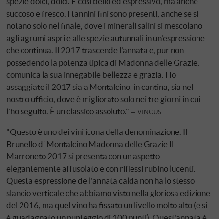
spezie dolci, dolci. È così bello ed espressivo, ma anche
succoso e fresco. I tannini fini sono presenti, anche se si
notano solo nel finale, dove i minerali salini si mescolano
agli agrumi aspri e alle spezie autunnali in un'espressione
che continua. Il 2017 trascende l'annata e, pur non
possedendo la potenza tipica di Madonna delle Grazie,
comunica la sua innegabile bellezza e grazia. Ho
assaggiato il 2017 sia a Montalcino, in cantina, sia nel
nostro ufficio, dove è migliorato solo nei tre giorni in cui
l'ho seguito. È un classico assoluto."
VINOUS
"Questo è uno dei vini icona della denominazione. Il
Brunello di Montalcino Madonna delle Grazie Il
Marroneto 2017 si presenta con un aspetto
elegantemente affusolato e con riflessi rubino lucenti.
Questa espressione dell'annata calda non ha lo stesso
slancio verticale che abbiamo visto nella gloriosa edizione
del 2016, ma quel vino ha fissato un livello molto alto (e si
è guadagnato un punteggio di 100 punti). Quest'annata è