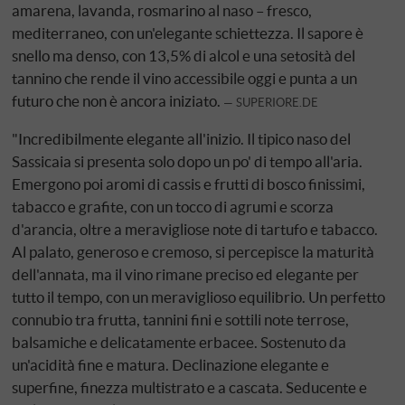
amarena, lavanda, rosmarino al naso – fresco,
mediterraneo, con un'elegante schiettezza. Il sapore è
snello ma denso, con 13,5% di alcol e una setosità del
tannino che rende il vino accessibile oggi e punta a un
futuro che non è ancora iniziato.
SUPERIORE.DE
"Incredibilmente elegante all'inizio. Il tipico naso del
Sassicaia si presenta solo dopo un po' di tempo all'aria.
Emergono poi aromi di cassis e frutti di bosco finissimi,
tabacco e grafite, con un tocco di agrumi e scorza
d'arancia, oltre a meravigliose note di tartufo e tabacco.
Al palato, generoso e cremoso, si percepisce la maturità
dell'annata, ma il vino rimane preciso ed elegante per
tutto il tempo, con un meraviglioso equilibrio. Un perfetto
connubio tra frutta, tannini fini e sottili note terrose,
balsamiche e delicatamente erbacee. Sostenuto da
un'acidità fine e matura. Declinazione elegante e
superfine, finezza multistrato e a cascata. Seducente e