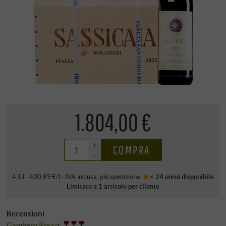
1.804,00 €
+
COMPRA
–
4,5 l · 400,89 €/l
·
IVA inclusa
, più
spedizione
< 24 unità
disponibile
Limitato a 1 articolo per cliente
Recensioni
Gambero Rosso
: