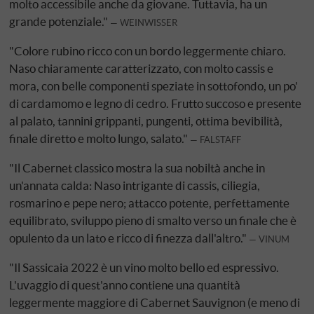
molto accessibile anche da giovane. Tuttavia, ha un
grande potenziale."
WEINWISSER
"Colore rubino ricco con un bordo leggermente chiaro.
Naso chiaramente caratterizzato, con molto cassis e
mora, con belle componenti speziate in sottofondo, un po'
di cardamomo e legno di cedro. Frutto succoso e presente
al palato, tannini grippanti, pungenti, ottima bevibilità,
finale diretto e molto lungo, salato."
FALSTAFF
"Il Cabernet classico mostra la sua nobiltà anche in
un'annata calda: Naso intrigante di cassis, ciliegia,
rosmarino e pepe nero; attacco potente, perfettamente
equilibrato, sviluppo pieno di smalto verso un finale che è
opulento da un lato e ricco di finezza dall'altro."
VINUM
"Il Sassicaia 2022 è un vino molto bello ed espressivo.
L'uvaggio di quest'anno contiene una quantità
leggermente maggiore di Cabernet Sauvignon (e meno di