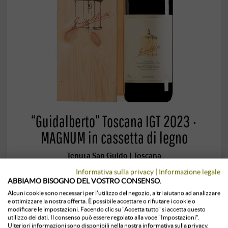
“Guidalberto” Toscana IGT 2023 ·
MAGNUM in cassetta di legno
Tenuta San Guido | Toscana
149,00 €
Informativa sulla privacy
|
Informazione legale
ABBIAMO BISOGNO DEL VOSTRO CONSENSO.
Alcuni cookie sono necessari per l'utilizzo del negozio, altri aiutano ad analizzare
1,5 l · 99,33 €/l
·
IVA inclusa
, più
spedizione
e ottimizzare la nostra offerta. È possibile accettare o rifiutare i cookie o
modificare le impostazioni. Facendo clic su "Accetta tutto" si accetta questo
utilizzo dei dati. Il consenso può essere regolato alla voce "Impostazioni".
+
COMPRA
Ulteriori informazioni sono disponibili nella nostra informativa sulla privacy.