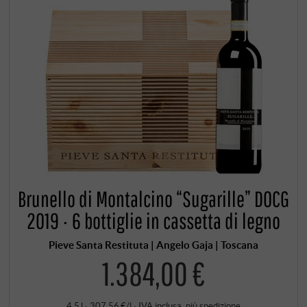
Brunello di Montalcino “Sugarille” DOCG
2019 · 6 bottiglie in cassetta di legno
Pieve Santa Restituta | Angelo Gaja | Toscana
1.384,00 €
4,5 l · 307,56 €/l
·
IVA inclusa
, più
spedizione