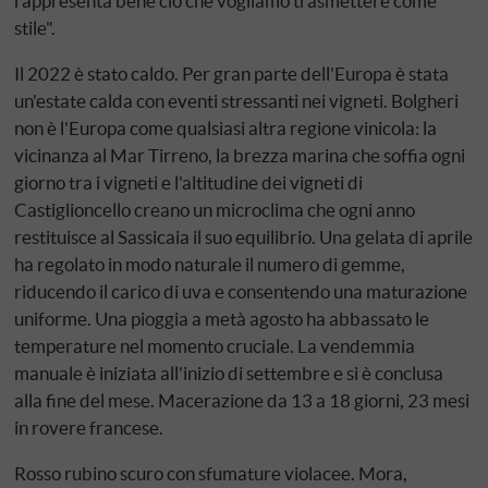
rappresenta bene ciò che vogliamo trasmettere come
stile".
Il 2022 è stato caldo. Per gran parte dell'Europa è stata
un'estate calda con eventi stressanti nei vigneti. Bolgheri
non è l'Europa come qualsiasi altra regione vinicola: la
vicinanza al Mar Tirreno, la brezza marina che soffia ogni
giorno tra i vigneti e l'altitudine dei vigneti di
Castiglioncello creano un microclima che ogni anno
restituisce al Sassicaia il suo equilibrio. Una gelata di aprile
ha regolato in modo naturale il numero di gemme,
riducendo il carico di uva e consentendo una maturazione
uniforme. Una pioggia a metà agosto ha abbassato le
temperature nel momento cruciale. La vendemmia
manuale è iniziata all'inizio di settembre e si è conclusa
alla fine del mese. Macerazione da 13 a 18 giorni, 23 mesi
in rovere francese.
Rosso rubino scuro con sfumature violacee. Mora,