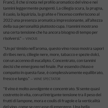
Franc), il che si nota nel profilo aromatico del vino e nei
tannini leggermente pungenti. La ciliegia scura, la prugna,
il cuoio, la liquirizia, la grafite e l'incenso conferiscono al
2022 una presenza aromatica impressionante, all'altezza
della sua personalità piuttosto cupa. I tannini mostrano
una certa tensione che ha ancora bisogno di tempo per
risolversi."
VINOUS
"Un po' timido nell'aroma, questo vino rosso mostra sapori
di ribes nero, ciliegie nere, more, tabacco e spezie dolci,
con un accenno di eucalipto. Concentrato, con tannini
decisi che emergono nel finale. Pur essendo chiuso e
compatto in questa fase, è complessivamente equilibrato,
fresco e lungo."
WINE SPECTATOR
"Il vino è molto avvolgente e concentrato. Si sente quasi
costretto in vita, con un'intrigante tensione tra il peso dei
frutti di lampone, mora e coulis di fragole e la verticalità
del vino, come se cercasse di emergere. Una bella