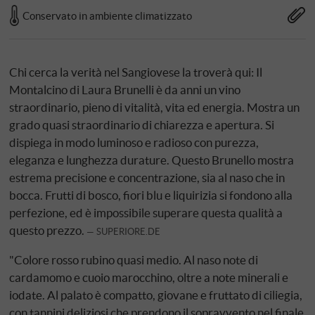
Conservato in ambiente climatizzato
Chi cerca la verità nel Sangiovese la troverà qui: Il
Montalcino di Laura Brunelli è da anni un vino
straordinario, pieno di vitalità, vita ed energia. Mostra un
grado quasi straordinario di chiarezza e apertura. Si
dispiega in modo luminoso e radioso con purezza,
eleganza e lunghezza durature. Questo Brunello mostra
estrema precisione e concentrazione, sia al naso che in
bocca. Frutti di bosco, fiori blu e liquirizia si fondono alla
perfezione, ed è impossibile superare questa qualità a
questo prezzo.
SUPERIORE.DE
"Colore rosso rubino quasi medio. Al naso note di
cardamomo e cuoio marocchino, oltre a note minerali e
iodate. Al palato è compatto, giovane e fruttato di ciliegia,
con tannini deliziosi che prendono il sopravvento nel finale