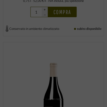
0,75 l · 52,00 €/l
·
IVA inclusa
, più
spedizione
+
COMPRA
–
Conservato in ambiente climatizzato
subito disponibile