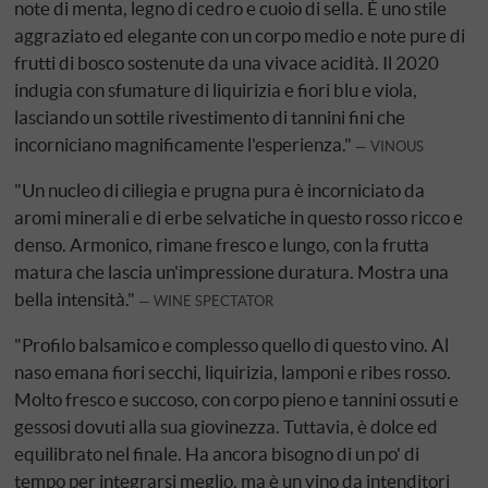
note di menta, legno di cedro e cuoio di sella. È uno stile
aggraziato ed elegante con un corpo medio e note pure di
frutti di bosco sostenute da una vivace acidità. Il 2020
indugia con sfumature di liquirizia e fiori blu e viola,
lasciando un sottile rivestimento di tannini fini che
incorniciano magnificamente l'esperienza."
VINOUS
"Un nucleo di ciliegia e prugna pura è incorniciato da
aromi minerali e di erbe selvatiche in questo rosso ricco e
denso. Armonico, rimane fresco e lungo, con la frutta
matura che lascia un'impressione duratura. Mostra una
bella intensità."
WINE SPECTATOR
"Profilo balsamico e complesso quello di questo vino. Al
naso emana fiori secchi, liquirizia, lamponi e ribes rosso.
Molto fresco e succoso, con corpo pieno e tannini ossuti e
gessosi dovuti alla sua giovinezza. Tuttavia, è dolce ed
equilibrato nel finale. Ha ancora bisogno di un po' di
tempo per integrarsi meglio, ma è un vino da intenditori