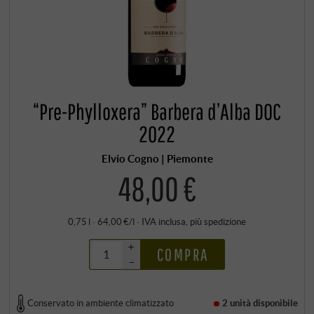
“Pre-Phylloxera” Barbera d’Alba DOC
2022
Elvio Cogno | Piemonte
48,00 €
0,75 l · 64,00 €/l
·
IVA inclusa
, più
spedizione
+
COMPRA
–
Conservato in ambiente climatizzato
2 unità
disponibile