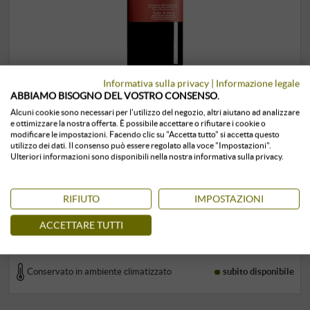
Informativa sulla privacy
|
Informazione legale
Rosso di Montalcino DOC 2022
ABBIAMO BISOGNO DEL VOSTRO CONSENSO.
Alcuni cookie sono necessari per l'utilizzo del negozio, altri aiutano ad analizzare
e ottimizzare la nostra offerta. È possibile accettare o rifiutare i cookie o
Gianni Brunelli Le Chiuse di Sotto | Toscana
modificare le impostazioni. Facendo clic su "Accetta tutto" si accetta questo
29,99 €
utilizzo dei dati. Il consenso può essere regolato alla voce "Impostazioni".
34,00 €
Ulteriori informazioni sono disponibili nella nostra informativa sulla privacy.
0,75 l · 39,99 €/l
·
IVA inclusa
, più
spedizione
RIFIUTO
IMPOSTAZIONI
+
COMPRA
ACCETTARE TUTTI
–
Conservato in ambiente climatizzato
subito disponibile