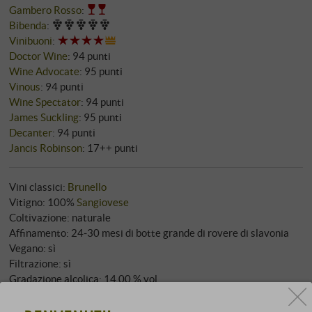
Gambero Rosso
:
Bibenda
:
Vinibuoni
:
Doctor Wine
:
94 punti
Wine Advocate
:
95 punti
Vinous
:
94 punti
Wine Spectator
:
94 punti
James Suckling
:
95 punti
Decanter
:
94 punti
Jancis Robinson
:
17++ punti
Vini classici:
Brunello
Vitigno: 100%
Sangiovese
Coltivazione: naturale
Affinamento: 24‑30 mesi di botte grande di rovere di slavonia
Vegano: sì
Filtrazione: sì
Gradazione alcolica: 14,00 % vol
Servire a: 18‑20 °C
Capacità invecchiamento: 2047+