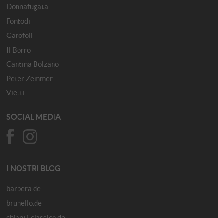
Donnafugata
Fontodi
Garofoli
Il Borro
Cantina Bolzano
Peter Zemmer
Vietti
SOCIAL MEDIA
I NOSTRI BLOG
barbera.de
brunello.de
chianti-classico.de