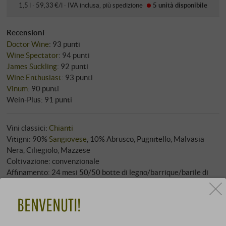
1,5 l · 59,33 €/l
·
IVA inclusa
, più
spedizione
5 unità
disponibile
Recensioni
Doctor Wine
:
93 punti
Wine Spectator
:
94 punti
James Suckling
:
92 punti
Wine Enthusiast
:
93 punti
Vinum
:
90 punti
Wein-Plus
:
91 punti
Vini classici:
Chianti
Vitigni: 90%
Sangiovese
, 10% Abrusco, Pugnitello, Malvasia
Nera, Ciliegiolo, Mazzese
Coltivazione: convenzionale
Affinamento: 24 mesi 50/50 botte di legno/barrique/barile di
legno
Filtrazione: sì
BENVENUTI!
Gradazione alcolica: 13,50 % vol
Servire a: 18‑20 °C