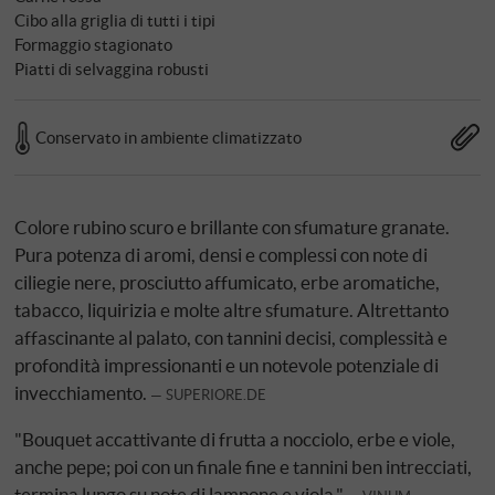
Cibo alla griglia di tutti i tipi
Formaggio stagionato
Piatti di selvaggina robusti
Conservato in ambiente climatizzato
Colore rubino scuro e brillante con sfumature granate.
Pura potenza di aromi, densi e complessi con note di
ciliegie nere, prosciutto affumicato, erbe aromatiche,
tabacco, liquirizia e molte altre sfumature. Altrettanto
affascinante al palato, con tannini decisi, complessità e
profondità impressionanti e un notevole potenziale di
invecchiamento.
SUPERIORE.DE
"Bouquet accattivante di frutta a nocciolo, erbe e viole,
anche pepe; poi con un finale fine e tannini ben intrecciati,
termina lungo su note di lampone e viola."