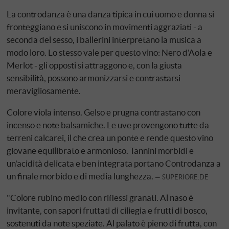
La controdanza è una danza tipica in cui uomo e donna si
fronteggiano e si uniscono in movimenti aggraziati - a
seconda del sesso, i ballerini interpretano la musica a
modo loro. Lo stesso vale per questo vino: Nero d'Aola e
Merlot - gli opposti si attraggono e, con la giusta
sensibilità, possono armonizzarsi e contrastarsi
meravigliosamente.
Colore viola intenso. Gelso e prugna contrastano con
incenso e note balsamiche. Le uve provengono tutte da
terreni calcarei, il che crea un ponte e rende questo vino
giovane equilibrato e armonioso. Tannini morbidi e
un'acidità delicata e ben integrata portano Controdanza a
un finale morbido e di media lunghezza.
SUPERIORE.DE
"Colore rubino medio con riflessi granati. Al naso è
invitante, con sapori fruttati di ciliegia e frutti di bosco,
sostenuti da note speziate. Al palato è pieno di frutta, con