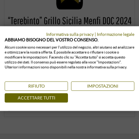
“Terebinto” Grillo Sicilia Menfi DOC 2024
(BIO)
Informativa sulla privacy
|
Informazione legale
ABBIAMO BISOGNO DEL VOSTRO CONSENSO.
Planeta | Cantina Ulmo | Sicilia
Alcuni cookie sono necessari per l'utilizzo del negozio, altri aiutano ad analizzare
10,99 €
e ottimizzare la nostra offerta. È possibile accettare o rifiutare i cookie o
11,90 €
modificare le impostazioni. Facendo clic su "Accetta tutto" si accetta questo
utilizzo dei dati. Il consenso può essere regolato alla voce "Impostazioni".
Ulteriori informazioni sono disponibili nella nostra informativa sulla privacy.
0,75 l · 14,65 €/l
·
IVA inclusa
, più
spedizione
+
COMPRA
RIFIUTO
IMPOSTAZIONI
–
ACCETTARE TUTTI
Conservato in ambiente climatizzato
subito disponibile