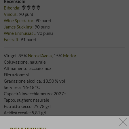
Recensioni
Bibenda
:
Vinous
:
90 punti
Wine Spectator
:
90 punti
James Suckling
:
90 punti
Wine Enthusiast
:
90 punti
Falstaff
:
91 punti
Vitigni: 85%
Nero d'Avola
, 15%
Merlot
Coltivazione: naturale
Affinamento: acciaio inox
Filtrazione: sì
Gradazione alcolica: 13,50 % vol
Servire a: 16‑18 °C
Capacità invecchiamento: 2027+
Tappo: sughero naturale
Estratto secco: 29,78 g/l
Acidità totale: 5,81 g/l
Zuccheri residui: 2,44 g/l
Solfiti: 72 mg/l