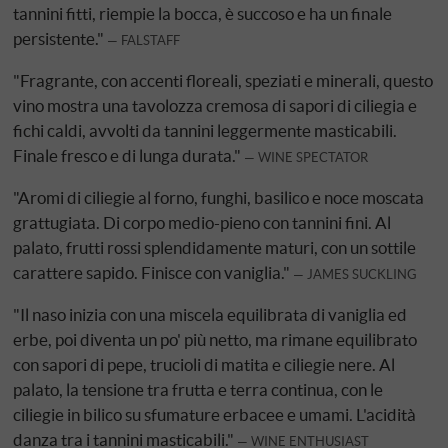
tannini fitti, riempie la bocca, è succoso e ha un finale
persistente."
FALSTAFF
"Fragrante, con accenti floreali, speziati e minerali, questo
vino mostra una tavolozza cremosa di sapori di ciliegia e
fichi caldi, avvolti da tannini leggermente masticabili.
Finale fresco e di lunga durata."
WINE SPECTATOR
"Aromi di ciliegie al forno, funghi, basilico e noce moscata
grattugiata. Di corpo medio-pieno con tannini fini. Al
palato, frutti rossi splendidamente maturi, con un sottile
carattere sapido. Finisce con vaniglia."
JAMES SUCKLING
"Il naso inizia con una miscela equilibrata di vaniglia ed
erbe, poi diventa un po' più netto, ma rimane equilibrato
con sapori di pepe, trucioli di matita e ciliegie nere. Al
palato, la tensione tra frutta e terra continua, con le
ciliegie in bilico su sfumature erbacee e umami. L'acidità
danza tra i tannini masticabili."
WINE ENTHUSIAST