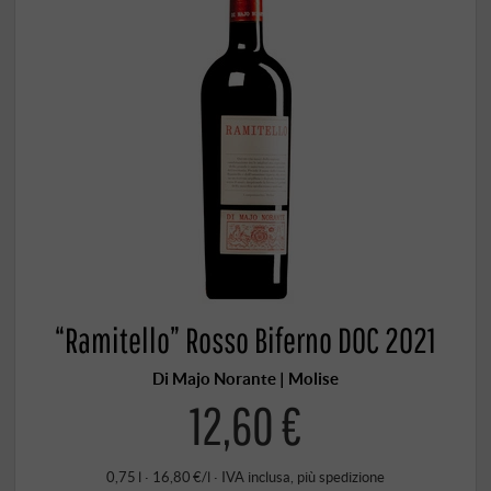
“Ramitello” Rosso Biferno DOC 2021
Di Majo Norante | Molise
12,60 €
0,75 l · 16,80 €/l
·
IVA inclusa
, più
spedizione