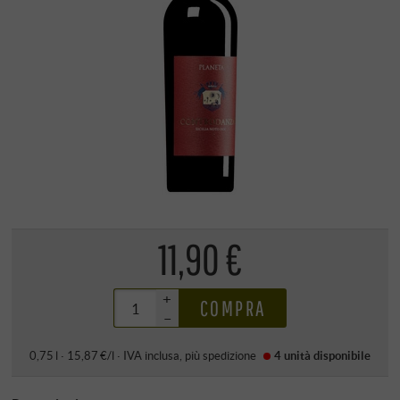
11,90 €
+
COMPRA
–
0,75 l · 15,87 €/l
·
IVA inclusa
, più
spedizione
4 unità
disponibile