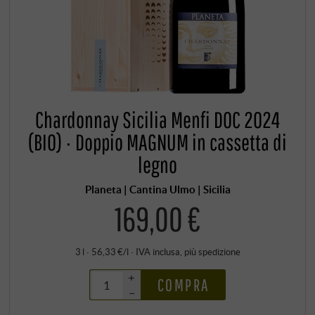
Chardonnay Sicilia Menfi DOC 2024
(BIO) · Doppio MAGNUM in cassetta di
legno
Planeta | Cantina Ulmo | Sicilia
169,00 €
3 l · 56,33 €/l
·
IVA inclusa
, più
spedizione
+
COMPRA
–