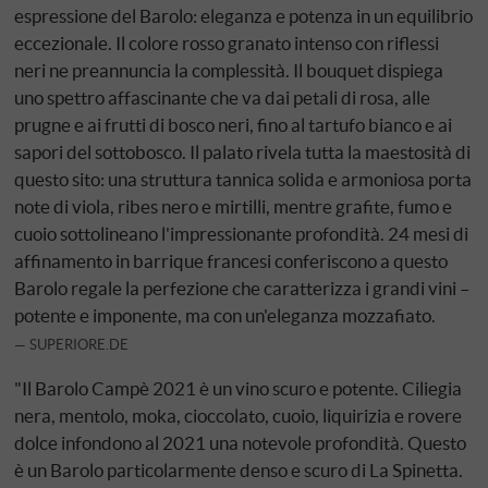
espressione del Barolo: eleganza e potenza in un equilibrio
eccezionale. Il colore rosso granato intenso con riflessi
neri ne preannuncia la complessità. Il bouquet dispiega
uno spettro affascinante che va dai petali di rosa, alle
prugne e ai frutti di bosco neri, fino al tartufo bianco e ai
sapori del sottobosco. Il palato rivela tutta la maestosità di
questo sito: una struttura tannica solida e armoniosa porta
note di viola, ribes nero e mirtilli, mentre grafite, fumo e
cuoio sottolineano l'impressionante profondità. 24 mesi di
affinamento in barrique francesi conferiscono a questo
Barolo regale la perfezione che caratterizza i grandi vini –
potente e imponente, ma con un'eleganza mozzafiato.
SUPERIORE.DE
"Il Barolo Campè 2021 è un vino scuro e potente. Ciliegia
nera, mentolo, moka, cioccolato, cuoio, liquirizia e rovere
dolce infondono al 2021 una notevole profondità. Questo
è un Barolo particolarmente denso e scuro di La Spinetta.