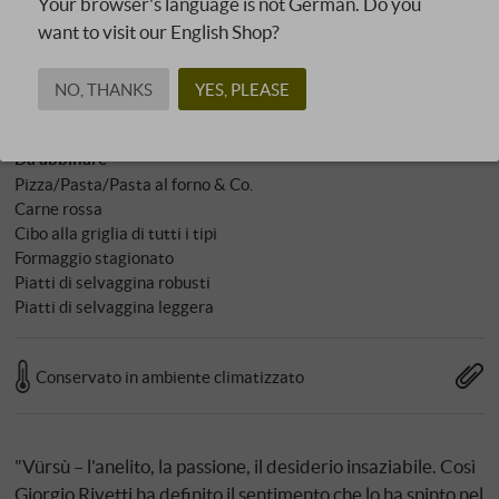
Your browser's language is not German. Do you
contiene solfiti
want to visit our English Shop?
Carattere
NO, THANKS
YES, PLEASE
Tannico e/o acido
Da abbinare
Pizza/Pasta/Pasta al forno & Co.
Carne rossa
Cibo alla griglia di tutti i tipi
Formaggio stagionato
Piatti di selvaggina robusti
Piatti di selvaggina leggera
Conservato in ambiente climatizzato
"Vürsù – l'anelito, la passione, il desiderio insaziabile. Così
Giorgio Rivetti ha definito il sentimento che lo ha spinto nel