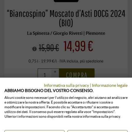
“Biancospino” Moscato d’Asti DOCG 2024
(BIO)
La Spinetta / Giorgio Rivetti | Piemonte
14,99 €
15,90 €
0,75 l · 19,99 €/l
·
IVA inclusa
, più
spedizione
+
COMPRA
–
Informativa sulla privacy
|
Informazione legale
ABBIAMO BISOGNO DEL VOSTRO CONSENSO.
Conservato in ambiente climatizzato
subito disponibile
Alcuni cookie sono necessari per l'utilizzo del negozio, altri aiutano ad analizzare
e ottimizzare la nostra offerta. È possibile accettare o rifiutare i cookie o
modificare le impostazioni. Facendo clic su "Accetta tutto" si accetta questo
utilizzo dei dati. Il consenso può essere regolato alla voce "Impostazioni".
Ulteriori informazioni sono disponibili nella nostra informativa sulla privacy.