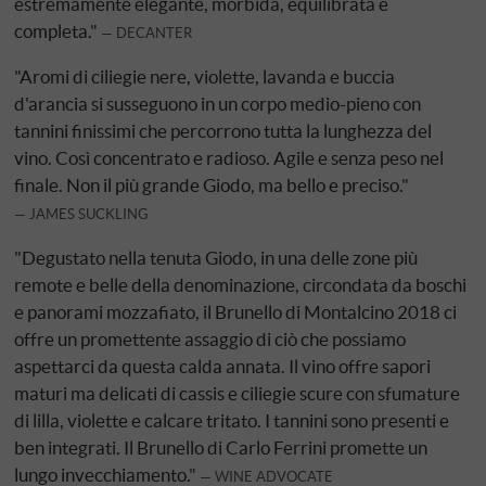
estremamente elegante, morbida, equilibrata e
completa."
DECANTER
"Aromi di ciliegie nere, violette, lavanda e buccia
d'arancia si susseguono in un corpo medio-pieno con
tannini finissimi che percorrono tutta la lunghezza del
vino. Così concentrato e radioso. Agile e senza peso nel
finale. Non il più grande Giodo, ma bello e preciso."
JAMES SUCKLING
"Degustato nella tenuta Giodo, in una delle zone più
remote e belle della denominazione, circondata da boschi
e panorami mozzafiato, il Brunello di Montalcino 2018 ci
offre un promettente assaggio di ciò che possiamo
aspettarci da questa calda annata. Il vino offre sapori
maturi ma delicati di cassis e ciliegie scure con sfumature
di lilla, violette e calcare tritato. I tannini sono presenti e
ben integrati. Il Brunello di Carlo Ferrini promette un
lungo invecchiamento."
WINE ADVOCATE