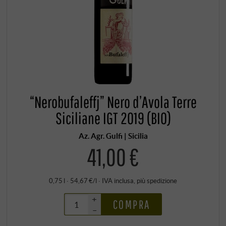
“Nerobufaleffj” Nero d’Avola Terre
Siciliane IGT 2019 (BIO)
Az. Agr. Gulfi | Sicilia
41,00 €
0,75 l · 54,67 €/l
·
IVA inclusa
, più
spedizione
+
COMPRA
–