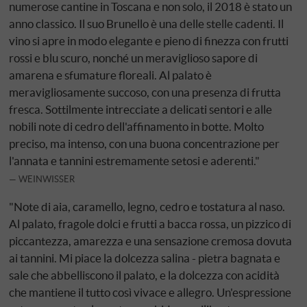
numerose cantine in Toscana e non solo, il 2018 è stato un
anno classico. Il suo Brunello è una delle stelle cadenti. Il
vino si apre in modo elegante e pieno di finezza con frutti
rossi e blu scuro, nonché un meraviglioso sapore di
amarena e sfumature floreali. Al palato è
meravigliosamente succoso, con una presenza di frutta
fresca. Sottilmente intrecciate a delicati sentori e alle
nobili note di cedro dell'affinamento in botte. Molto
preciso, ma intenso, con una buona concentrazione per
l'annata e tannini estremamente setosi e aderenti."
WEINWISSER
"Note di aia, caramello, legno, cedro e tostatura al naso.
Al palato, fragole dolci e frutti a bacca rossa, un pizzico di
piccantezza, amarezza e una sensazione cremosa dovuta
ai tannini. Mi piace la dolcezza salina - pietra bagnata e
sale che abbelliscono il palato, e la dolcezza con acidità
che mantiene il tutto così vivace e allegro. Un'espressione