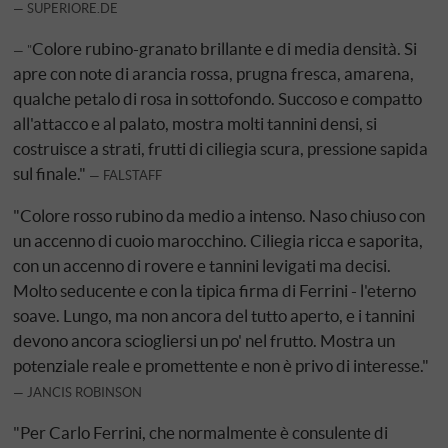
SUPERIORE.DE
Colore rubino-granato brillante e di media densità. Si
"
apre con note di arancia rossa, prugna fresca, amarena,
qualche petalo di rosa in sottofondo. Succoso e compatto
all'attacco e al palato, mostra molti tannini densi, si
costruisce a strati, frutti di ciliegia scura, pressione sapida
sul finale."
FALSTAFF
"Colore rosso rubino da medio a intenso. Naso chiuso con
un accenno di cuoio marocchino. Ciliegia ricca e saporita,
con un accenno di rovere e tannini levigati ma decisi.
Molto seducente e con la tipica firma di Ferrini - l'eterno
soave. Lungo, ma non ancora del tutto aperto, e i tannini
devono ancora sciogliersi un po' nel frutto. Mostra un
potenziale reale e promettente e non è privo di interesse."
JANCIS ROBINSON
"Per Carlo Ferrini, che normalmente è consulente di