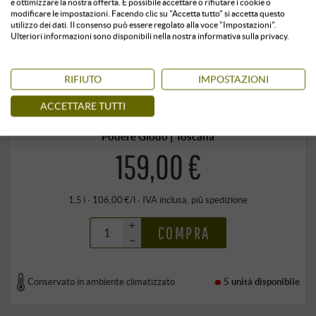
e ottimizzare la nostra offerta. È possibile accettare o rifiutare i cookie o
modificare le impostazioni. Facendo clic su "Accetta tutto" si accetta questo
utilizzo dei dati. Il consenso può essere regolato alla voce "Impostazioni".
Ulteriori informazioni sono disponibili nella nostra informativa sulla privacy.
RIFIUTO
IMPOSTAZIONI
Brunello di Montalcino “Prètto” DOCG
2021 · MAGNUM in confezione regalo
ACCETTARE TUTTI
Podere Giodo | Toscana
159,00 €
1,5 l · 106,00 €/l
·
IVA inclusa
, più
spedizione
+
COMPRA
–
Conservato in ambiente climatizzato
5 unità
disponibile