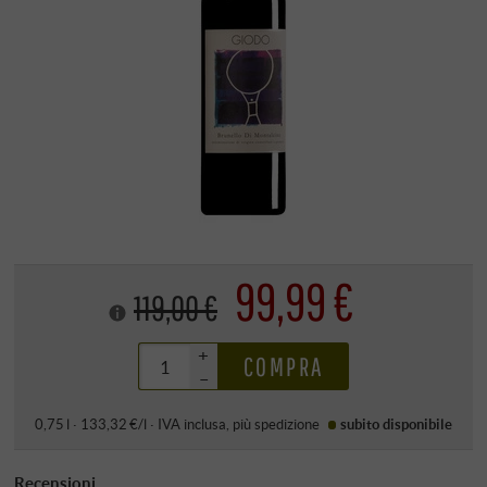
99,99 €
119,00 €
+
COMPRA
–
0,75 l · 133,32 €/l
·
IVA inclusa
, più
spedizione
subito disponibile
Recensioni