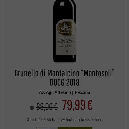
Brunello di Montalcino “Montosoli”
DOCG 2018
Az. Agr. Altesino | Toscana
79,99 €
89,00 €
0,75 l · 106,65 €/l
·
IVA inclusa
, più
spedizione