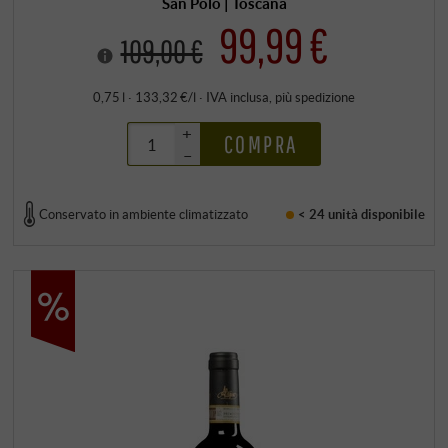
San Polo | Toscana
99,99 €
109,00 €
0,75 l · 133,32 €/l
·
IVA inclusa
, più
spedizione
+
COMPRA
–
Conservato in ambiente climatizzato
< 24 unità
disponibile