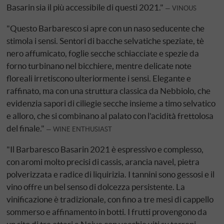
Basarin sia il più accessibile di questi 2021."
VINOUS
"Questo Barbaresco si apre con un naso seducente che
stimola i sensi. Sentori di bacche selvatiche speziate, tè
nero affumicato, foglie secche schiacciate e spezie da
forno turbinano nel bicchiere, mentre delicate note
floreali irretiscono ulteriormente i sensi. Elegante e
raffinato, ma con una struttura classica da Nebbiolo, che
evidenzia sapori di ciliegie secche insieme a timo selvatico
e alloro, che si combinano al palato con l'acidità frettolosa
del finale."
WINE ENTHUSIAST
"Il Barbaresco Basarin 2021 è espressivo e complesso,
con aromi molto precisi di cassis, arancia navel, pietra
polverizzata e radice di liquirizia. I tannini sono gessosi e il
vino offre un bel senso di dolcezza persistente. La
vinificazione è tradizionale, con fino a tre mesi di cappello
sommerso e affinamento in botti. I frutti provengono da