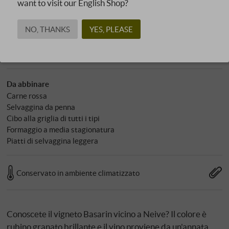
Allergeni
want to visit our English Shop?
contiene solfiti
NO, THANKS
YES, PLEASE
Carattere
Tannico e/o acido
Da abbinare
Carne rossa
Selvaggina da penna
Cibo alla griglia di tutti i tipi
Formaggio a media stagionatura
Piatti di selvaggina leggera
Conservato in ambiente climatizzato
Conoscete il vigneto Basarin vicino a Neive? Il colore è
rubino granato brillante e il vino proviene da un'annata