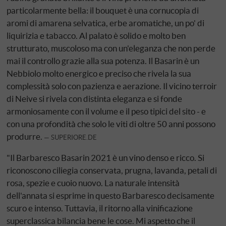
particolarmente bella: il bouquet è una cornucopia di
aromi di amarena selvatica, erbe aromatiche, un po' di
liquirizia e tabacco. Al palato è solido e molto ben
strutturato, muscoloso ma con un'eleganza che non perde
mai il controllo grazie alla sua potenza. Il Basarin è un
Nebbiolo molto energico e preciso che rivela la sua
complessità solo con pazienza e aerazione. Il vicino terroir
di Neive si rivela con distinta eleganza e si fonde
armoniosamente con il volume e il peso tipici del sito - e
con una profondità che solo le viti di oltre 50 anni possono
produrre.
SUPERIORE.DE
"Il Barbaresco Basarin 2021 è un vino denso e ricco. Si
riconoscono ciliegia conservata, prugna, lavanda, petali di
rosa, spezie e cuoio nuovo. La naturale intensità
dell'annata si esprime in questo Barbaresco decisamente
scuro e intenso. Tuttavia, il ritorno alla vinificazione
superclassica bilancia bene le cose. Mi aspetto che il