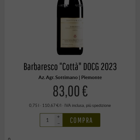
Barbaresco “Cottà" DOCG 2023
Az. Agr. Sottimano | Piemonte
83,00 €
0,75 l · 110,67 €/l
·
IVA inclusa
, più
spedizione
+
COMPRA
–