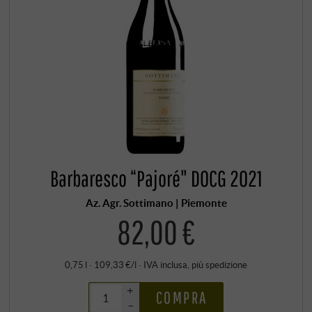
Barbaresco “Pajoré" DOCG 2021
Az. Agr. Sottimano | Piemonte
82,00 €
0,75 l · 109,33 €/l
·
IVA inclusa
, più
spedizione
+
COMPRA
–