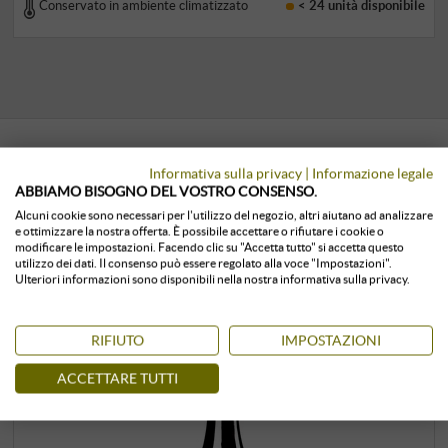
Conservato in ambiente climatizzato
< 24 unità
disponibile
Informativa sulla privacy
|
Informazione legale
I CLIENTI CHE HANNO ACQUISTATO
ABBIAMO BISOGNO DEL VOSTRO CONSENSO.
QUESTO PRODOTTO, HANNO
Alcuni cookie sono necessari per l'utilizzo del negozio, altri aiutano ad analizzare
e ottimizzare la nostra offerta. È possibile accettare o rifiutare i cookie o
ACQUISTATO ANCHE:
modificare le impostazioni. Facendo clic su "Accetta tutto" si accetta questo
utilizzo dei dati. Il consenso può essere regolato alla voce "Impostazioni".
Ulteriori informazioni sono disponibili nella nostra informativa sulla privacy.
RIFIUTO
IMPOSTAZIONI
ACCETTARE TUTTI