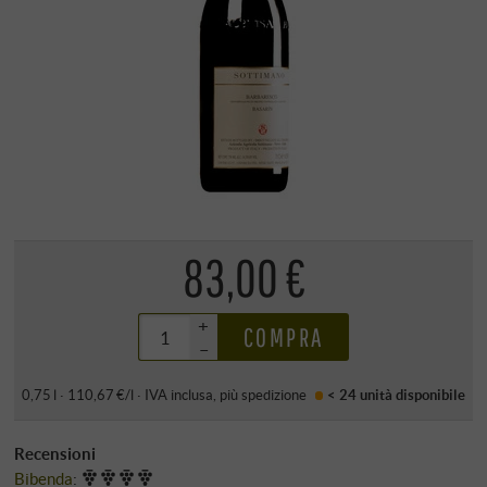
83,00 €
+
COMPRA
–
0,75 l · 110,67 €/l
·
IVA inclusa
, più
spedizione
< 24 unità
disponibile
Recensioni
Bibenda
: