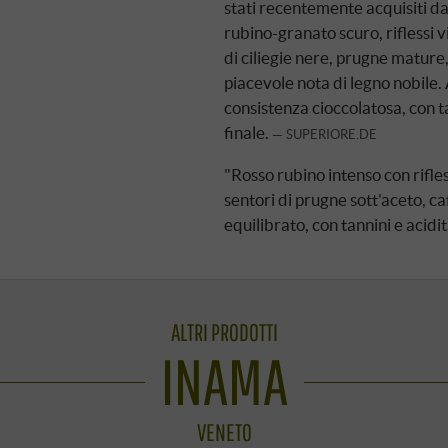
stati recentemente acquisiti da 
rubino-granato scuro, riflessi 
di ciliegie nere, prugne mature
piacevole nota di legno nobile.
consistenza cioccolatosa, con t
finale.
SUPERIORE.DE
"Rosso rubino intenso con rifles
sentori di prugne sott'aceto, c
equilibrato, con tannini e acidit
ALTRI PRODOTTI
INAMA
VENETO