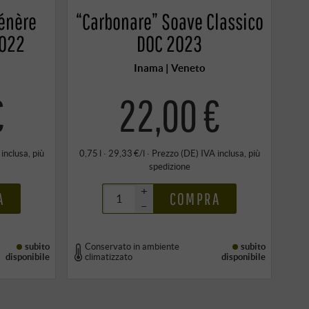
énère
“Carbonare” Soave Classico
2022
DOC 2023
Inama | Veneto
€
22,00 €
 inclusa
, più
0,75 l · 29,33 €/l
·
Prezzo (DE)
IVA inclusa
, più
spedizione
+
A
COMPRA
–
subito
Conservato in ambiente
subito
disponibile
climatizzato
disponibile