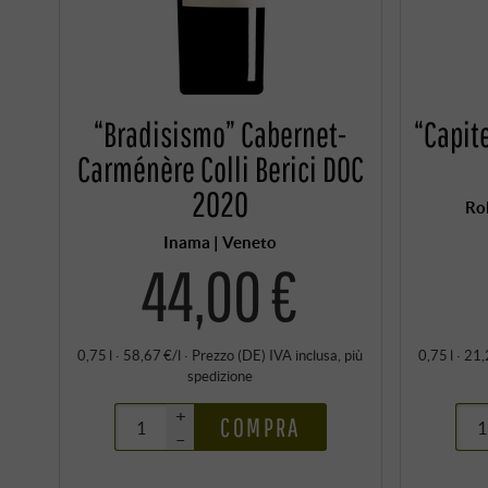
“Bradisismo” Cabernet-
“Capit
Carménère Colli Berici DOC
2020
Ro
Inama | Veneto
44,00 €
0,75 l · 58,67 €/l
·
Prezzo (DE)
IVA inclusa
, più
0,75 l · 21,
spedizione
+
COMPRA
–