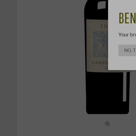
BEN
Your br
NO, 