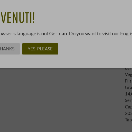
24,0
VENUTI!
03342420 ·
0,75 l · 32,00 €/l
·
owser's language is not German. Do you want to visit our Engli
Vit
THANKS
YES, PLEASE
Recensioni
Col
Falstaff
:
91 punti
Aff
bar
Veg
Filt
Gra
14,
Ser
Cap
20
Tap