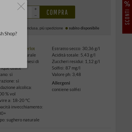
0 €
+
COMPRA
–
Prezzo (DE)
IVA inclusa
, più
spedizione
subito disponibile
sh Shop?
igno: 100%
Merlot
Estratto secco: 30,36 g/l
tivazione: naturale
Acidità totale: 5,43 g/l
inamento: 12 mesi di
Zuccheri residui: 1,12 g/l
rique usate
Solfiti: 87 mg/l
ano: sì
Valore ph: 3,48
razione: sì
Allergeni
dazione alcolica:
contiene solfiti
00 % vol
vire a: 18‑20 °C
acità invecchiamento:
30+
po: sughero naturale