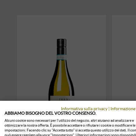
Informativa sulla privacy
|
Informazione 
ABBIAMO BISOGNO DEL VOSTRO CONSENSO.
Alcuni cookie sono necessari per l'utilizzo del negozio, altri aiutano ad analizzare e
ottimizzare la nostra offerta. È possibile accettare o rifiutare i cookie o modificare le
impostazioni. Facendo clic su "Accetta tutto" si accetta questo utilizzo dei dati. Il c
può essere regolato alla voce "Impostazioni". Ulteriori informazioni sono disponibili