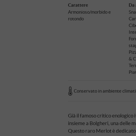
Carattere
Da 
Armonioso/morbido e
Sna
rotondo
Car
Cibo
Int
For
sta
Piz
& C
Ter
Pia
Conservato in ambiente climat
Già il famoso critico enologico i
insieme a Bolgheri, una delle mig
Questo raro Merlot è dedicato a