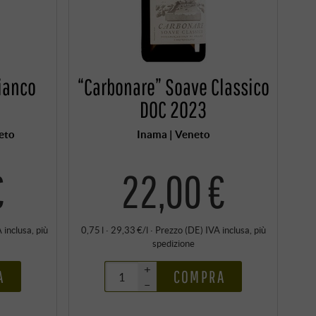
Bianco
“Carbonare” Soave Classico
DOC 2023
eto
Inama | Veneto
€
22,00 €
 inclusa
, più
0,75 l · 29,33 €/l
·
Prezzo (DE)
IVA inclusa
, più
spedizione
+
A
COMPRA
–