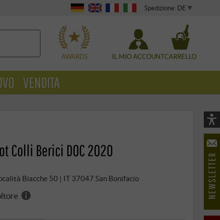
Spedizione: DE
WÄHLEN
AWARDS
IL MIO ACCOUNT
CARRELLO
OVO
VENDITA
Vi
As
t Colli Berici DOC 2020
öf
 Località Biacche 50 | IT 37047 San Bonifacio
oltore