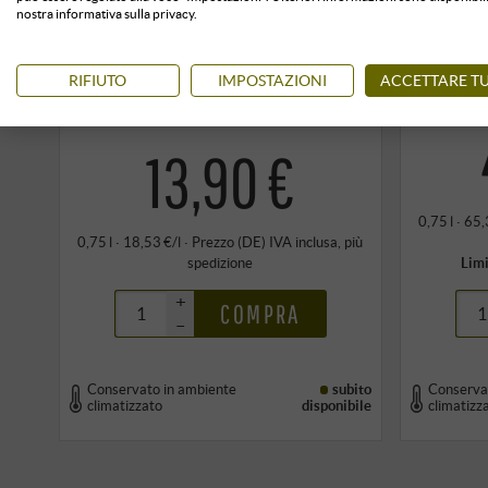
nostra informativa sulla privacy.
“Vin Soave” Soave Classico
“I Pa
DOC 2025
Fo
RIFIUTO
IMPOSTAZIONI
ACCETTARE TU
Inama | Veneto
13,90 €
0,75 l · 65,
0,75 l · 18,53 €/l
·
Prezzo (DE)
IVA inclusa
, più
spedizione
Limi
+
COMPRA
–
Conservato in ambiente
subito
Conserva
climatizzato
disponibile
climatizz