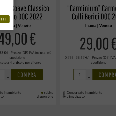
lchi” Soave Classico
“Carminium” Carm
scarino DOC 2022
Colli Berici DOC 
TTI
Inama | Veneto
Inama | Veneto
49,00 €
29,00 
33 €/l
·
Prezzo (DE)
IVA inclusa
, più
spedizione
0,75 l · 38,67 €/l
·
Prezzo (DE)
IVA
tato a 4 articolo per cliente
spedizione
+
+
COMPRA
COMPR
–
–
to in ambiente
subito
Conservato in ambiente
ato
disponibile
climatizzato