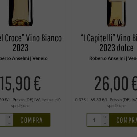
el Croce” Vino Bianco
“I Capitelli” Vino 
2023
2023 dolce
berto Anselmi | Veneto
Roberto Anselmi | Ven
15,90 €
26,00 
20 €/l
·
Prezzo (DE)
IVA inclusa
, più
0,375 l · 69,33 €/l
·
Prezzo (DE)
IVA
spedizione
spedizione
+
+
COMPRA
COMPR
–
–