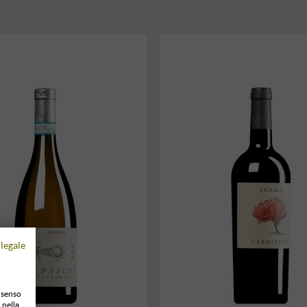
legale
onsenso
 nella