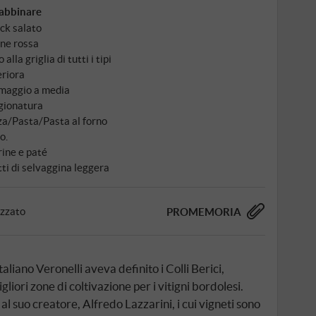
abbinare
ck salato
ne rossa
 alla griglia di tutti i tipi
eriora
maggio a media
gionatura
za/Pasta/Pasta al forno
o.
rine e paté
tti di selvaggina leggera
izzato
PROMEMORIA
taliano Veronelli aveva definito i Colli Berici,
liori zone di coltivazione per i vitigni bordolesi.
l suo creatore, Alfredo Lazzarini, i cui vigneti sono