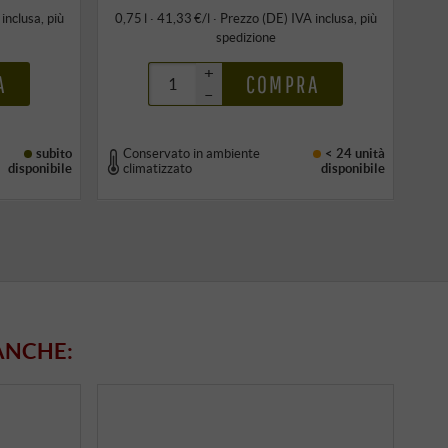
 inclusa
, più
0,75 l · 41,33 €/l
·
Prezzo (DE)
IVA inclusa
, più
spedizione
+
A
COMPRA
–
subito
Conservato in ambiente
< 24 unità
disponibile
climatizzato
disponibile
ANCHE: