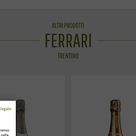
ALTRI PRODOTTI
FERRARI
TRENTINO
legale
onsenso
 nella