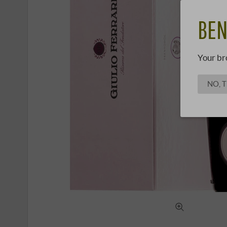
BEN
Your br
NO, 