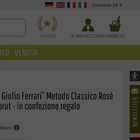
Spedizione: DE
WÄHLEN
AWARDS
IL MIO ACCOUNT
CARRELLO
OVO
VENDITA
Vi
As
 Giulio Ferrari” Metodo Classico Rosé
öf
brut · in confezione regalo
oltore