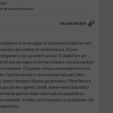
iale
tti di mare/crostacei
PROMEMORIA
Fondatore è un omaggio al visionario Giulio Ferrari,
sua piccola cantina di via Belenzani. Di uno
ompetere con i grandi francesi. Il Giulio Ferrari
le di questo sogno in forma rosata e con una rarità e
e a nessuno. Di questa annata sono state messe in
lie. Ognuna di esse è stata conservata per oltre
i, dove il tempo è il bene più prezioso. Pinot Nero e
iù alti dei vigneti Lunelli, dove i venti dolomitici
termiche giorno-notte che rendono possibile la
 mondiale. Il tutto con la finezza e la precisione che
esperienza.