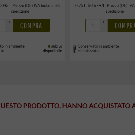
00 €/l
·
Prezzo (DE)
IVA inclusa
, più
0,75 l · 50,67 €/l
·
Prezzo (DE)
IVA
spedizione
spedizione
+
+
COMPRA
COMPR
–
–
to in ambiente
subito
Conservato in ambiente
ato
disponibile
climatizzato
 QUESTO PRODOTTO, HANNO ACQUISTATO 