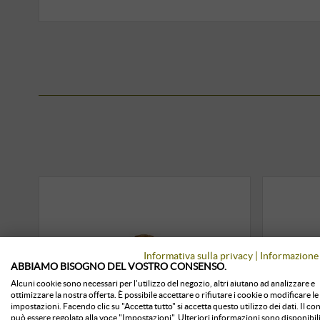
Informativa sulla privacy
|
Informazione 
ABBIAMO BISOGNO DEL VOSTRO CONSENSO.
Alcuni cookie sono necessari per l'utilizzo del negozio, altri aiutano ad analizzare e
ottimizzare la nostra offerta. È possibile accettare o rifiutare i cookie o modificare le
impostazioni. Facendo clic su "Accetta tutto" si accetta questo utilizzo dei dati. Il c
può essere regolato alla voce "Impostazioni". Ulteriori informazioni sono disponibili