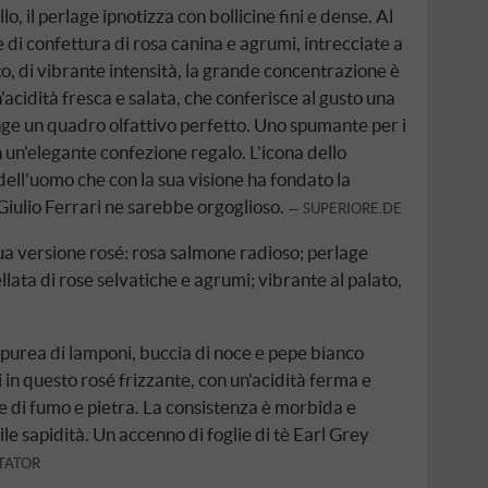
lo, il perlage ipnotizza con bollicine fini e dense. Al
 di confettura di rosa canina e agrumi, intrecciate a
ato, di vibrante intensità, la grande concentrazione è
acidità fresca e salata, che conferisce al gusto una
nge un quadro olfattivo perfetto. Uno spumante per i
 un'elegante confezione regalo. L'icona dello
ell'uomo che con la sua visione ha fondato la
 Giulio Ferrari ne sarebbe orgoglioso.
SUPERIORE.DE
ua versione rosé: rosa salmone radioso; perlage
lata di rose selvatiche e agrumi; vibrante al palato,
 purea di lamponi, buccia di noce e pepe bianco
n questo rosé frizzante, con un'acidità ferma e
e di fumo e pietra. La consistenza è morbida e
le sapidità. Un accenno di foglie di tè Earl Grey
TATOR