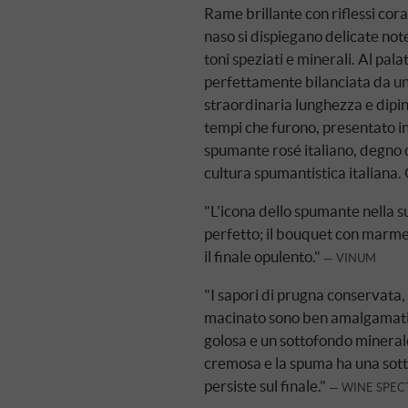
Rame brillante con riflessi coral
naso si dispiegano delicate note
toni speziati e minerali. Al pal
perfettamente bilanciata da un'
straordinaria lunghezza e dipi
tempi che furono, presentato in
spumante rosé italiano, degno d
cultura spumantistica italiana.
"L'icona dello spumante nella s
perfetto; il bouquet con marmel
il finale opulento."
VINUM
"I sapori di prugna conservata,
macinato sono ben amalgamati i
golosa e un sottofondo mineral
cremosa e la spuma ha una sotti
persiste sul finale."
WINE SPEC