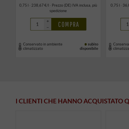
0,75 l · 238,67 €/l
·
Prezzo (DE)
IVA inclusa
, più
0,75 l · 36,
spedizione
+
COMPRA
–
Conservato in ambiente
subito
Conserva
climatizzato
disponibile
climatizz
I CLIENTI CHE HANNO ACQUISTATO