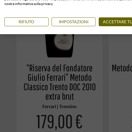
nostra informativa sulla privacy.
RIFIUTO
IMPOSTAZIONI
ACCETTARE TU
“Riserva del Fondatore
Metodo
Giulio Ferrari” Metodo
Classico Trento DOC 2010
extra brut
Ferrari | Trentino
179,00 €