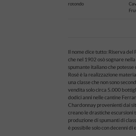
rotondo
Cav
Fru
Il nome dice tutto: Riserva del 
che nel 1902 osò sognare nella 
spumante italiano che potesse c
Rosé è la realizzazione materia
una classe che non sono second
vendita solo circa 5.000 bottig
dodici anni nelle cantine Ferrar
Chardonnay provenienti dai siti p
creano le drastiche escursioni 
produzione di spumanti di classe
è possibile solo con decenni di 