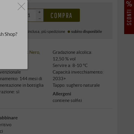
0 €
+
COMPRA
–
Prezzo (DE)
IVA inclusa
, più
spedizione
subito disponibile
sh Shop?
igni: 80%
Pinot Nero
,
Gradazione alcolica:
%
Chardonnay
12,50 % vol
tivazione:
Servire a: 8‑10 °C
venzionale
Capacità invecchiamento:
inamento: 144 mesi di
2033+
mentazione in bottiglia
Tappo: sughero naturale
razione: sì
Allergeni
contiene solfiti
abbinare
ritivo
ci