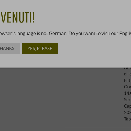
37,0
VENUTI!
09383621 ·
0,75 l · 49,33 €/l
·
owser's language is not German. Do you want to visit our Engli
Vin
THANKS
YES, PLEASE
Recensioni
Vit
Gambero Rosso
:
Col
James Suckling
:
92 punti
Aff
di 
Filt
Gra
14,
Ser
Cap
20
Tap