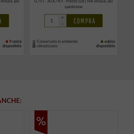
 inclusa
, più
0,75 l · 30,67 €/l
·
Prezzo (DE)
IVA inclusa
, più
spedizione
+
A
COMPRA
–
9 unità
Conservato in ambiente
subito
disponibile
climatizzato
disponibile
ANCHE: