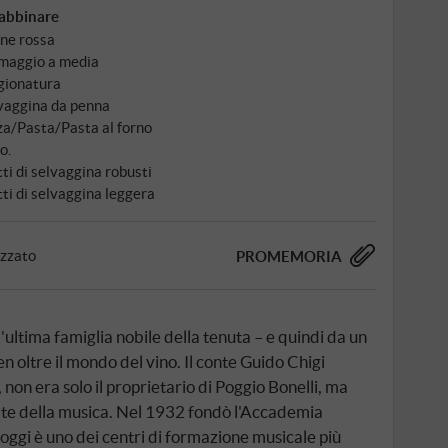
abbinare
ne rossa
maggio a media
gionatura
vaggina da penna
za/Pasta/Pasta al forno
o.
tti di selvaggina robusti
tti di selvaggina leggera
izzato
PROMEMORIA
'ultima famiglia nobile della tenuta – e quindi da un
n oltre il mondo del vino. Il conte Guido Chigi
 non era solo il proprietario di Poggio Bonelli, ma
e della musica. Nel 1932 fondò l'Accademia
oggi è uno dei centri di formazione musicale più