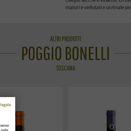
maturi e vellutati e un finale pe
ALTRI PRODOTTI
POGGIO BONELLI
TOSCANA
legale
onsenso
 nella