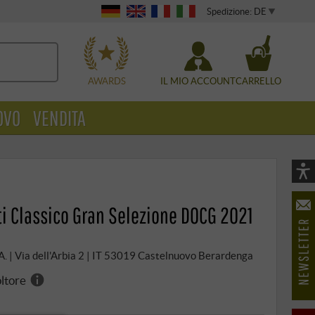
Spedizione: DE
WÄHLEN
AWARDS
IL MIO ACCOUNT
CARRELLO
OVO
VENDITA
Vi
As
ti Classico Gran Selezione DOCG 2021
öf
A. | Via dell'Arbia 2 | IT 53019 Castelnuovo Berardenga
oltore