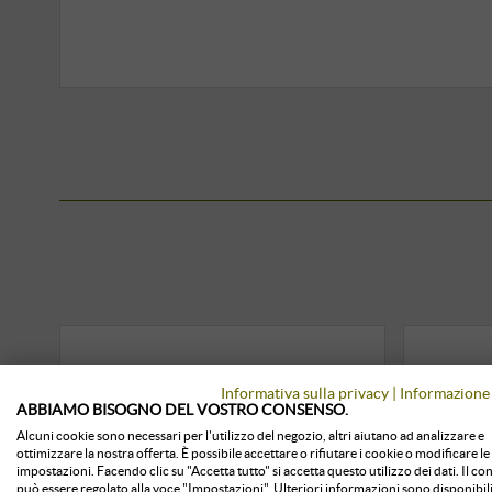
Informativa sulla privacy
|
Informazione 
ABBIAMO BISOGNO DEL VOSTRO CONSENSO.
Alcuni cookie sono necessari per l'utilizzo del negozio, altri aiutano ad analizzare e
ottimizzare la nostra offerta. È possibile accettare o rifiutare i cookie o modificare le
impostazioni. Facendo clic su "Accetta tutto" si accetta questo utilizzo dei dati. Il c
può essere regolato alla voce "Impostazioni". Ulteriori informazioni sono disponibili