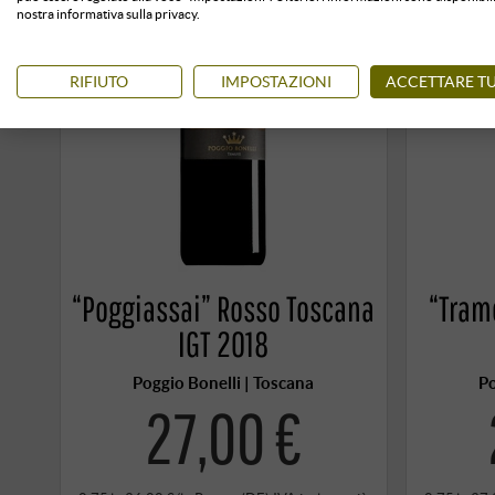
nostra informativa sulla privacy.
RIFIUTO
IMPOSTAZIONI
ACCETTARE TU
“Poggiassai” Rosso Toscana
“Tram
IGT 2018
Poggio Bonelli | Toscana
Po
27,00 €