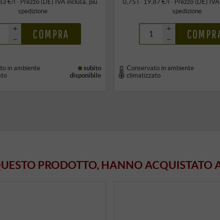
33 €/l
·
Prezzo (DE)
IVA inclusa
, più
0,75 l · 19,87 €/l
·
Prezzo (DE)
IVA
spedizione
spedizione
+
+
COMPRA
COMPR
–
–
to in ambiente
subito
Conservato in ambiente
ato
disponibile
climatizzato
 QUESTO PRODOTTO, HANNO ACQUISTATO 