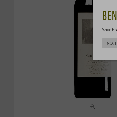
BEN
Your br
NO, 