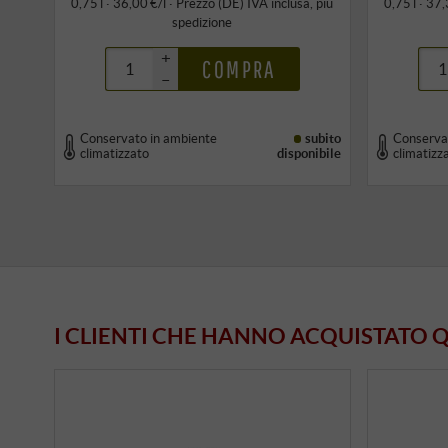
0,75 l · 36,00 €/l
·
Prezzo (DE)
IVA inclusa
, più
0,75 l · 37,
spedizione
+
COMPRA
–
Conservato in ambiente
subito
Conserva
climatizzato
disponibile
climatizz
I CLIENTI CHE HANNO ACQUISTATO