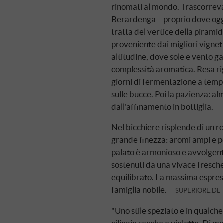
rinomati al mondo. Trascorreva 
Berardenga – proprio dove oggi
tratta del vertice della pirami
proveniente dai migliori vigneti 
altitudine, dove sole e vento 
complessità aromatica. Resa rig
giorni di fermentazione a tempe
sulle bucce. Poi la pazienza: a
dall'affinamento in bottiglia.
Nel bicchiere risplende di un ro
grande finezza: aromi ampi e per
palato è armonioso e avvolgente
sostenuti da una vivace fresche
equilibrato. La massima espress
famiglia nobile.
SUPERIORE.DE
"Uno stile speziato e in qualch
ciliegie secche e violette. Di 