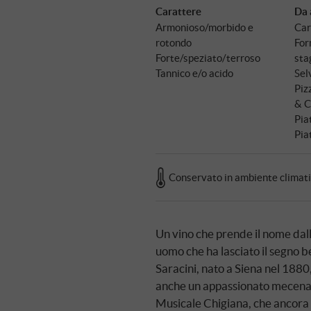
Carattere
Da 
Armonioso/morbido e
Car
rotondo
For
Forte/speziato/terroso
sta
Tannico e/o acido
Sel
Piz
& C
Pia
Pia
Conservato in ambiente climat
Un vino che prende il nome dall
uomo che ha lasciato il segno be
Saracini, nato a Siena nel 1880,
anche un appassionato mecenat
Musicale Chigiana, che ancora 