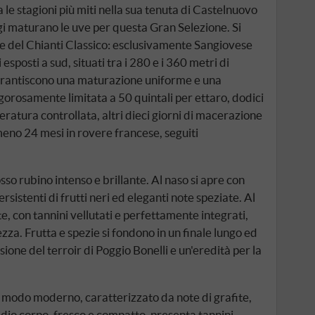
le stagioni più miti nella sua tenuta di Castelnuovo
 maturano le uve per questa Gran Selezione. Si
de del Chianti Classico: esclusivamente Sangiovese
esposti a sud, situati tra i 280 e i 360 metri di
garantiscono una maturazione uniforme e una
orosamente limitata a 50 quintali per ettaro, dodici
ratura controllata, altri dieci giorni di macerazione
lmeno 24 mesi in rovere francese, seguiti
sso rubino intenso e brillante. Al naso si apre con
sistenti di frutti neri ed eleganti note speziate. Al
, con tannini vellutati e perfettamente integrati,
zza. Frutta e spezie si fondono in un finale lungo ed
ione del terroir di Poggio Bonelli e un'eredità per la
e modo moderno, caratterizzato da note di grafite,
medio corpo, fresco e compatto, presenta tannini