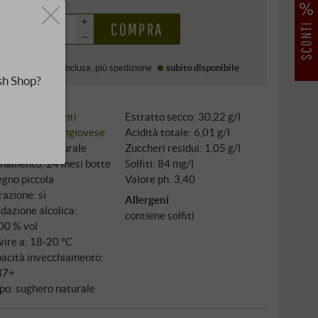
0 €
+
COMPRA
–
Prezzo (DE)
IVA inclusa
, più
spedizione
subito disponibile
sh Shop?
i classici:
Chianti
Estratto secco: 30,22 g/l
igno: 100%
Sangiovese
Acidità totale: 6,01 g/l
tivazione: naturale
Zuccheri residui: 1,05 g/l
inamento: 24 mesi botte
Solfiti: 84 mg/l
legno piccola
Valore ph: 3,40
razione: sì
Allergeni
dazione alcolica:
contiene solfiti
00 % vol
vire a: 18‑20 °C
acità invecchiamento:
37+
po: sughero naturale