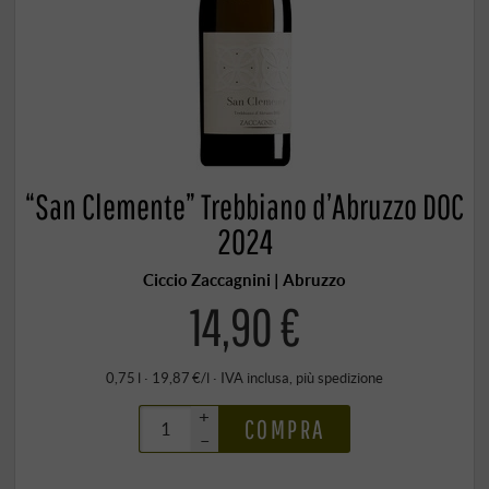
“San Clemente” Trebbiano d’Abruzzo DOC
2024
Ciccio Zaccagnini | Abruzzo
14,90 €
0,75 l · 19,87 €/l
·
IVA inclusa
, più
spedizione
+
COMPRA
–