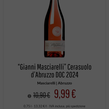
“Gianni Masciarelli” Cerasuolo
d’Abruzzo DOC 2024
Masciarelli | Abruzzo
9,99 €
10,90 €
0,75 l · 13,32 €/l
·
IVA inclusa
, più
spedizione