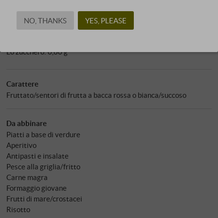
Informazioni nutrizionali per 100 ml
Energia in kcal: 77 kcal
NO, THANKS
YES, PLEASE
Energia in kJ: 322 kJ
Carboidrati: 1,30 g
Lo zucchero: 0,60 g
Carattere
Fruttato/sentori di frutta a bacca rossa o bianca/succoso
Da abbinare
Piatti a base di verdure
Aperitivo
Antipasti e insalate
Pesce alla griglia/fritto
Carne magra
Formaggio giovane
Frutti di mare/crostacei
Risotto