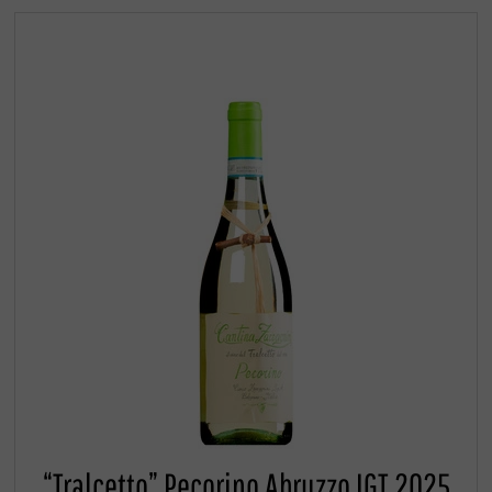
“Tralcetto” Pecorino Abruzzo IGT 2025