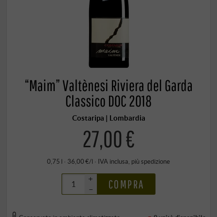
“Maim” Valtènesi Riviera del Garda
Classico DOC 2018
Costaripa | Lombardia
27,00 €
0,75 l · 36,00 €/l
·
IVA inclusa
, più
spedizione
+
COMPRA
–