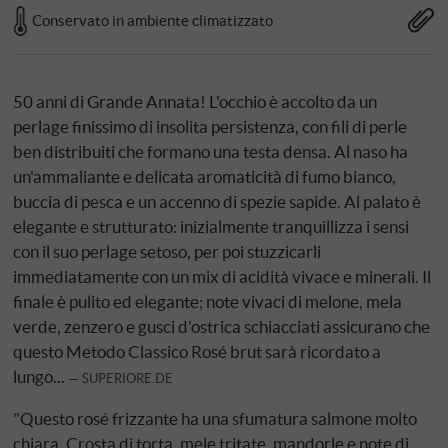
Conservato in ambiente climatizzato
50 anni di Grande Annata! L'occhio è accolto da un
perlage finissimo di insolita persistenza, con fili di perle
ben distribuiti che formano una testa densa. Al naso ha
un'ammaliante e delicata aromaticità di fumo bianco,
buccia di pesca e un accenno di spezie sapide. Al palato è
elegante e strutturato: inizialmente tranquillizza i sensi
con il suo perlage setoso, per poi stuzzicarli
immediatamente con un mix di acidità vivace e minerali. Il
finale è pulito ed elegante; note vivaci di melone, mela
verde, zenzero e gusci d'ostrica schiacciati assicurano che
questo Metodo Classico Rosé brut sarà ricordato a
lungo...
SUPERIORE.DE
"Questo rosé frizzante ha una sfumatura salmone molto
chiara. Crosta di torta, mele tritate, mandorle e note di