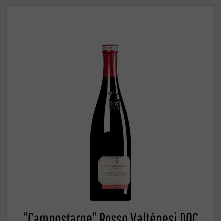
“Campostarne” Rosso Valtènesi DOC