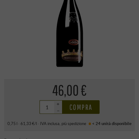
46,00 €
+
COMPRA
–
0,75 l · 61,33 €/l
·
IVA inclusa
, più
spedizione
< 24 unità
disponibile