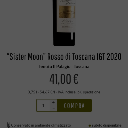
“Sister Moon” Rosso di Toscana IGT 2020
Tenuta Il Palagio | Toscana
41,00 €
0,75 l · 54,67 €/l
·
IVA inclusa
, più
spedizione
+
COMPRA
–
Conservato in ambiente climatizzato
subito disponibile