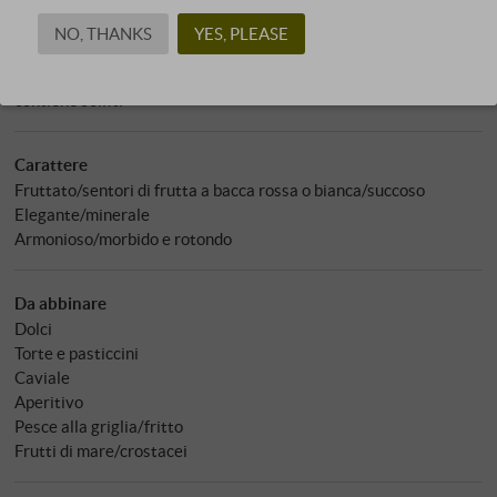
Solfiti: 76 mg/l
NO, THANKS
YES, PLEASE
Valore ph: 3,35
Allergeni
contiene solfiti
Carattere
Fruttato/sentori di frutta a bacca rossa o bianca/succoso
Elegante/minerale
Armonioso/morbido e rotondo
Da abbinare
Dolci
Torte e pasticcini
Caviale
Aperitivo
Pesce alla griglia/fritto
Frutti di mare/crostacei