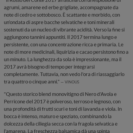
agrumi, amarene ed erbe grigliate, accompagnate da
note di cedro e sottobosco. È scattante e morbido, con
un'ondata di aspre bacche selvatiche e toni minerali
sostenuti da un nucleo di vibrante acidità. Verso la fine si
aggiungono tannini appuntiti. Il 2017 termina lungo e
persistente, con una concentrazione ricca e primaria. Le
note di more medicinali, liquirizia e cacao persistono fino a
un minuto. La lunghezza da sola è impressionante, ma il
2017 avrà bisogno di tempo per integrarsi
completamente. Tuttavia, non vedo l'ora di riassaggiarlo
tra quattro o cinque anni."
VINOUS
"Questo storico blend monovitigno di Nero d'Avola e
Perricone del 2017 è polveroso, terroso e legnoso, con
una profondità di frutti scuri e toni di lavanda e viola. In
bocca è intenso, maturo e speziato, combinando la
dolcezza della ciliegia secca con la fragola selvatica e
l'amarena. La freschezza balsamica dà una spinta