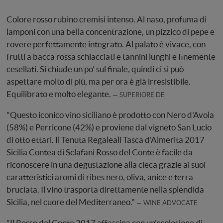
Colore rosso rubino cremisi intenso. Al naso, profuma di
lamponi con una bella concentrazione, un pizzico di pepe e
rovere perfettamente integrato. Al palato è vivace, con
frutti a bacca rossa schiacciati e tannini lunghi e finemente
cesellati. Si chiude un po' sul finale, quindi ci si può
aspettare molto di più, ma per ora è già irresistibile.
Equilibrato e molto elegante.
SUPERIORE.DE
"Questo iconico vino siciliano è prodotto con Nero d'Avola
(58%) e Perricone (42%) e proviene dal vigneto San Lucio
di otto ettari. Il Tenuta Regaleali Tasca d'Almerita 2017
Sicilia Contea di Sclafani Rosso del Conte è facile da
riconoscere in una degustazione alla cieca grazie ai suoi
caratteristici aromi di ribes nero, oliva, anice e terra
bruciata. Il vino trasporta direttamente nella splendida
Sicilia, nel cuore del Mediterraneo."
WINE ADVOCATE
"Il Rosso del Conte 2017 affascina con un'esplosione di