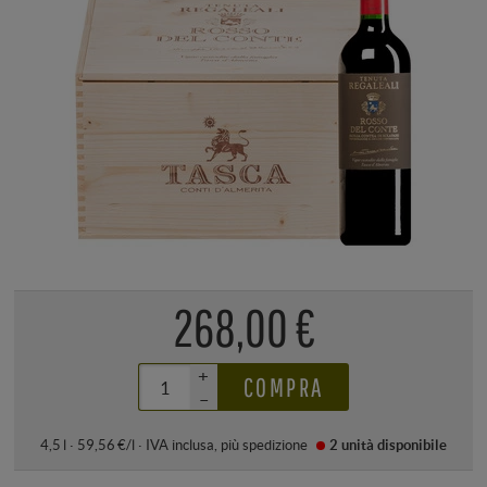
268,00 €
+
COMPRA
–
4,5 l · 59,56 €/l
·
IVA inclusa
, più
spedizione
2 unità
disponibile