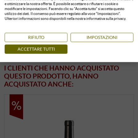
e ottimizzare la nostra offerta. È possibile accettare o rifiutare i cookie o
modificare le impostazioni. Facendo clic su "Accetta tutto" si accetta questo
Conservato in ambiente climatizzato
11 unità
disponibile
utilizzo dei dati. Il consenso può essere regolato alla voce "Impostazioni".
Ulteriori informazioni sono disponibili nella nostra informativa sulla privacy.
RIFIUTO
IMPOSTAZIONI
ACCETTARE TUTTI
I CLIENTI CHE HANNO ACQUISTATO
QUESTO PRODOTTO, HANNO
ACQUISTATO ANCHE: