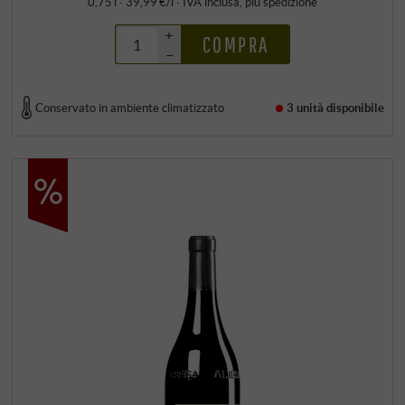
0,75 l · 39,99 €/l
·
IVA inclusa
, più
spedizione
+
COMPRA
–
Conservato in ambiente climatizzato
3 unità
disponibile