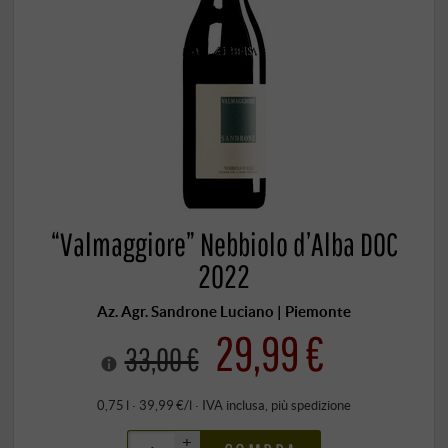
“Valmaggiore” Nebbiolo d’Alba DOC
2022
Az. Agr. Sandrone Luciano | Piemonte
29,99 €
33,00 €
0,75 l · 39,99 €/l
·
IVA inclusa
, più
spedizione
+