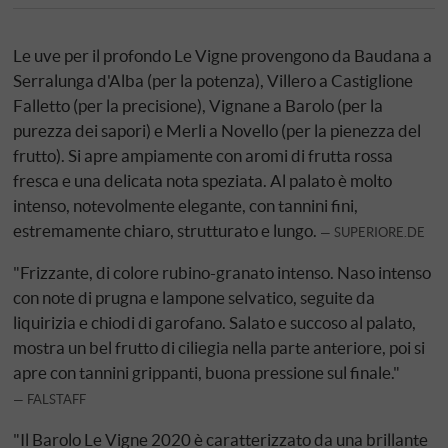
Le uve per il profondo Le Vigne provengono da Baudana a
Serralunga d'Alba (per la potenza), Villero a Castiglione
Falletto (per la precisione), Vignane a Barolo (per la
purezza dei sapori) e Merli a Novello (per la pienezza del
frutto). Si apre ampiamente con aromi di frutta rossa
fresca e una delicata nota speziata. Al palato è molto
intenso, notevolmente elegante, con tannini fini,
estremamente chiaro, strutturato e lungo.
SUPERIORE.DE
"Frizzante, di colore rubino-granato intenso. Naso intenso
con note di prugna e lampone selvatico, seguite da
liquirizia e chiodi di garofano. Salato e succoso al palato,
mostra un bel frutto di ciliegia nella parte anteriore, poi si
apre con tannini grippanti, buona pressione sul finale."
FALSTAFF
"Il Barolo Le Vigne 2020 è caratterizzato da una brillante