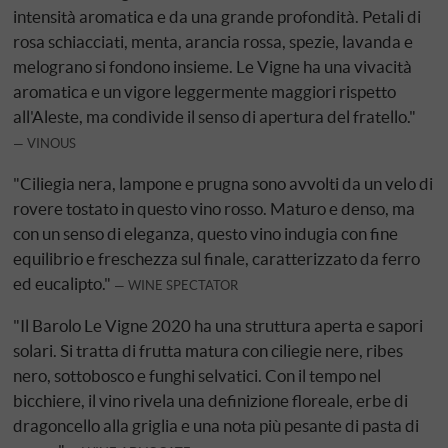
intensità aromatica e da una grande profondità. Petali di
rosa schiacciati, menta, arancia rossa, spezie, lavanda e
melograno si fondono insieme. Le Vigne ha una vivacità
aromatica e un vigore leggermente maggiori rispetto
all'Aleste, ma condivide il senso di apertura del fratello."
VINOUS
"Ciliegia nera, lampone e prugna sono avvolti da un velo di
rovere tostato in questo vino rosso. Maturo e denso, ma
con un senso di eleganza, questo vino indugia con fine
equilibrio e freschezza sul finale, caratterizzato da ferro
ed eucalipto."
WINE SPECTATOR
"Il Barolo Le Vigne 2020 ha una struttura aperta e sapori
solari. Si tratta di frutta matura con ciliegie nere, ribes
nero, sottobosco e funghi selvatici. Con il tempo nel
bicchiere, il vino rivela una definizione floreale, erbe di
dragoncello alla griglia e una nota più pesante di pasta di