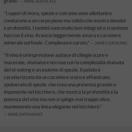
grano."
WINE ADVOCATE
"I sapori di mora, spezie e catrame sono allettanti e
conducono a un corpo pieno ma solido che mostra densità
e profondità. I tannini sono molto ben integrati e si sentono
fusi con il vino. Arancia leggermente amara e carattere
minerale sul finale. Complesso e curato."
JAMES SUCKLING
"Il vino è un'espressione audace di ciliegie scure e
macerate, sfumature terrose con la complessità sfumata
del tè oolong e un insieme di spezie. Il palato è
caratterizzato da un carattere scuro e affumicato,
spolverato di spezie, che crea una presenza grande e
imponente nel bicchiere, che mostra la profondità e la
potenza del vino ma non si spinge mai troppo oltre,
mantenendo una linea elegante nel bicchiere."
WINE ENTHUSIAST