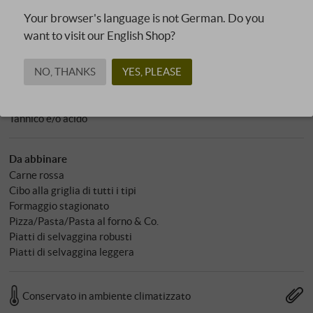
Solfiti: 69 mg/l
Your browser's language is not German. Do you
Valore ph: 3,38
want to visit our English Shop?
Allergeni
contiene solfiti
NO, THANKS
YES, PLEASE
Carattere
Tannico e/o acido
Da abbinare
Carne rossa
Cibo alla griglia di tutti i tipi
Formaggio stagionato
Pizza/Pasta/Pasta al forno & Co.
Piatti di selvaggina robusti
Piatti di selvaggina leggera
Conservato in ambiente climatizzato