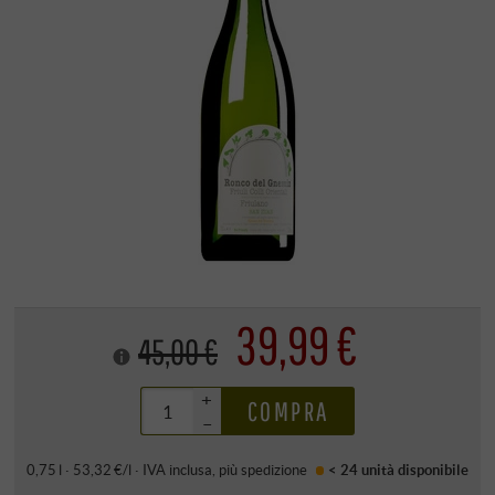
39,99 €
45,00 €
+
COMPRA
–
0,75 l · 53,32 €/l
·
IVA inclusa
, più
spedizione
< 24 unità
disponibile