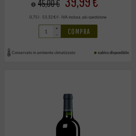
39,99 €
45,00 €
0,75 l · 53,32 €/l
·
IVA inclusa
, più
spedizione
+
COMPRA
–
Conservato in ambiente climatizzato
subito disponibile