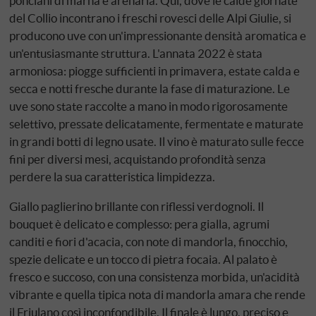
ponciani di marna e arenaria. Qui, dove le calde giornate
del Collio incontrano i freschi rovesci delle Alpi Giulie, si
producono uve con un'impressionante densità aromatica e
un'entusiasmante struttura. L'annata 2022 è stata
armoniosa: piogge sufficienti in primavera, estate calda e
secca e notti fresche durante la fase di maturazione. Le
uve sono state raccolte a mano in modo rigorosamente
selettivo, pressate delicatamente, fermentate e maturate
in grandi botti di legno usate. Il vino è maturato sulle fecce
fini per diversi mesi, acquistando profondità senza
perdere la sua caratteristica limpidezza.
Giallo paglierino brillante con riflessi verdognoli. Il
bouquet è delicato e complesso: pera gialla, agrumi
canditi e fiori d'acacia, con note di mandorla, finocchio,
spezie delicate e un tocco di pietra focaia. Al palato è
fresco e succoso, con una consistenza morbida, un'acidità
vibrante e quella tipica nota di mandorla amara che rende
il Friulano così inconfondibile. Il finale è lungo, preciso e