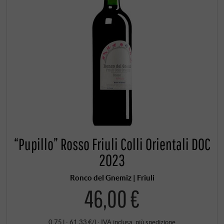
“Pupillo” Rosso Friuli Colli Orientali DOC
2023
Ronco del Gnemiz | Friuli
46,00 €
0,75 l · 61,33 €/l
·
IVA inclusa
, più
spedizione