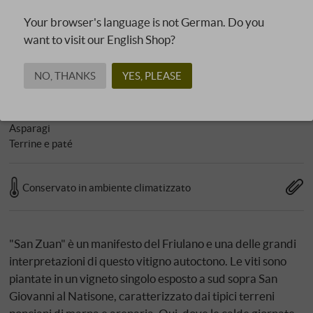
Your browser's language is not German. Do you
Da abbinare
want to visit our English Shop?
Pesce alla griglia/fritto
Pesce in camicia
NO, THANKS
YES, PLEASE
Pollame leggero
Formaggio a media stagionatura
Frutti di mare/crostacei
Asparagi
Terrine e paté
Conservato in ambiente climatizzato
"San Zuan" è un manifesto del Friulano e una delle grandi
interpretazioni di questo vitigno autoctono. Le viti sono
piantate in un vigneto singolo esposto a sud sopra San
Giovanni al Natisone, caratterizzato dai tipici terreni