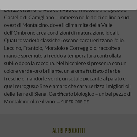
Dai 25 ettari di oliveti coltivati con metodo biologico del
Castello di Camigliano – immerso nelle dolci colline a sud-
ovest di Montalcino, dove il clima mite della Valle
dell'Ombrone crea condizioni di maturazione ideali.
Quattro varietà classiche toscane caratterizzano l'olio:
Leccino, Frantoio, Moraiolo e Correggiolo, raccolte a
mano e spremute a freddo a temperatura controllata
subito dopo la raccolta. Nel bicchiere si presenta con un
colore verde-oro brillante, un aroma fruttato di erbe
fresche e mandorle verdi, un sottile piccante al palato e
quel retrogusto fine e amaro che caratterizza i migliori oli
delle Terre di Siena. Certificato biologico – un bel pezzo di
Montalcino oltre il vino.
SUPERIORE.DE
ALTRI PRODOTTI