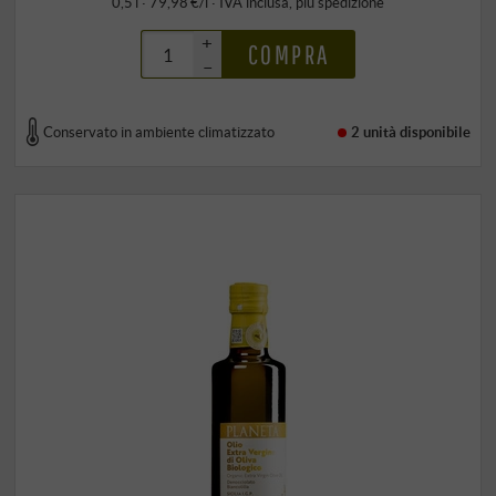
0,5 l · 79,98 €/l
·
IVA inclusa
, più
spedizione
+
COMPRA
–
Conservato in ambiente climatizzato
2 unità
disponibile