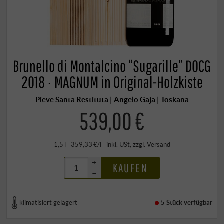
Brunello di Montalcino “Sugarille” DOCG
2018 · MAGNUM in Original-Holzkiste
Pieve Santa Restituta | Angelo Gaja | Toskana
539,00 €
1,5 l · 359,33 €/l
·
inkl. USt
, zzgl.
Versand
+
KAUFEN
–
klimatisiert gelagert
5 Stück
verfügbar