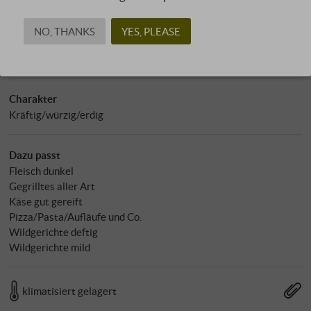
Sulfit: 89 mg/l
pH-Wert: 3,48
NO, THANKS
YES, PLEASE
Allergene
enthält Sulfite
Charakter
Kräftig/würzig/erdig
Dazu passt
Fleisch dunkel
Gegrilltes aller Art
Käse gut gereift
Pizza/Pasta/Aufläufe und Co.
Wildgerichte deftig
Wildgerichte mild
klimatisiert gelagert