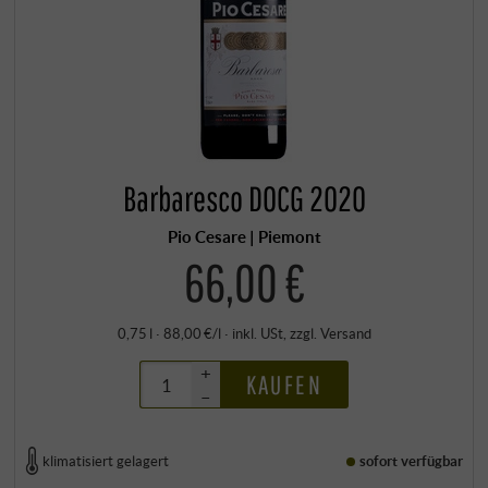
Barbaresco DOCG 2020
Pio Cesare | Piemont
66,00 €
0,75 l · 88,00 €/l
·
inkl. USt
, zzgl.
Versand
+
KAUFEN
–
klimatisiert gelagert
sofort verfügbar