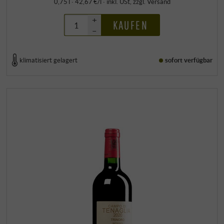
0,75 l · 42,67 €/l
·
inkl. USt
, zzgl.
Versand
+
KAUFEN
–
klimatisiert gelagert
sofort verfügbar