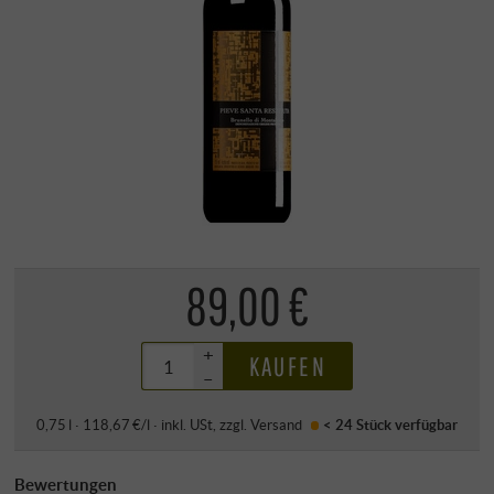
89,00 €
+
KAUFEN
–
0,75 l · 118,67 €/l
·
inkl. USt
, zzgl.
Versand
< 24 Stück
verfügbar
Bewertungen