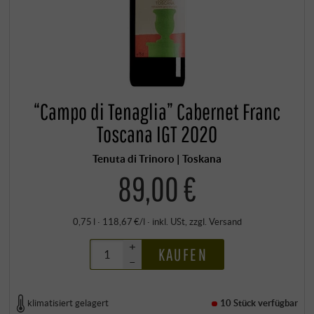
“Campo di Tenaglia” Cabernet Franc
Toscana IGT 2020
Tenuta di Trinoro | Toskana
89,00 €
0,75 l · 118,67 €/l
·
inkl. USt
, zzgl.
Versand
+
KAUFEN
–
klimatisiert gelagert
10 Stück
verfügbar