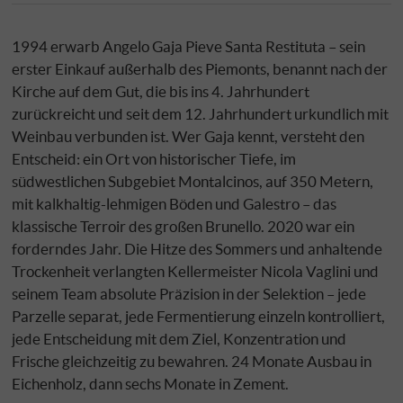
1994 erwarb Angelo Gaja Pieve Santa Restituta – sein
erster Einkauf außerhalb des Piemonts, benannt nach der
Kirche auf dem Gut, die bis ins 4. Jahrhundert
zurückreicht und seit dem 12. Jahrhundert urkundlich mit
Weinbau verbunden ist. Wer Gaja kennt, versteht den
Entscheid: ein Ort von historischer Tiefe, im
südwestlichen Subgebiet Montalcinos, auf 350 Metern,
mit kalkhaltig-lehmigen Böden und Galestro – das
klassische Terroir des großen Brunello. 2020 war ein
forderndes Jahr. Die Hitze des Sommers und anhaltende
Trockenheit verlangten Kellermeister Nicola Vaglini und
seinem Team absolute Präzision in der Selektion – jede
Parzelle separat, jede Fermentierung einzeln kontrolliert,
jede Entscheidung mit dem Ziel, Konzentration und
Frische gleichzeitig zu bewahren. 24 Monate Ausbau in
Eichenholz, dann sechs Monate in Zement.