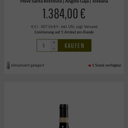
Pieve Santa Restituta | Angelo Gaja | Toskana
1.384,00 €
4,5 l · 307,56 €/l
·
inkl. USt
, zzgl.
Versand
Limitierung auf 1 Artikel pro Kunde
+
KAUFEN
–
klimatisiert gelagert
1 Stück
verfügbar