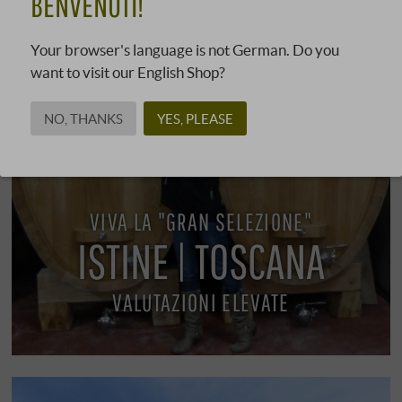
BENVENUTI!
Your browser's language is not German. Do you
want to visit our English Shop?
NO, THANKS
YES, PLEASE
VIVA LA "GRAN SELEZIONE"
ISTINE | TOSCANA
VALUTAZIONI ELEVATE