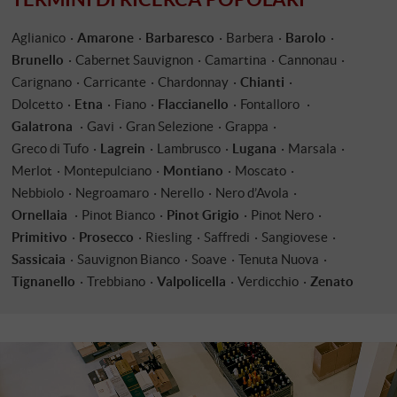
Aglianico
Amarone
Barbaresco
Barbera
Barolo
Brunello
Cabernet Sauvignon
Camartina
Cannonau
Carignano
Carricante
Chardonnay
Chianti
Dolcetto
Etna
Fiano
Flaccianello
Fontalloro
Galatrona
Gavi
Gran Selezione
Grappa
Greco di Tufo
Lagrein
Lambrusco
Lugana
Marsala
Merlot
Montepulciano
Montiano
Moscato
Nebbiolo
Negroamaro
Nerello
Nero d’Avola
Ornellaia
Pinot Bianco
Pinot Grigio
Pinot Nero
Primitivo
Prosecco
Riesling
Saffredi
Sangiovese
Sassicaia
Sauvignon Bianco
Soave
Tenuta Nuova
Tignanello
Trebbiano
Valpolicella
Verdicchio
Zenato