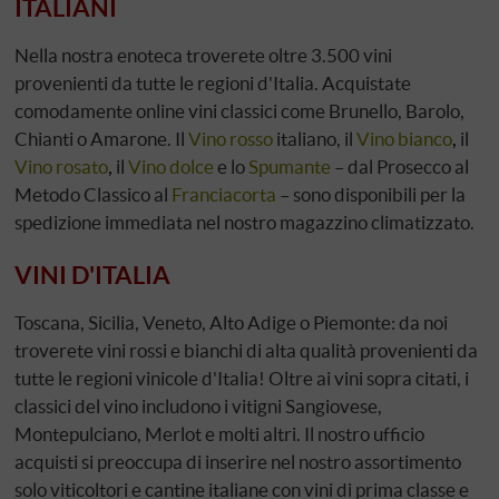
ITALIANI
Nella nostra enoteca troverete oltre 3.500 vini
provenienti da tutte le regioni d'Italia. Acquistate
comodamente online vini classici come Brunello, Barolo,
Chianti o Amarone.
I
l
Vino rosso
italiano, il
Vino bianco
,
il
Vino rosato
,
il
Vino dolce
e lo
Spumante
– dal Prosecco al
Meto
do Classico al
Franciacorta
– sono disponibili per la
spedizione immediata nel nostro magazzino climatizzato.
VINI D'ITALIA
Toscana, Sicilia, Veneto, Alto Adige o Piemonte: da noi
troverete vini rossi e bianchi di alta qualità provenienti da
tutte le regioni vinicole d'Italia! Oltre ai vini sopra citati, i
classici del vino includono i vitigni Sangiovese,
Montepulciano, Merlot e molti altri. Il nostro ufficio
acquisti si preoccupa di inserire nel nostro assortimento
solo viticoltori e cantine italiane con vini di prima classe e