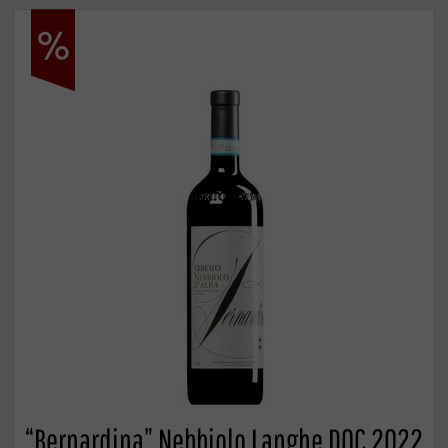
“Bernardina” Nebbiolo Langhe DOC 2022