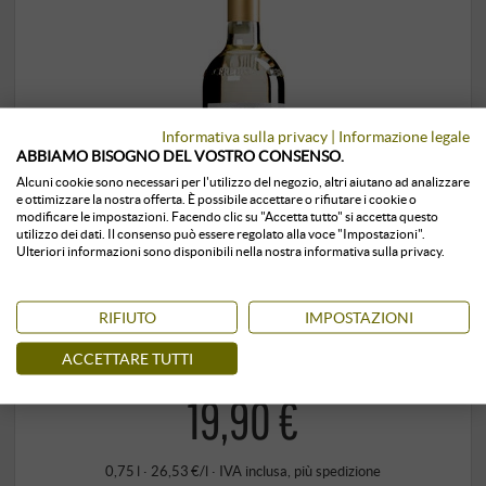
Informativa sulla privacy
|
Informazione legale
ABBIAMO BISOGNO DEL VOSTRO CONSENSO.
Alcuni cookie sono necessari per l'utilizzo del negozio, altri aiutano ad analizzare
e ottimizzare la nostra offerta. È possibile accettare o rifiutare i cookie o
modificare le impostazioni. Facendo clic su "Accetta tutto" si accetta questo
utilizzo dei dati. Il consenso può essere regolato alla voce "Impostazioni".
Ulteriori informazioni sono disponibili nella nostra informativa sulla privacy.
RIFIUTO
IMPOSTAZIONI
“Blangè" Arneis Langhe DOC 2025 (BIO)
ACCETTARE TUTTI
Ceretto | Piemonte
19,90 €
0,75 l · 26,53 €/l
·
IVA inclusa
, più
spedizione