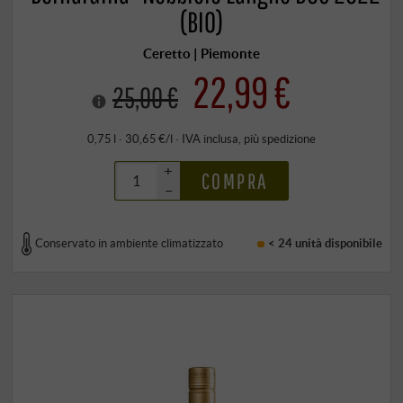
(BIO)
Ceretto | Piemonte
22,99 €
25,00 €
0,75 l · 30,65 €/l
·
IVA inclusa
, più
spedizione
+
COMPRA
–
Conservato in ambiente climatizzato
< 24 unità
disponibile