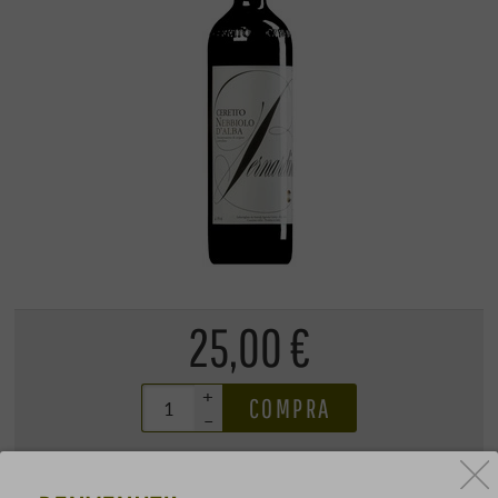
25,00 €
+
COMPRA
–
0,75 l · 33,33 €/l
·
IVA inclusa
, più
spedizione
subito disponibile