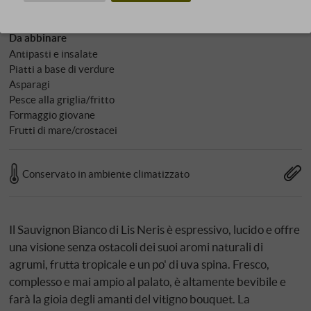
Da abbinare
Antipasti e insalate
Piatti a base di verdure
Asparagi
Pesce alla griglia/fritto
Formaggio giovane
Frutti di mare/crostacei
Conservato in ambiente climatizzato
Il Sauvignon Bianco di Lis Neris è espressivo, lucido e offre
una visione senza ostacoli dei suoi aromi naturali di
agrumi, frutta tropicale e un po' di uva spina. Fresco,
complesso e mai ampio al palato, è altamente bevibile e
farà la gioia degli amanti del vitigno bouquet. La