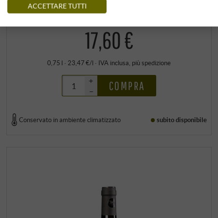
2025
ACCETTARE TUTTI
Cantina Terlan | Alto Adige
17,60 €
0,75 l · 23,47 €/l
·
IVA inclusa
, più
spedizione
+
COMPRA
–
Conservato in ambiente climatizzato
subito disponibile