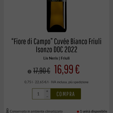
“Fiore di Campo” Cuvée Bianco Friuli
Isonzo DOC 2022
Lis Neris | Friuli
16,99 €
17,90 €
0,75 l · 22,65 €/l
·
IVA inclusa
, più
spedizione
+
COMPRA
–
Conservato in ambiente climatizzato
1 unità
disponibile