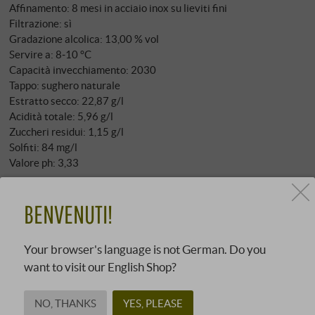
Affinamento: 8 mesi in acciaio inox su lieviti fini
Filtrazione: sì
Gradazione alcolica: 13,00 % vol
Servire a: 8‑10 °C
Capacità invecchiamento: 2030
Tappo: sughero naturale
Estratto secco: 22,87 g/l
Acidità totale: 5,96 g/l
Zuccheri residui: 1,15 g/l
Solfiti: 84 mg/l
Valore ph: 3,33
Allergeni
contiene solfiti
BENVENUTI!
Informazioni nutrizionali per 100 ml
Energia in kcal: 79 kcal
Your browser's language is not German. Do you
Energia in kJ: 330 kJ
want to visit our English Shop?
Carattere
NO, THANKS
YES, PLEASE
Fruttato/sentori di frutta a bacca rossa o bianca/succoso