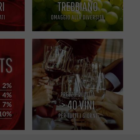
RI
TREBBIANO
ATI
OMAGGIO ALLA DIVERSITÀ
PREZZO-QUALITÀ
> 40 VINI
PER TUTTI I GIORNI