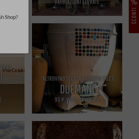
MO
VALUTAZIONI ELEVATE
sh Shop?
 2023
|
"ALTROVINO" COSTA TOSCANA 2023
DUEMANI
E
93 P. WINE ADVOCATE