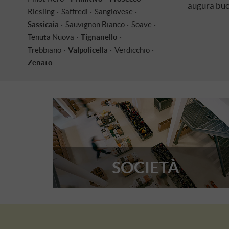
augura buon
Riesling
Saffredi
Sangiovese
Sassicaia
Sauvignon Bianco
Soave
Tenuta Nuova
Tignanello
Trebbiano
Valpolicella
Verdicchio
Zenato
SOCIETÀ