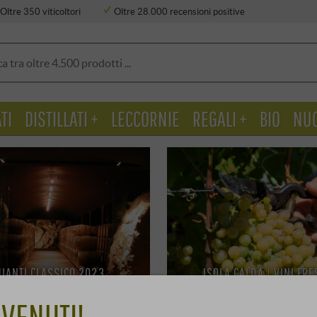
Oltre 350 viticoltori
Oltre 28.000 recensioni positive
TI
DISTILLATI +
LECCORNIE
REGALI +
BIO
NU
HIANTI CLASSICO 2023
ISOLA CALDA | VINI FRE
SOLE E OLENA
GRILLO
VENUTI!