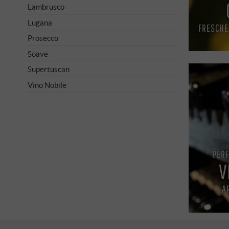
Lambrusco
Lugana
FRESCHE
Prosecco
Soave
Supertuscan
Vino Nobile
PER
V
A