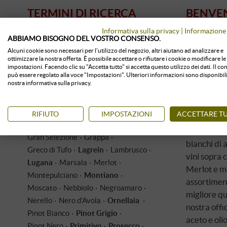
TERMINI DI RICERCA
BENVEN
POPOLARI
Informativa sulla privacy
|
Informazione 
Nella nostr
ABBIAMO BISOGNO DEL VOSTRO CONSENSO.
d'Italia. A
Aglianico
Amarone
Barbaresco
Alcuni cookie sono necessari per l'utilizzo del negozio, altri aiutano ad analizzare e
Chianti o 
ottimizzare la nostra offerta. È possibile accettare o rifiutare i cookie o modificare le
Barbera
Barolo
Brunello
impostazioni. Facendo clic su "Accetta tutto" si accetta questo utilizzo dei dati. Il c
dolce
e lo
S
Cabernet Sauvignon
Camartina
può essere regolato alla voce "Impostazioni". Ulteriori informazioni sono disponibili
nostra informativa sulla privacy.
disponibili
Cannonau
Carignano
Carricante
Chardonnay
Chianti
Dolcetto
VINI D'
Etna
Fiano
Flaccianello
RIFIUTO
IMPOSTAZIONI
ACCETTARE TU
Fontalloro
Galatrona
Gavi
Toscana, Si
Gran Selezione
Grappa
bianchi di a
Greco di Tufo
Lagrein
Lambrusco
vini sopra c
Lugana
Marsala
Merlot
Merlot e mol
Montepulciano
Montiano
assortiment
Moscato
Nebbiolo
Negroamaro
migliore qu
Nerello
Nero d’Avola
Ornellaia
nostra offi
Pinot Bianco
Pinot Grigio
aceto e oli
Pinot Nero
Primitivo
Prosecco