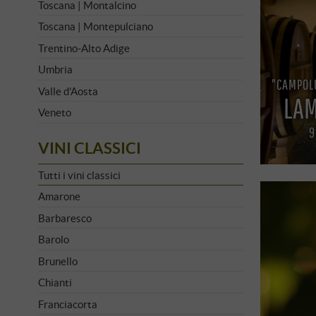
Toscana | Montalcino
Toscana | Montepulciano
Trentino-Alto Adige
Umbria
"CAMPOL
Valle d'Aosta
LAM
Veneto
9
VINI CLASSICI
Tutti i vini classici
Amarone
Barbaresco
Barolo
Brunello
Chianti
Franciacorta