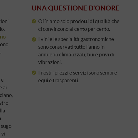
UNA QUESTIONE D'ONORE
gioni
Offriamo solo prodotti di qualità che
lo,
ci convincono al cento per cento.
ino
I vini e le specialità gastronomiche
sono
sono conservati tutto l'anno in
.
ambienti climatizzati, bui e privi di
vibrazioni.
I nostri prezzi e servizi sono sempre
 e
equi e trasparenti.
e ai
lciano,
ostro
lla
a
 sugo,
 vi