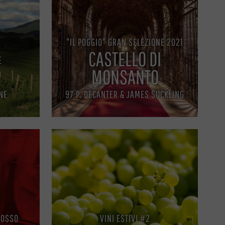
"IL POGGIO" GRAN SELEZIONE 2021
CASTELLO DI
E
MONSANTO
NE
97 P. DECANTER & JAMES SUCKLING
ROSSO
VINI ESTIVI #2