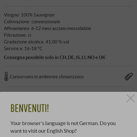
Vitigno: 100% Sauvignon
Coltivazione: convenzionale
Affinamento: 6‑12 mesi acciaio inossidabile
Filtrazione: sì
Gradazione alcolica: 41,00 % vol
Servire a: 16‑18 °C
Consegna possibile solo in CH, DE, IS, LI, NO e UK
Conservato in ambiente climatizzato
Il Sauvignon Blanc è il più espressivo tra i vitigni a bacca
BENVENUTI!
bianca – inconfondibile, sicuro di sé, con un profilo
aromatico che polarizza. Nel vino, mostra le sue famose
Your browser's language is not German. Do you
note "verdi"; nella grappa, rivela un lato
want to visit our English Shop?
sorprendentemente diverso. Le vinacce fresche e