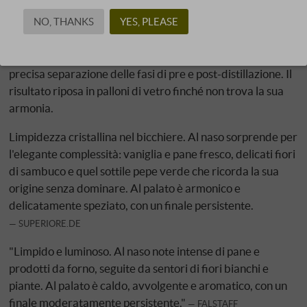
diraspate, provenienti da zone di coltivazione selezionate,
NO, THANKS
YES, PLEASE
vengono fatte fermentare anaerobicamente in acciaio
inox e immediatamente distillate – lentamente,
nell'alambicco a vapore in rame di Benito Nonino, con una
precisa separazione delle fasi di pre e post-distillazione. Il
risultato riposa in palloni di vetro finché non trova la sua
armonia.
Limpidezza cristallina nel bicchiere. Al naso sorprende per
l'elegante complessità: vaniglia e pane fresco, delicati fiori
di sambuco e quel sottile pepe verde che ricorda la sua
origine senza dominare. Al palato è armonico e
delicatamente speziato, con un finale persistente.
SUPERIORE.DE
"Limpido e luminoso. Al naso note intense di pane e
prodotti da forno, seguite da sentori di fiori bianchi e
piante. Al palato è caldo, avvolgente e aromatico, con un
finale moderatamente persistente."
FALSTAFF