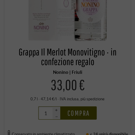
Grappa Il Merlot Monovitigno · in
confezione regalo
Nonino | Friuli
33,00 €
0,7 l · 47,14 €/l
·
IVA inclusa
, più
spedizione
+
COMPRA
–
Conservato in ambiente climatizzato
< 24 unità
disponibile