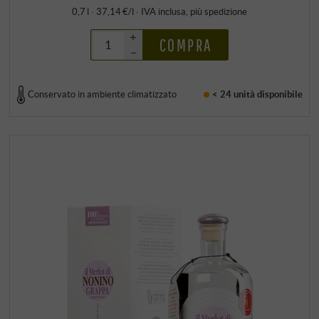
0,7 l · 37,14 €/l
·
IVA inclusa
, più
spedizione
+
COMPRA
–
Conservato in ambiente climatizzato
< 24 unità
disponibile