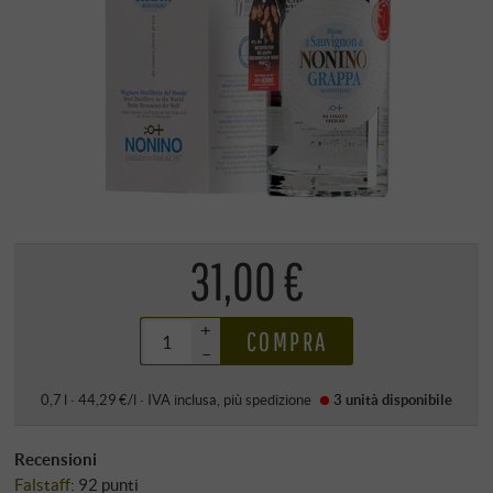
31,00 €
+
COMPRA
–
0,7 l · 44,29 €/l
·
IVA inclusa
, più
spedizione
3 unità
disponibile
Recensioni
Falstaff
:
92 punti