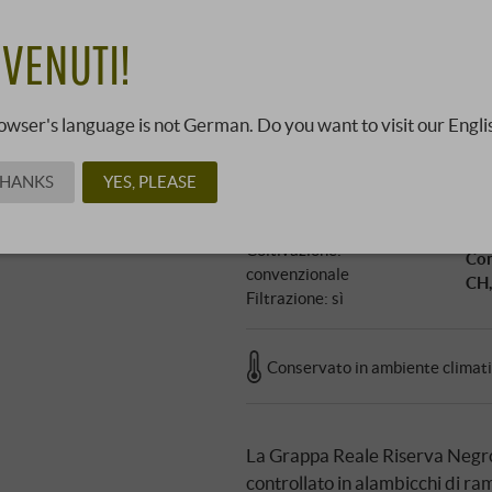
43,0
VENUTI!
30000271 ·
0,7 l · 61,43 €/l
·
Pr
owser's language is not German. Do you want to visit our Engli
Vitigno: Vinacce
Gra
THANKS
YES, PLEASE
selezionate della Marca
42,
Trevigiana
Ser
Coltivazione:
Con
convenzionale
CH,
Filtrazione: sì
Conservato in ambiente climat
La Grappa Reale Riserva Negron
controllato in alambicchi di ram