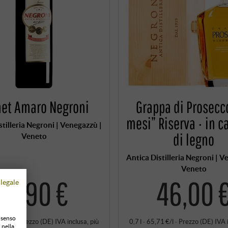
net Amaro Negroni
Grappa di Prosecc
mesi” Riserva · in c
stilleria Negroni | Venegazzù |
di legno
Veneto
Antica Distilleria Negroni | V
Veneto
15,90 €
46,00 
legale
onsenso
71 €/l
·
Prezzo (DE)
IVA inclusa
, più
0,7 l · 65,71 €/l
·
Prezzo (DE)
IVA 
 nella