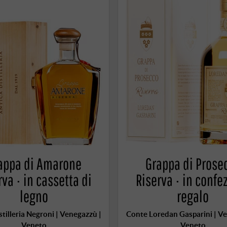
appa di Amarone
Grappa di Prose
rva · in cassetta di
Riserva · in confe
legno
regalo
stilleria Negroni | Venegazzù |
Conte Loredan Gasparini | V
Veneto
Veneto