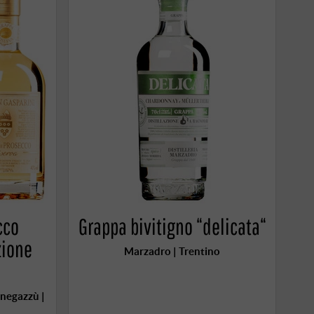
cco
Grappa bivitigno “delicata“
zione
Marzadro | Trentino
enegazzù |