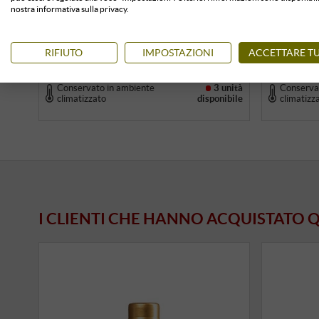
spedizione
nostra informativa sulla privacy.
+
COMPRA
–
RIFIUTO
IMPOSTAZIONI
ACCETTARE TU
Conservato in ambiente
3 unità
Conserva
climatizzato
disponibile
climatizz
I CLIENTI CHE HANNO ACQUISTATO