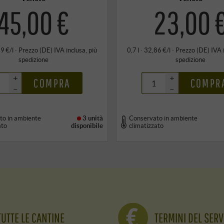
45,00 €
23,00 
29 €/l
·
Prezzo (DE)
IVA inclusa
, più
0,7 l · 32,86 €/l
·
Prezzo (DE)
IVA 
spedizione
spedizione
+
+
COMPRA
COMPR
–
–
to in ambiente
3 unità
Conservato in ambiente
ato
disponibile
climatizzato
TUTTE LE CANTINE
TERMINI DEL SERV