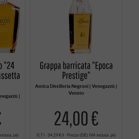
o “24
Grappa barricata “Epoca
assetta
Prestige“
Antica Distilleria Negroni | Venegazzù |
Veneto
enegazzù |
€
24,00 €
inclusa
, più
0,7 l · 34,29 €/l
·
Prezzo (DE)
IVA inclusa
, più