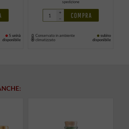
spedizione
+
A
COMPRA
–
5 unità
Conservato in ambiente
subito
disponibile
climatizzato
disponibile
ANCHE: