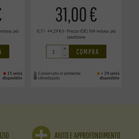
€
31,00 €
inclusa
, più
0,7 l · 44,29 €/l
·
Prezzo (DE)
IVA inclusa
, più
spedizione
+
A
COMPRA
–
11 unità
Conservato in ambiente
< 24 unità
disponibile
climatizzato
disponibile
IZIO
AIUTO E APPROFONDIMENTO