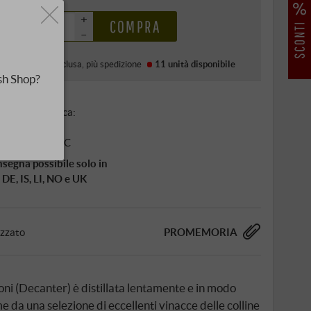
0 €
+
COMPRA
–
ezzo (DE)
IVA inclusa
, più
spedizione
11 unità
disponibile
sh Shop?
dazione alcolica:
00 % vol
vire a: 14‑16 °C
segna possibile solo in
 DE, IS, LI, NO e UK
izzato
PROMEMORIA
i (Decanter) è distillata lentamente e in modo
e da una selezione di eccellenti vinacce delle colline