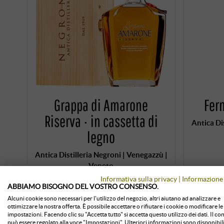
Grappa di Amarone
Fer
Riserva · in cassetta di
Antica Di
legno
Antica Distilleria Negroni | Venegazzù |
Veneto
45,00 €
Informativa sulla privacy
|
Informazione 
ABBIAMO BISOGNO DEL VOSTRO CONSENSO.
Alcuni cookie sono necessari per l'utilizzo del negozio, altri aiutano ad analizzare e
ottimizzare la nostra offerta. È possibile accettare o rifiutare i cookie o modificare le
impostazioni. Facendo clic su "Accetta tutto" si accetta questo utilizzo dei dati. Il c
0,7 l · 64,29 €/l
·
Prezzo (DE)
IVA inclusa
, più
0,7 l · 22,
può essere regolato alla voce "Impostazioni". Ulteriori informazioni sono disponibili