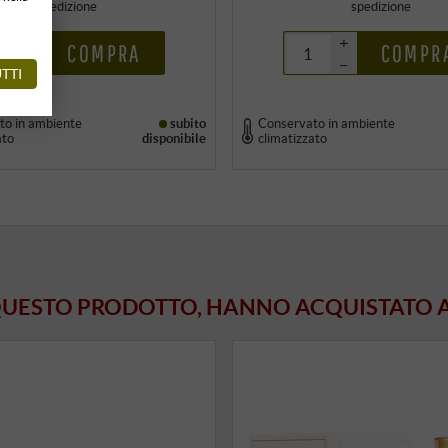
spedizione
spedizione
+
+
COMPRA
COMPR
–
–
TTI
to in ambiente
subito
Conservato in ambiente
ato
disponibile
climatizzato
 QUESTO PRODOTTO, HANNO ACQUISTATO 