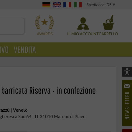
Spedizione: DE
WÄHLEN
AWARDS
IL MIO ACCOUNT
CARRELLO
OVO
VENDITA
Vi
As
 barricata Riserva · in confezione
öf
gazzù | Veneto
Ungheresca Sud 64 | IT 31010 Mareno di Piave