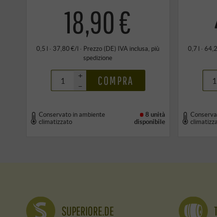
18,90 €
0,5 l · 37,80 €/l
·
Prezzo (DE)
IVA inclusa
, più
0,7 l · 64,
spedizione
+
COMPRA
–
Conservato in ambiente
8 unità
Conserva
climatizzato
disponibile
climatizz
SUPERIORE.DE