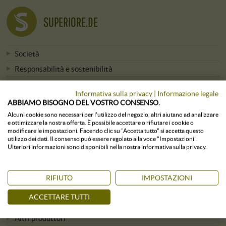
SUPERIORE.DE
Società
Responsabilità e sostenibilità
Offerte di lavoro attuali
Informativa sulla privacy
|
Informazione legale
Press & Media
ABBIAMO BISOGNO DEL VOSTRO CONSENSO.
Newsletter
Alcuni cookie sono necessari per l'utilizzo del negozio, altri aiutano ad analizzare
e ottimizzare la nostra offerta. È possibile accettare o rifiutare i cookie o
modificare le impostazioni. Facendo clic su "Accetta tutto" si accetta questo
utilizzo dei dati. Il consenso può essere regolato alla voce "Impostazioni".
Ulteriori informazioni sono disponibili nella nostra informativa sulla privacy.
TUTTE LE CANTINE
RIFIUTO
IMPOSTAZIONI
Viticoltori dalla A alla Z
ACCETTARE TUTTI
Viticoltori per regione
Altri produttori