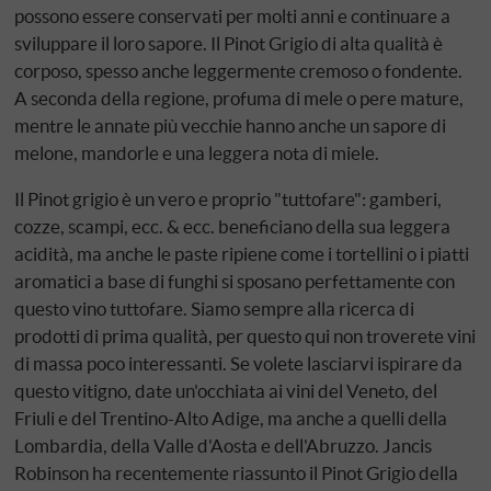
possono essere conservati per molti anni e continuare a
sviluppare il loro sapore. Il Pinot Grigio di alta qualità è
corposo, spesso anche leggermente cremoso o fondente.
A seconda della regione, profuma di mele o pere mature,
mentre le annate più vecchie hanno anche un sapore di
melone, mandorle e una leggera nota di miele.
Il Pinot grigio è un vero e proprio "tuttofare": gamberi,
cozze, scampi, ecc. & ecc. beneficiano della sua leggera
acidità, ma anche le paste ripiene come i tortellini o i piatti
aromatici a base di funghi si sposano perfettamente con
questo vino tuttofare. Siamo sempre alla ricerca di
prodotti di prima qualità, per questo qui non troverete vini
di massa poco interessanti. Se volete lasciarvi ispirare da
questo vitigno, date un'occhiata ai vini del Veneto, del
Friuli e del Trentino-Alto Adige, ma anche a quelli della
Lombardia, della Valle d'Aosta e dell'Abruzzo. Jancis
Robinson ha recentemente riassunto il Pinot Grigio della