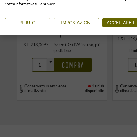
cassetta di legno
E. Pira & F
nostra informativa sulla privacy.
E. Pira & Figli / Chiara Boschis | Piemonte
639,00 €
RIFIUTO
IMPOSTAZIONI
ACCETTARE TU
1,5 l · 126,
3 l · 213,00 €/l
·
Prezzo (DE)
IVA inclusa
, più
spedizione
Limi
+
COMPRA
–
Conservato in ambiente
1 unità
Conserva
climatizzato
disponibile
climatizz