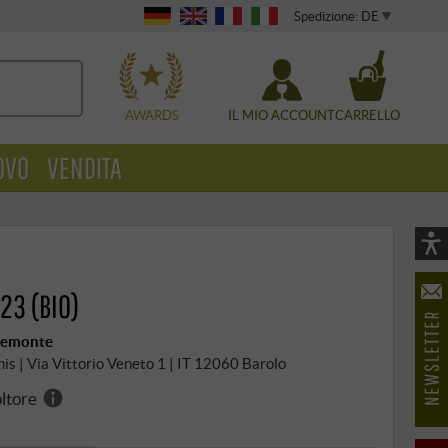
Spedizione: DE
WÄHLEN
AWARDS
IL MIO ACCOUNT
CARRELLO
OVO
VENDITA
Vi
As
23 (BIO)
öf
 Piemonte
chis | Via Vittorio Veneto 1 | IT 12060 Barolo
oltore