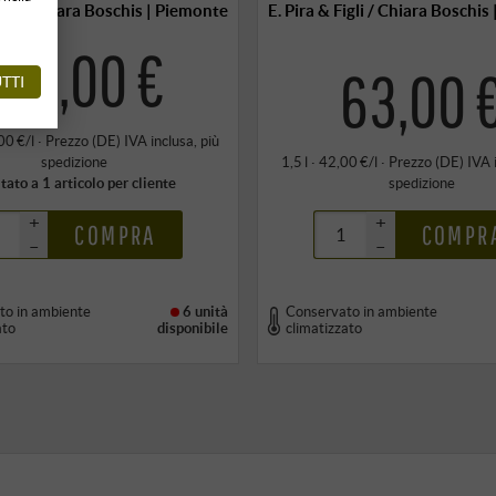
igli / Chiara Boschis | Piemonte
E. Pira & Figli / Chiara Boschi
189,00 €
63,00 
TTI
00 €/l
·
Prezzo (DE)
IVA inclusa
, più
spedizione
1,5 l · 42,00 €/l
·
Prezzo (DE)
IVA 
tato a 1 articolo per cliente
spedizione
+
+
COMPRA
COMPR
–
–
to in ambiente
6 unità
Conservato in ambiente
ato
disponibile
climatizzato