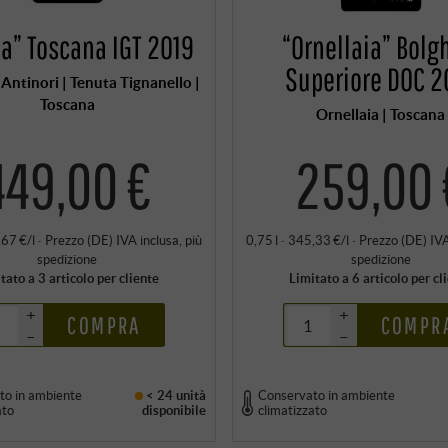
ia” Toscana IGT 2019
“Ornellaia” Bolg
Superiore DOC 2
Antinori | Tenuta Tignanello |
Toscana
Ornellaia | Toscana
449,00 €
259,00 
,67 €/l
·
Prezzo (DE)
IVA inclusa
, più
0,75 l · 345,33 €/l
·
Prezzo (DE)
IVA
spedizione
spedizione
tato a 3 articolo per cliente
Limitato a 6 articolo per cl
+
+
COMPRA
COMPR
–
–
to in ambiente
< 24 unità
Conservato in ambiente
ato
disponibile
climatizzato