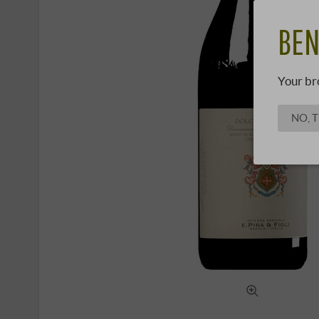
BEN
Your br
NO, 