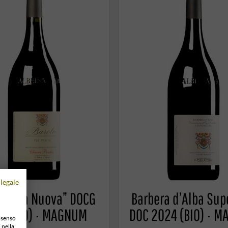
legale
o “Via Nuova” DOCG
Barbera d’Alba Sup
1 (BIO) · MAGNUM
DOC 2024 (BIO) · 
onsenso
 nella