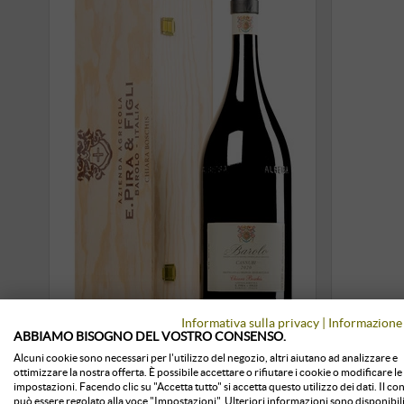
Informativa sulla privacy
|
Informazione 
ABBIAMO BISOGNO DEL VOSTRO CONSENSO.
Barolo Cannubi DOCG 2020
Barol
Alcuni cookie sono necessari per l'utilizzo del negozio, altri aiutano ad analizzare e
(BIO) · Doppio MAGNUM in
202
ottimizzare la nostra offerta. È possibile accettare o rifiutare i cookie o modificare le
impostazioni. Facendo clic su "Accetta tutto" si accetta questo utilizzo dei dati. Il c
può essere regolato alla voce "Impostazioni". Ulteriori informazioni sono disponibili