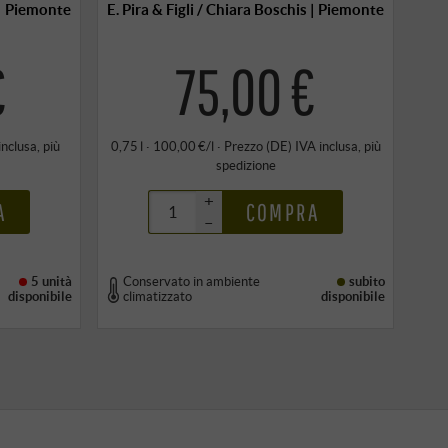
s | Piemonte
E. Pira & Figli / Chiara Boschis | Piemonte
€
75,00 €
inclusa
, più
0,75 l · 100,00 €/l
·
Prezzo (DE)
IVA inclusa
, più
spedizione
+
A
COMPRA
–
5 unità
Conservato in ambiente
subito
disponibile
climatizzato
disponibile