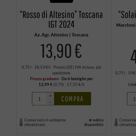
“Rosso di Altesino” Toscana
“Sola
IGT 2024
Marchesi 
Az. Agr. Altesino | Toscana
13,90 €
0,75 l · 18,53 €/l
·
Prezzo (DE)
IVA inclusa
, più
spedizione
0,75 l · 598
Prezzo graduato
·
Da 6 bottiglie per
12,99 €
(0,75l · 17,32 €/l)
Limi
+
COMPRA
–
Conservato in ambiente
subito
Conserva
climatizzato
disponibile
climatizz