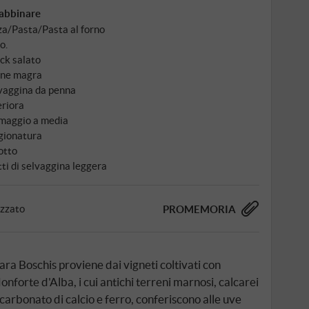
abbinare
za/Pasta/Pasta al forno
o.
ck salato
ne magra
vaggina da penna
eriora
maggio a media
gionatura
otto
tti di selvaggina leggera
izzato
PROMEMORIA
iara Boschis proviene dai vigneti coltivati con
nforte d'Alba, i cui antichi terreni marnosi, calcarei
, carbonato di calcio e ferro, conferiscono alle uve