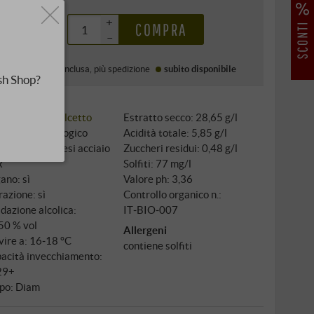
,99 €
+
COMPRA
–
Prezzo (DE)
IVA inclusa
, più
spedizione
subito disponibile
sh Shop?
igno: 100%
Dolcetto
Estratto secco: 28,65 g/l
tivazione: biologico
Acidità totale: 5,85 g/l
inamento: 5 mesi acciaio
Zuccheri residui: 0,48 g/l
x
Solfiti: 77 mg/l
ano: sì
Valore ph: 3,36
razione: sì
Controllo organico n.:
dazione alcolica:
IT‑BIO‑007
50 % vol
Allergeni
vire a: 16‑18 °C
contiene solfiti
acità invecchiamento:
29+
po: Diam