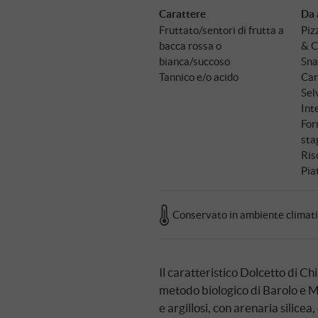
Carattere
Da 
Fruttato/sentori di frutta a
Piz
bacca rossa o
& C
bianca/succoso
Sna
Tannico e/o acido
Car
Sel
Int
For
sta
Ris
Pia
Conservato in ambiente climat
Il caratteristico Dolcetto di Ch
metodo biologico di Barolo e Mo
e argillosi, con arenaria silicea