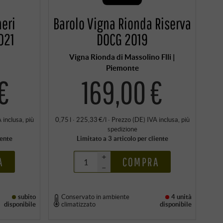
heri
Barolo Vigna Rionda Riserva
021
DOCG 2019
Vigna Rionda di Massolino Flli |
Piemonte
€
169,00 €
 inclusa
, più
0,75 l · 225,33 €/l
·
Prezzo (DE)
IVA inclusa
, più
spedizione
iente
Limitato a 3 articolo per cliente
+
A
COMPRA
–
subito
Conservato in ambiente
4 unità
disponibile
climatizzato
disponibile