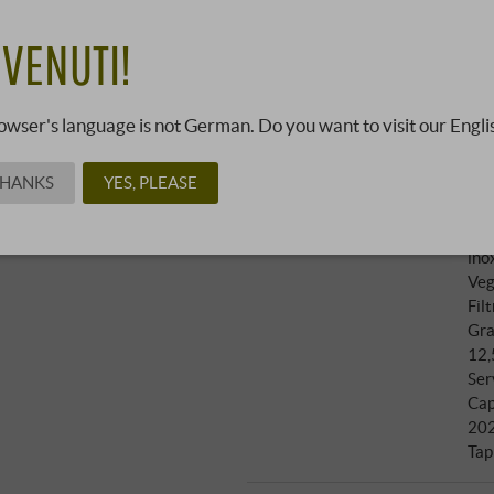
17
VENUTI!
18,90 €
05162423 ·
0,75 l · 23,99 €/l
·
owser's language is not German. Do you want to visit our Engli
THANKS
YES, PLEASE
Vit
Recensioni
Col
Bibenda
:
Aff
Falstaff
:
91 punti
ino
Veg
Filt
Gra
12,
Ser
Cap
20
Tap