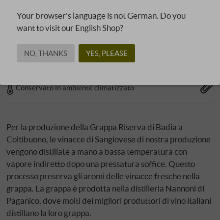
Filtrazione: sì
Your browser's language is not German. Do you
Gradazione alcolica: 42,00 % vol
want to visit our English Shop?
Servire a: 16‑18 °C
Tappo: sughero naturale
NO, THANKS
YES, PLEASE
Consegna possibile solo in CH, DE, IS, LI, NO e UK
Conservato in ambiente climatizzato
Per la produzione della Grappa Riserva di Badia a
Coltibuono, le vinacce di Sangiovese di nostra produzione
vengono distillate a mano a bassa temperatura con
vapore indiretto dopo una pressatura soffice. Questo
processo preserva gli aromi delle vinacce fresche nella
grappa. La grappa è prodotta nella distilleria Nannoni di
Paganico, dove molti dei migliori produttori di vino italiani
distillano la loro grappa.