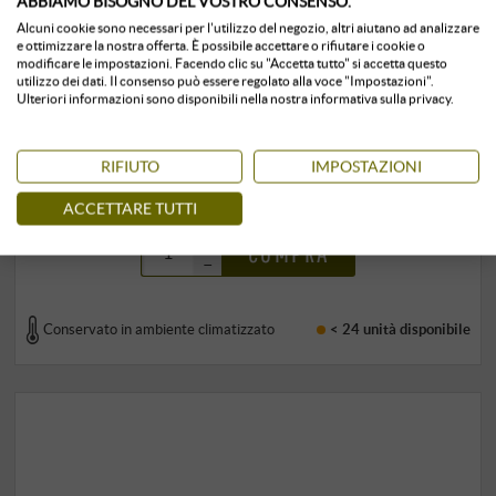
ABBIAMO BISOGNO DEL VOSTRO CONSENSO.
“Unica” Grappa bianca · in confezione
Alcuni cookie sono necessari per l'utilizzo del negozio, altri aiutano ad analizzare
e ottimizzare la nostra offerta. È possibile accettare o rifiutare i cookie o
regalo
modificare le impostazioni. Facendo clic su "Accetta tutto" si accetta questo
utilizzo dei dati. Il consenso può essere regolato alla voce "Impostazioni".
Ulteriori informazioni sono disponibili nella nostra informativa sulla privacy.
Distillerie Berta | Piemonte
37,00 €
RIFIUTO
IMPOSTAZIONI
0,5 l · 74,00 €/l
·
IVA inclusa
, più
spedizione
ACCETTARE TUTTI
+
COMPRA
–
Conservato in ambiente climatizzato
< 24 unità
disponibile