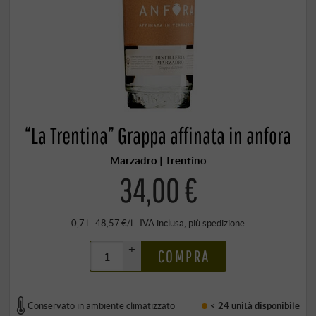
“La Trentina” Grappa affinata in anfora
Marzadro | Trentino
34,00 €
0,7 l · 48,57 €/l
·
IVA inclusa
, più
spedizione
+
COMPRA
–
Conservato in ambiente climatizzato
< 24 unità
disponibile