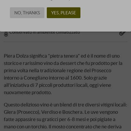
Formaggio stagionato
Torte e pasticcini
NO, THANKS
YES, PLEASE
Terrine e paté
Conservato in ambiente climatizzato
Piera Dolza significa "pietra tenera" ed è il nome di uno
storico e rarissimo vino da dessert che fu prodotto per la
prima volta nella tradizionale regione del Prosecco
intorno a Conegliano intorno al 1600. Solo grazie
all'iniziativa di 7 piccoli produttori locali, oggi viene
nuovamente prodotto.
Questo delizioso vino è un blend di tre diversi vitigni locali:
Glera (Prosecco), Verdiso e Boschera. Le uve vengono
fatte appassire su graticci per 6-8 mesi e poi pigiate a
mano con un torchio. Il mosto concentrato che ne deriva