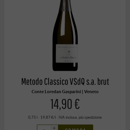
Metodo Classico VSdQ s.a. brut
Conte Loredan Gasparini | Veneto
14,90 €
0,75 l · 19,87 €/l
·
IVA inclusa
, più
spedizione
+