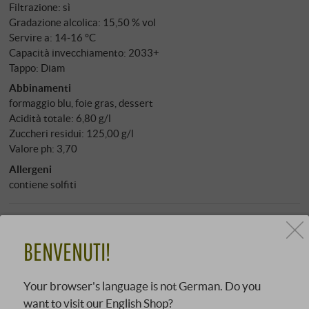
Filtrazione: sì
Gradazione alcolica: 15,50 % vol
Servire a: 14‑16 °C
Capacità invecchiamento: 2033+
Tappo: Diam
Abbinamenti
formaggio blu, foie gras, dessert
Acidità totale: 6,80 g/l
Zuccheri residui: 125,00 g/l
Valore ph: 3,70
Allergeni
contiene solfiti
Carattere
Armonioso/morbido e rotondo
BENVENUTI!
Da abbinare
Your browser's language is not German. Do you
Dolci
want to visit our English Shop?