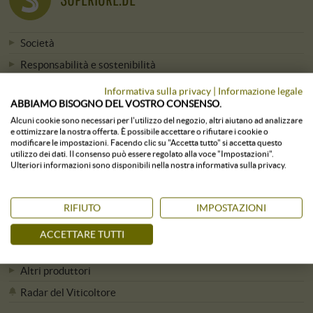
Società
Responsabilità e sostenibilità
Offerte di lavoro attuali
Informativa sulla privacy
|
Informazione legale
ABBIAMO BISOGNO DEL VOSTRO CONSENSO.
Press & Media
Alcuni cookie sono necessari per l'utilizzo del negozio, altri aiutano ad analizzare
Newsletter
e ottimizzare la nostra offerta. È possibile accettare o rifiutare i cookie o
modificare le impostazioni. Facendo clic su "Accetta tutto" si accetta questo
utilizzo dei dati. Il consenso può essere regolato alla voce "Impostazioni".
Ulteriori informazioni sono disponibili nella nostra informativa sulla privacy.
TUTTE LE CANTINE
RIFIUTO
IMPOSTAZIONI
Viticoltori dalla A alla Z
ACCETTARE TUTTI
Viticoltori per regione
Altri produttori
Radar del Viticoltore