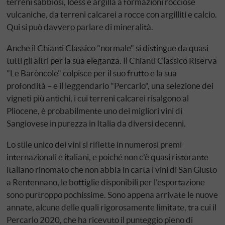
terreni sabbiosi, loess e argilla a formazioni rocciose
vulcaniche, da terreni calcarei a rocce con argilliti e calcio.
Qui si può davvero parlare di mineralità.
Anche il Chianti Classico "normale" si distingue da quasi
tutti gli altri per la sua eleganza. Il Chianti Classico Riserva
"Le Baròncole" colpisce per il suo frutto e la sua
profondità – e il leggendario "Percarlo", una selezione dei
vigneti più antichi, i cui terreni calcarei risalgono al
Pliocene, è probabilmente uno dei migliori vini di
Sangiovese in purezza in Italia da diversi decenni.
Lo stile unico dei vini si riflette in numerosi premi
internazionali e italiani, e poiché non c'è quasi ristorante
italiano rinomato che non abbia in carta i vini di San Giusto
a Rentennano, le bottiglie disponibili per l'esportazione
sono purtroppo pochissime. Sono appena arrivate le nuove
annate, alcune delle quali rigorosamente limitate, tra cui il
Percarlo 2020, che ha ricevuto il punteggio pieno di