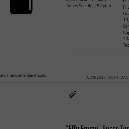
bar
maturazione.
James Suckling
:
92 punti
Fil
Gra
13
Ser
Ca
20
Tap
to in ambiente climatizzato
09382619 ·
0,75 l · 37,3
“Effe Emme” Rosso Ter