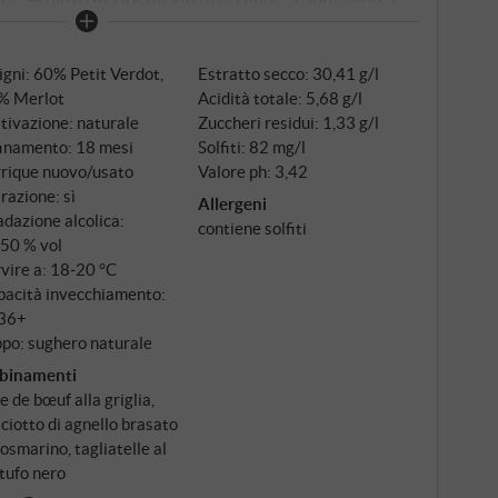
a Cantina. Un duetto di esuberanza e maturità. Il
ti piantati nel 2011 – giovani, ma in una posizione
igni: 60% Petit Verdot,
Estratto secco: 30,41 g/l
ioni: argille ricche di ferro, profondità minerale,
% Merlot
Acidità totale: 5,68 g/l
 Canale di Piombino. Il Merlot proviene dai vecchi
tivazione: naturale
Zuccheri residui: 1,33 g/l
 determinano la fama della casa. Vendemmia
finamento: 18 mesi
Solfiti: 82 mg/l
he di legno, poi 18 mesi in barrique di rovere
rrique nuovo/usato
Valore ph: 3,42
no come dialogo, non come monologo.
trazione: sì
Allergeni
dazione alcolica:
contiene solfiti
,50 % vol
vire a: 18‑20 °C
pacità invecchiamento:
36+
po: sughero naturale
binamenti
e de bœuf alla griglia,
ciotto di agnello brasato
rosmarino, tagliatelle al
tufo nero