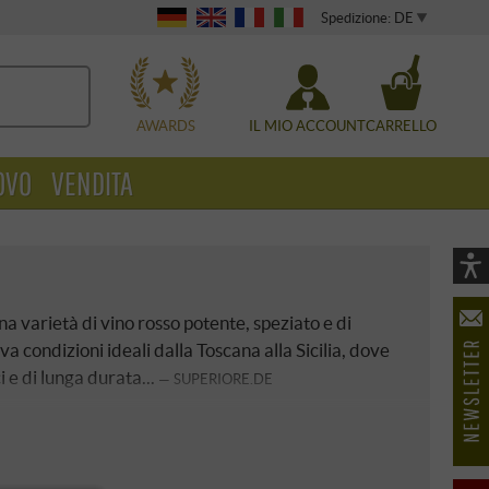
Spedizione: DE
WÄHLEN
AWARDS
IL MIO ACCOUNT
CARRELLO
OVO
VENDITA
Vi
As
na varietà di vino rosso potente, speziato e di
öf
ova condizioni ideali dalla Toscana alla Sicilia, dove
i e di lunga durata...
SUPERIORE.DE