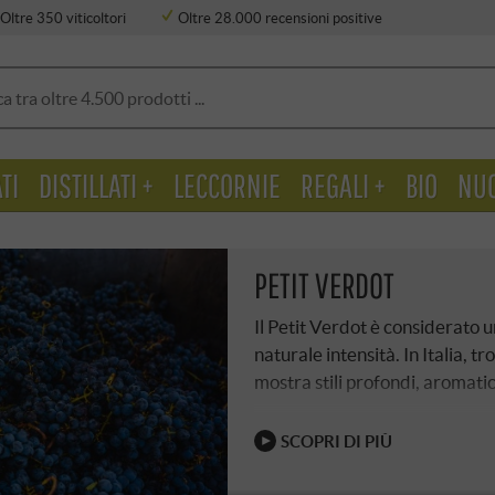
Oltre 350 viticoltori
Oltre 28.000 recensioni positive
TI
DISTILLATI +
LECCORNIE
REGALI +
BIO
NU
PETIT VERDOT
Il Petit Verdot è considerato u
naturale intensità. In Italia, tr
mostra stili profondi, aromatic
SCOPRI DI PIÙ