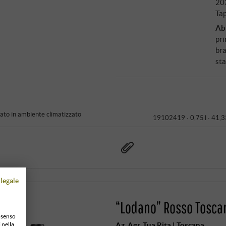
20
Tap
Ab
pri
bra
sta
to in ambiente climatizzato
19102419 ·
0,75 l · 41,3
legale
“Lodano” Rosso Tosca
onsenso
Az. Agr. Tua Rita | Toscana
 nella