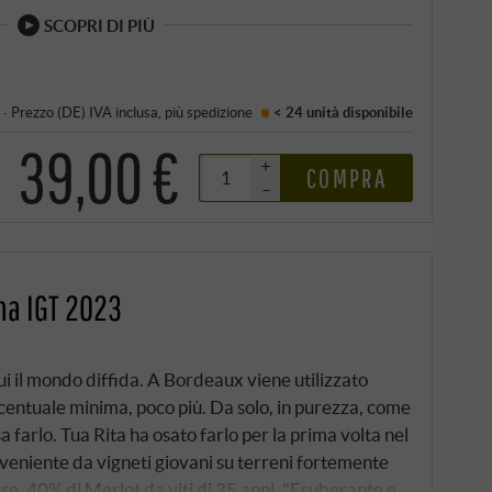
SCOPRI DI PIÙ
·
Prezzo (DE)
IVA inclusa
, più
spedizione
< 24 unità
disponibile
39,00 €
+
COMPRA
–
na IGT 2023
cui il mondo diffida. A Bordeaux viene utilizzato
entuale minima, poco più. Da solo, in purezza, come
 farlo. Tua Rita ha osato farlo per la prima volta nel
veniente da vigneti giovani su terreni fortemente
fere, 40% di Merlot da viti di 35 anni. "Esuberante e