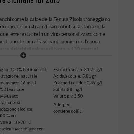
bianchi come la calce della Tenuta Zisola troneggiano
do uno dei più straordinari tributi alla storia della
due lettere cucite in un vino personalizzato come
me di uno dei più affascinanti pionieri dell'epoca
rreni ricchi di calcare di Noto, a 130 metri di
d-est, le caratteristiche uniche del terroir
Petit Verdot in purezza assoluta. Questa varietà
igno: 100% Petit Verdot
Estratto secco: 31,25 g/l
ova casa qui nel sud della Sicilia, viene raccolta a
tivazione: naturale
Acidità totale: 5,81 g/l
a fermentare a 28-30°C, seguita da una macerazione
finamento: 16 mesi
Zuccheri residui: 0,89 g/l
 affinato per circa 16 mesi in botti di rovere
/50 barrique
Solfiti: 88 mg/l
ovo/usato
Valore ph: 3,50
trazione: sì
Allergeni
dazione alcolica:
contiene solfiti
,00 % vol
vire a: 18‑20 °C
pacità invecchiamento: