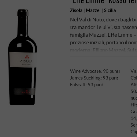
Zisola | Mazzei | Sicilia
Nel Val di Noto, dove i bagli 
tra mandorli e ulivi, sta nascen
famiglia Mazzei. Effe Emme – 
preziose iniziali, portano il no
moderna: Filippo Mazzei. Sui te
altitudine con esposizione a su
incontrano un vitigno raro: il 
Wine Advocate
:
90 punti
Vit
francese, che ha trovato una nu
James Suckling
:
93 punti
Col
mano a fine settembre e fatt
Falstaff
:
93 punti
Af
di 14 giorni. L'Effe Emme viene
50
francese da 225 litri.
nu
Fil
Gra
14
Ser
Ca