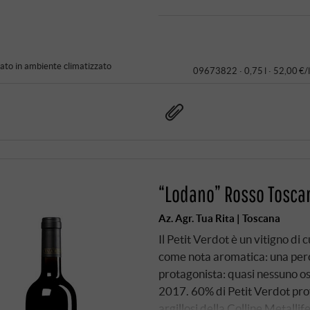
to in ambiente climatizzato
09673822 ·
0,75 l · 52,00 €/l
“Lodano” Rosso Tosca
Az. Agr. Tua Rita | Toscana
Il Petit Verdot è un vitigno di 
come nota aromatica: una perc
protagonista: quasi nessuno osa
2017. 60% di Petit Verdot pro
argillosi della Colline Metalli