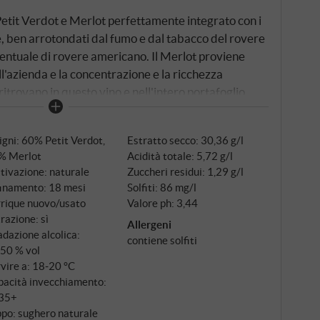
Petit Verdot e Merlot perfettamente integrato con i
ne, ben arrotondati dal fumo e dal tabacco del rovere
entuale di rovere americano. Il Merlot proviene
l'azienda e la concentrazione e la ricchezza
trovano in questo vino e nell'intero portafoglio
e spezie parlano in un profondo tono baritonale che
alla griglia, ma offre anche un eccellente rapporto
igni: 60% Petit Verdot,
Estratto secco: 30,36 g/l
DE
% Merlot
Acidità totale: 5,72 g/l
tivazione: naturale
Zuccheri residui: 1,29 g/l
finamento: 18 mesi
Solfiti: 86 mg/l
rrique nuovo/usato
Valore ph: 3,44
trazione: sì
Allergeni
dazione alcolica:
contiene solfiti
,50 % vol
vire a: 18‑20 °C
pacità invecchiamento:
35+
po: sughero naturale