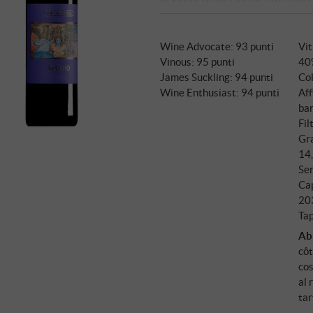
maturo", come afferma la stess
Petit Verdot proviene da vigne
Wine Advocate
:
93 punti
Vit
che non ha bisogno di presentaz
Vinous
:
95 punti
40
brezza marina proveniente dal
James Suckling
:
94 punti
Col
appezzamenti che da decenni
Wine Enthusiast
:
94 punti
Af
manuale, fermentazione in vasc
ba
francese e americano – il leg
Fil
Gra
14
Ser
Ca
20
Tap
Ab
côt
cos
al 
tar