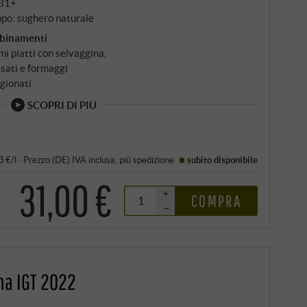
31+
po: sughero naturale
binamenti
mi piatti con selvaggina,
sati e formaggi
gionati
SCOPRI DI PIÙ
3 €/l
·
Prezzo (DE)
IVA inclusa
, più
spedizione
subito disponibile
31,00 €
+
COMPRA
–
na IGT 2022