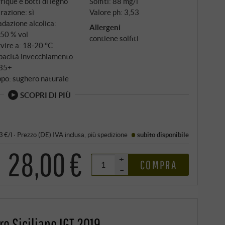
rique e botti di legno
Solfiti: 88 mg/l
trazione: sì
Valore ph: 3,53
dazione alcolica:
Allergeni
,50 % vol
contiene solfiti
vire a: 18‑20 °C
pacità invecchiamento:
35+
po: sughero naturale
SCOPRI DI PIÙ
3 €/l
·
Prezzo (DE)
IVA inclusa
, più
spedizione
subito disponibile
28,00 €
+
COMPRA
–
re Siciliane IGT 2019