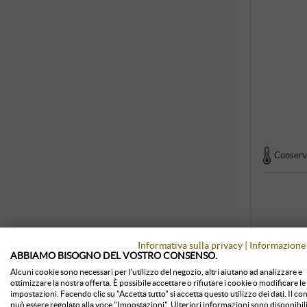
Conserva
Informativa sulla privacy
|
Informazione 
ABBIAMO BISOGNO DEL VOSTRO CONSENSO.
Alcuni cookie sono necessari per l'utilizzo del negozio, altri aiutano ad analizzare e
ottimizzare la nostra offerta. È possibile accettare o rifiutare i cookie o modificare le
impostazioni. Facendo clic su "Accetta tutto" si accetta questo utilizzo dei dati. Il c
può essere regolato alla voce "Impostazioni". Ulteriori informazioni sono disponibili