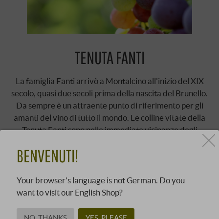
TENUTA FANTI
La famiglia Fanti arrivò a Montalcino all'inizio del XIX
secolo, quasi due secoli prima della nascita del Brunello.
Da sempre è un attraente punto di riferimento per gli
amanti del vino di tutto il mondo. Le colline vitate della
Tenuta Fanti sono nelle immediate vicinanze degli
appezzamenti di Sassetti e Poggio di Sotto. La tenuta, che
BENVENUTI!
si estende per circa 300 ettari, è stata ristrutturata e
ampliata negli ultimi 15 anni. Da allora, la tenuta ha
conosciuto un'enorme …
Your browser's language is not German. Do you
SCOPRI DI PIÙ
want to visit our English Shop?
NO, THANKS
YES, PLEASE