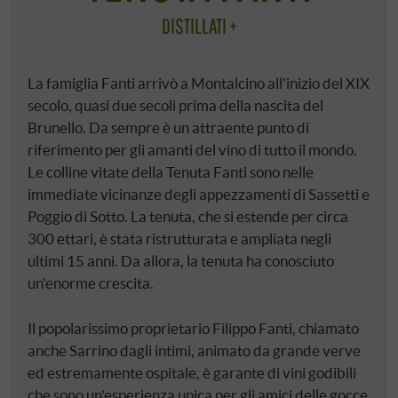
DISTILLATI +
La famiglia Fanti arrivò a Montalcino all'inizio del XIX
secolo, quasi due secoli prima della nascita del
Brunello. Da sempre è un attraente punto di
riferimento per gli amanti del vino di tutto il mondo.
Le colline vitate della Tenuta Fanti sono nelle
immediate vicinanze degli appezzamenti di Sassetti e
Poggio di Sotto. La tenuta, che si estende per circa
300 ettari, è stata ristrutturata e ampliata negli
ultimi 15 anni. Da allora, la tenuta ha conosciuto
un'enorme crescita.
Il popolarissimo proprietario Filippo Fanti, chiamato
anche Sarrino dagli intimi, animato da grande verve
ed estremamente ospitale, è garante di vini godibili
che sono un'esperienza unica per gli amici delle gocce