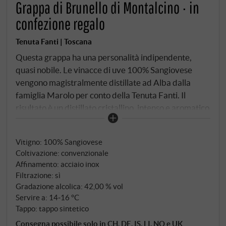
Grappa di Brunello di Montalcino · in
confezione regalo
Tenuta Fanti | Toscana
Questa grappa ha una personalità indipendente,
quasi nobile. Le vinacce di uve 100% Sangiovese
vengono magistralmente distillate ad Alba dalla
famiglia Marolo per conto della Tenuta Fanti. Il
risultato è un distillato cristallino, intenso e aromatico
al naso e armonioso e meravigliosamente ricco al
palato. Una grappa limpida e pulita della migliore
Vitigno: 100% Sangiovese
casa.
SUPERIORE.DE
Coltivazione: convenzionale
Affinamento: acciaio inox
Filtrazione: sì
Gradazione alcolica: 42,00 % vol
Servire a: 14‑16 °C
Tappo: tappo sintetico
Consegna possibile solo in CH, DE, IS, LI, NO e UK