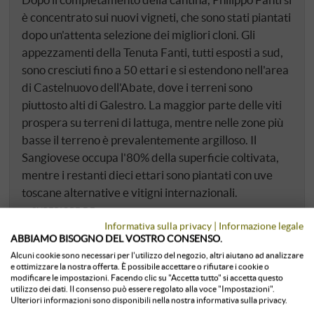
è concentrato sui nuovi vigneti, che sono stati piantati
dopo un'attenta selezione dei migliori cloni. Gli
appezzamenti della Tenuta Fanti, tutti esposti a sud,
sono cresciuti fino a 50 ettari e si estendono nell'area
di Castelnuovo dell'Abate, dove i terreni sono
piuttosto alti di Galestro. La maggior parte delle viti
prospera su terreni di lattuga, mentre nelle zone più
basse il terreno è prevalentemente argilloso. Il
Sangiovese occupa l'80% della superficie coltivata,
mentre i restanti dieci ettari sono piantati con uve
toscane alternative e vitigni internazionali.
SUPERIORE.DE
Informativa sulla privacy
|
Informazione legale
ABBIAMO BISOGNO DEL VOSTRO CONSENSO.
Alcuni cookie sono necessari per l'utilizzo del negozio, altri aiutano ad analizzare
e ottimizzare la nostra offerta. È possibile accettare o rifiutare i cookie o
modificare le impostazioni. Facendo clic su "Accetta tutto" si accetta questo
utilizzo dei dati. Il consenso può essere regolato alla voce "Impostazioni".
Ulteriori informazioni sono disponibili nella nostra informativa sulla privacy.