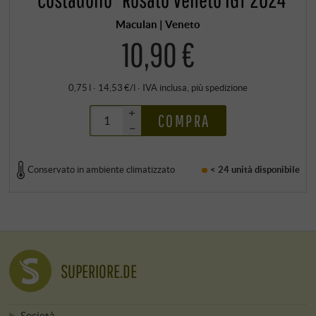
Maculan | Veneto
10,90 €
0,75 l · 14,53 €/l
·
IVA inclusa
, più
spedizione
+
COMPRA
–
Conservato in ambiente climatizzato
< 24 unità
disponibile
SUPERIORE.DE
Società