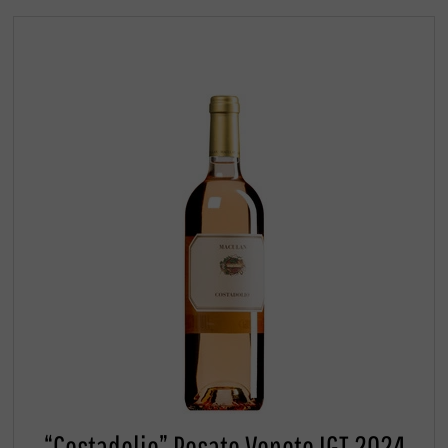
“Costadolio” Rosato Veneto IGT 2024