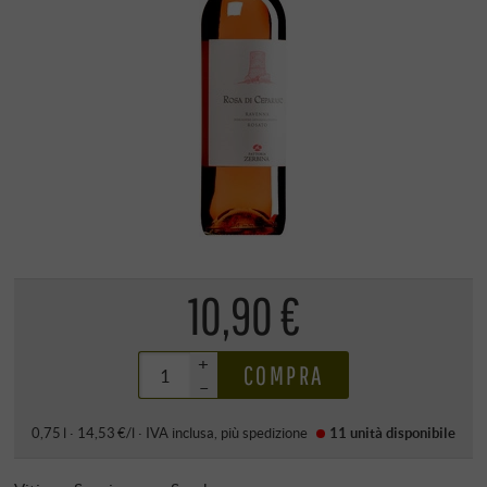
10,90 €
+
COMPRA
–
0,75 l · 14,53 €/l
·
IVA inclusa
, più
spedizione
11 unità
disponibile