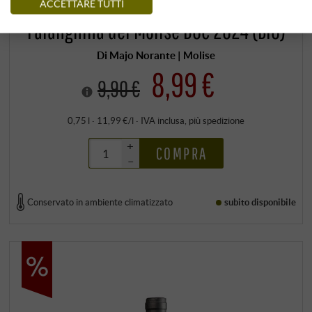
ACCETTARE TUTTI
Falanghina del Molise DOC 2024 (BIO)
Di Majo Norante | Molise
8,99 €
9,90 €
0,75 l · 11,99 €/l
·
IVA inclusa
, più
spedizione
+
COMPRA
–
Conservato in ambiente climatizzato
subito disponibile