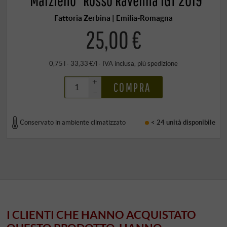
“Marzieno” Rosso Ravenna IGT 2019
Fattoria Zerbina | Emilia-Romagna
25,00 €
0,75 l · 33,33 €/l
·
IVA inclusa
, più
spedizione
+
COMPRA
–
Conservato in ambiente climatizzato
< 24 unità
disponibile
I CLIENTI CHE HANNO ACQUISTATO