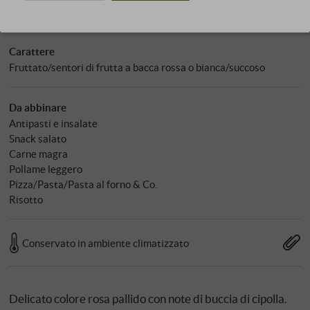
Lo zucchero: 0,40 g
Carattere
Fruttato/sentori di frutta a bacca rossa o bianca/succoso
Da abbinare
Antipasti e insalate
Snack salato
Carne magra
Pollame leggero
Pizza/Pasta/Pasta al forno & Co.
Risotto
Conservato in ambiente climatizzato
Delicato colore rosa pallido con note di buccia di cipolla.