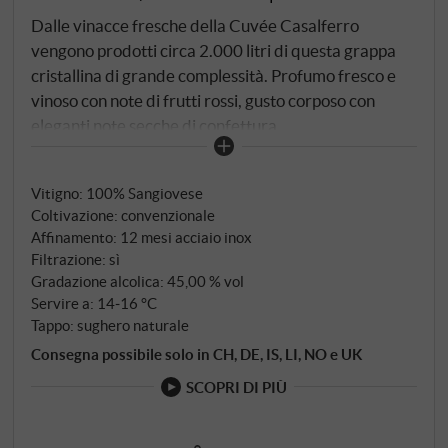
Dalle vinacce fresche della Cuvée Casalferro
vengono prodotti circa 2.000 litri di questa grappa
cristallina di grande complessità. Profumo fresco e
vinoso con note di frutti rossi, gusto corposo con
eleganti note secche di confettura,
meravigliosamente armonico e di lunga durata.
SUPERIORE.DE
Vitigno: 100% Sangiovese
Coltivazione: convenzionale
Affinamento: 12 mesi acciaio inox
Filtrazione: sì
Gradazione alcolica: 45,00 % vol
Servire a: 14‑16 °C
Tappo: sughero naturale
Consegna possibile solo in CH, DE, IS, LI, NO e UK
SCOPRI DI PIÙ