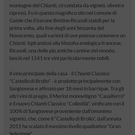
montagne del Chianti, circondata da vigneti, oliveti e
cipressi. Fu in questo magnifico sito nel comune di
Gaiole che il barone Bettino Ricasoli stabilì per la
prima volta, alla fine degli anni Sessanta del
Novecento, quali varietà di uve potesse contenere un
Chianti. Ispirandosi alla filosofia enologica francese,
Ricasoli, una delle più antiche cantine del mondo,
lanciò nel 1141 tre vini particolarmente nobili.
Il vino principale della casa - il Chianti Classico
"Castello di Brolio" - è prodotto principalmente con
Sangiovese e affinato per 18 mesi in barrique. Tra gli
altri vini di pregio, il Merlot monovitigno "Casalferro"
e il nuovo Chianti Classico "Colledilà", vinificato con il
100% di Sangiovese proveniente dall'omonimo
vigneto, che, come il "Castello di Brolio", dall'annata
2011 ha scalato il massimo livello qualitativo "Gran
Selezione".