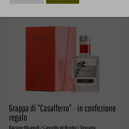
Grappa di “Casalferro” · in confezione
regalo
Barone Ricasoli / Castello di Brolio | Toscana