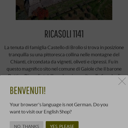
RICASOLI 1141
La tenuta di famiglia Castello di Brolio si trova in posizione
tranquilla su una pittoresca collina nelle montagne del
Chianti, circondata da vigneti, oliveti e cipressi. Fu in
questo magnifico sito nel comune di Gaiole che il barone
Bettino Ricasoli stabilì per la prima volta, alla fine degli
anni Sessanta del Novecento, quali varietà di uve potesse
BENVENUTI!
contenere un Chianti. Ispirandosi alla filosofia enologica
francese, Ricasoli, una delle più antiche cantine del …
Your browser's language is not German. Do you
SCOPRI DI PIÙ
want to visit our English Shop?
NO, THANKS
YES, PLEASE