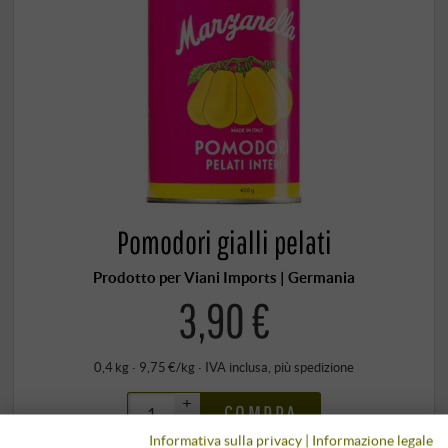
Pomodori gialli pelati
Prodotto per Viani Imports | Germania
3,90 €
0,4 kg · 9,75 €/kg
·
IVA inclusa
, più
spedizione
+
COMPRA
–
Informativa sulla privacy
|
Informazione legale