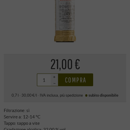
21,00 €
+
COMPRA
–
0,7 l · 30,00 €/l
·
IVA inclusa
, più
spedizione
subito disponibile
Filtrazione: sì
Servire a: 12‑14 °C
Tappo: tappo a vite
Gradazione alcolica: 32,00 % vol